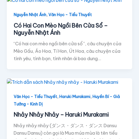
,
Nguyễn Nhật Ánh
Văn Học - Tiểu Thuyết
Có Hai Con Mèo Ngồi Bên Cửa Sổ –
Nguyễn Nhật Ánh
“Có hai con mèo ngồi bên cửa sổ”, câu chuyện của
Mèo Gấu, Áo Hoa, Tí Hon, Út Hoa, câu chuyện của
tình yêu, tình bạn, tình nhân ái bao dung…
,
,
Văn Học - Tiểu Thuyết
Haruki Murakami
Huyền Bí - Giả
Tưởng - Kinh Dị
Nhảy Nhảy Nhảy – Haruki Murakami
Nhảy nhảy nhảy (ダンス・ダンス・ダンス Dansu
Dansu Dansu) còn gọi là Mua múa mùa là tên tiểu