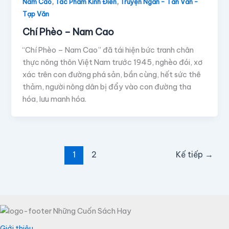
,
,
Nam Cao
Tác Phẩm Kinh Điển
Truyện Ngắn - Tản Văn -
Tạp Văn
Chí Phèo – Nam Cao
“Chí Phèo – Nam Cao” đã tái hiện bức tranh chân
thực nông thôn Việt Nam trước 1945, nghèo đói, xơ
xác trên con đường phá sản, bần cùng, hết sức thê
thảm, người nông dân bị đẩy vào con đường tha
hóa, lưu manh hóa.
1
2
Kế tiếp
→
Giới thiệu