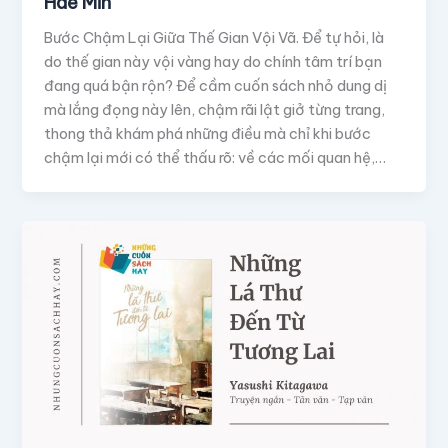
Hae Min
Bước Chậm Lại Giữa Thế Gian Vội Vã. Để tự hỏi, là
do thế gian này vội vàng hay do chính tâm trí bạn
đang quá bận rộn? Để cầm cuốn sách nhỏ dung dị
mà lắng đọng này lên, chậm rãi lật giở từng trang,
thong thả khám phá những điều mà chỉ khi bước
chậm lại mới có thể thấu rõ: về các mối quan hệ,…