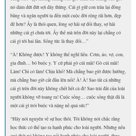
nó dám dứt đứt sợi dây thừng. Cái gì giữ con trâu lại đồng
bằng và ngăn người ta đến một cuộc đời rộng rãi hơn, đẹp
đẽ hơn? Ấy là thói quen, lòng sợ hãi sự đổi thay, sợ hãi
những cái gì chưa tới. Ấy thế mà trên đời này lại chẳng có
cái gì tới hai lần. Sống tức là thay đổi…”
“À! Không được! Y không thể nghĩ liều. Cơm, áo, vợ, con,
gia đình… bó buộc y. Y cứ phải gò cúi mãi! Gò cúi mãi!
Làm! Chỉ có làm! Chịu khổ! Mà chẳng bao giờ được hưởng,
mà chẳng bao giờ cất đầu lên nổi! À! À! Sao tất cả những
cái gì trên đời này không chết hết cả đi! Sao trái đất của loài
người không vỡ toang ra! Cuộc sống… cuộc sống thật đã là
một cái gì trói buộc và nặng nề quá sức!”
“Hãy nói nguyên về sự học thôi. Tôi không nói chắc rằng
học thức có thể tạo ra hạnh phúc cho loài người. Nhưng nếu
quả thật nó không tạo nổi hạnh phúc cho loài người, theo