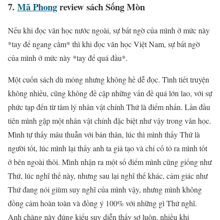
7.
Mã Phong
review sách Sống Mòn
Nếu khi đọc văn học nước ngoài, sự bất ngờ của mình ở mức này
*tay để ngang cằm* thì khi đọc văn học Việt Nam, sự bất ngờ
của mình ở mức này *tay để quá đầu*.
Một cuốn sách dù mỏng nhưng không hề dễ đọc. Tình tiết truyện
không nhiều, cũng không đề cập những vấn đề quá lớn lao, với sự
phức tạp đến từ tâm lý nhân vật chính Thứ là điểm nhấn. Lần đầu
tiên mình gặp một nhân vật chính đặc biệt như vậy trong văn học.
Mình tự thấy mâu thuẫn với bản thân, lúc thì mình thấy Thứ là
người tốt, lúc mình lại thấy anh ta giả tạo và chỉ cố tỏ ra mình tốt
ở bên ngoài thôi. Mình nhận ra một số điểm mình cũng giống như
Thứ, lúc nghĩ thế này, nhưng sau lại nghĩ thế khác, cảm giác như
Thứ đang nói giùm suy nghĩ của mình vậy, nhưng mình không
đồng cảm hoàn toàn và đồng ý 100% với những gì Thứ nghĩ.
Anh chàng này đúng kiểu suy diễn thấy sợ luôn, nhiều khi