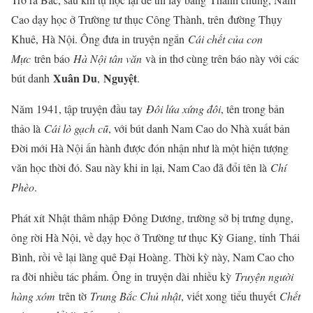
Cao dạy học ở Trường tư thục Công Thành, trên đường Thụy
Khuê, Hà Nội. Ông đưa in truyện ngắn
Cái chết của con
Mực
trên báo
Hà Nội tân văn
và in thơ cùng trên báo này với các
Xuân Du
Nguyệt
bút danh
,
.
Năm 1941, tập truyện đầu tay
Đôi lứa xứng đôi
, tên trong bản
thảo là
Cái lò gạch cũ
, với bút danh Nam Cao do Nhà xuất bản
Đời mới Hà Nội ấn hành được đón nhận như là một hiện tượng
văn học thời đó. Sau này khi in lại, Nam Cao đã đổi tên là
Chí
Phèo
.
Phát xít Nhật thâm nhập Đông Dương, trường sở bị trưng dụng,
ông rời Hà Nội, về dạy học ở Trường tư thục Kỳ Giang, tỉnh Thái
Bình, rồi về lại làng quê Đại Hoàng. Thời kỳ này, Nam Cao cho
ra đời nhiều tác phẩm. Ông in truyện dài nhiều kỳ
Truyện người
hàng xóm
trên tờ
Trung Bắc Chủ nhật
, viết xong tiểu thuyết
Chết