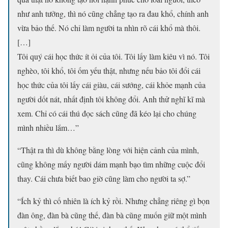
như anh tưởng, thì nó cũng chẳng tạo ra đau khổ, chính anh
vừa bảo thế. Nó chỉ làm người ta nhìn rõ cái khổ mà thôi.
[…]
Tôi quý cái học thức ít ỏi của tôi. Tôi lấy làm kiêu vì nó. Tôi
nghèo, tôi khổ, tôi ốm yếu thật, nhưng nếu bảo tôi đổi cái
học thức của tôi lấy cái giàu, cái sướng, cái khỏe mạnh của
người dốt nát, nhất định tôi không đổi. Anh thử nghĩ kĩ mà
xem. Chỉ có cái thú đọc sách cũng đã kéo lại cho chúng
mình nhiều lắm…”
“Thật ra thì dù không bằng lòng với hiện cảnh của mình,
cũng không mấy người dám mạnh bạo tìm những cuộc đổi
thay. Cái chưa biết bao giờ cũng làm cho người ta sợ.”
“Ích kỷ thì cố nhiên là ích kỷ rồi. Nhưng chẳng riêng gì bọn
đàn ông, đàn bà cũng thế, đàn bà cũng muốn giữ một mình