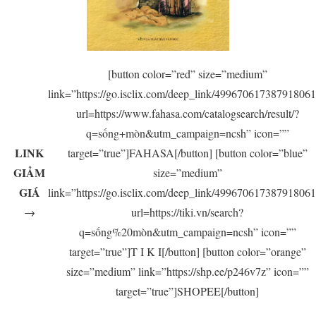
[button color=”red” size=”medium”
link=”https://go.isclix.com/deep_link/49967061738791806
url=https://www.fahasa.com/catalogsearch/result/?
q=sống+mòn&utm_campaign=ncsh” icon=””
LINK
target=”true”]FAHASA[/button] [button color=”blue”
GIẢM
size=”medium”
GIÁ
link=”https://go.isclix.com/deep_link/49967061738791806
→
url=https://tiki.vn/search?
q=sống%20mòn&utm_campaign=ncsh” icon=””
target=”true”]T I K I[/button] [button color=”orange”
size=”medium” link=”https://shp.ee/p246v7z” icon=””
target=”true”]SHOPEE[/button]