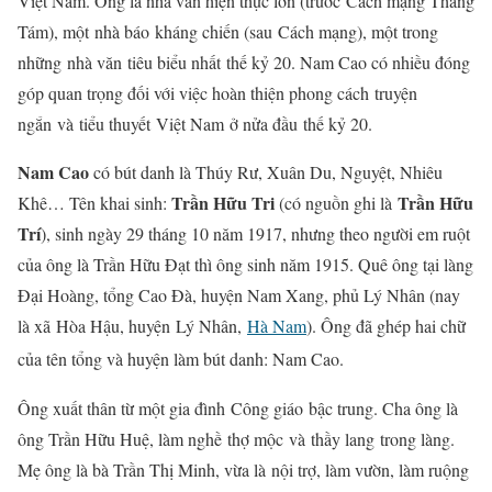
Việt Nam. Ông là nhà văn hiện thực lớn (trước Cách mạng Tháng
Tám), một nhà báo kháng chiến (sau Cách mạng), một trong
những nhà văn tiêu biểu nhất thế kỷ 20. Nam Cao có nhiều đóng
góp quan trọng đối với việc hoàn thiện phong cách truyện
ngắn và tiểu thuyết Việt Nam ở nửa đầu thế kỷ 20.
Nam Cao
có bút danh là Thúy Rư, Xuân Du, Nguyệt, Nhiêu
Trần Hữu Tri
Trần Hữu
Khê… Tên khai sinh:
(có nguồn ghi là
Trí
), sinh ngày 29 tháng 10 năm 1917, nhưng theo người em ruột
của ông là Trần Hữu Đạt thì ông sinh năm 1915. Quê ông tại làng
Đại Hoàng, tổng Cao Đà, huyện Nam Xang, phủ Lý Nhân (nay
là xã Hòa Hậu, huyện Lý Nhân,
Hà Nam
). Ông đã ghép hai chữ
của tên tổng và huyện làm bút danh: Nam Cao.
Ông xuất thân từ một gia đình Công giáo bậc trung. Cha ông là
ông Trần Hữu Huệ, làm nghề thợ mộc và thầy lang trong làng.
Mẹ ông là bà Trần Thị Minh, vừa là nội trợ, làm vườn, làm ruộng