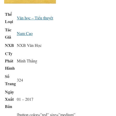
Thể
Văn học – Tiểu thuyết
Loại
Tác
Nam Cao
Giả
NXB
NXB Văn Học
CTy
Phát
Minh Thắng
Hành
Số
324
Trang
Ngày
Xuất
01 – 2017
Bản
[button color=”red” size=”medium”