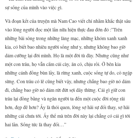
sự sống của mình vào việc gì.
Và đoạn kết của truyện mà Nam Cao viết chỉ nhằm khắc thật sâu
vào lòng người đọc một lần nữa hiện thực đau đớn đó :”Trên
những bãi sông trong những làng mạc, những khóm xanh xanh
kia, có biết bao nhiêu người sống như y, nhưng không bao giờ
dám cưỡng lại đời mình. Họ là một đời tù đày. Nhưng cũng như
một con trâu, họ vẫn cắm cúi cày, ăn cỏ, chịu rồi. Ở bên kia
những cánh đồng bùn lầy, là rừng xanh, cuộc sống tự do, cỏ ngập
sừng. Con trâu có lẽ cũng biết vậy, nhưng chẳng bao giờ nó dám
đi, chẳng bao giờ nó dám rứt đứt sợi dây thừng. Cái gì giữ con
trâu lại đồng bằng và ngăn người ta đến một cuộc đời rộng rãi
hơn, đẹp đẽ hơn? Ấy là thói quen, lòng sợ hãi sự đổi thay, sợ hãi
những cái chưa tới. Ấy thế mà trên đời này lại chẳng có cái gì tới
hai lần. Sống tức là thay đổi…”