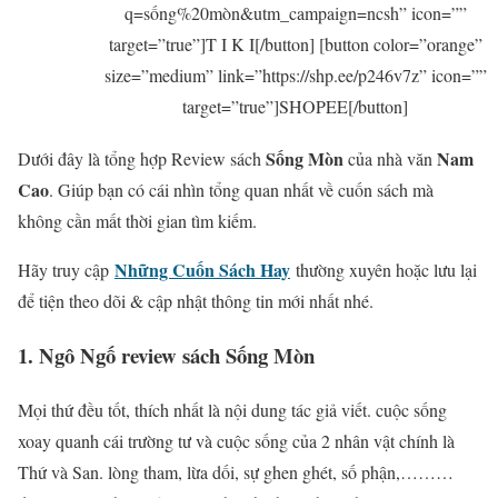
q=sống%20mòn&utm_campaign=ncsh” icon=””
target=”true”]T I K I[/button] [button color=”orange”
size=”medium” link=”https://shp.ee/p246v7z” icon=””
target=”true”]SHOPEE[/button]
Sống Mòn
Nam
Dưới đây là tổng hợp Review sách
của nhà văn
Cao
. Giúp bạn có cái nhìn tổng quan nhất về cuốn sách mà
không cần mất thời gian tìm kiếm.
Những Cuốn Sách Hay
Hãy truy cập
thường xuyên hoặc lưu lại
để tiện theo dõi & cập nhật thông tin mới nhất nhé.
1. Ngô Ngố review sách Sống Mòn
Mọi thứ đều tốt, thích nhất là nội dung tác giả viết. cuộc sống
xoay quanh cái trường tư và cuộc sống của 2 nhân vật chính là
Thứ và San. lòng tham, lừa dối, sự ghen ghét, số phận,………