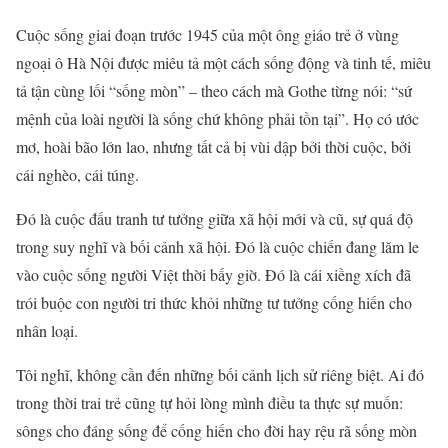
Cuộc sống giai đoạn trước 1945 của một ông giáo trẻ ở vùng
ngoại ô Hà Nội được miêu tả một cách sống động và tinh tế, miêu
tả tận cùng lối “sống mòn” – theo cách mà Gothe từng nói: “sứ
mệnh của loài người là sống chứ không phải tồn tại”. Họ có ước
mơ, hoài bão lớn lao, nhưng tất cả bị vùi dập bởi thời cuộc, bởi
cái nghèo, cái túng.
Đó là cuộc đấu tranh tư tưởng giữa xã hội mới và cũ, sự quá độ
trong suy nghĩ và bối cảnh xã hội. Đó là cuộc chiến đang lăm le
vào cuộc sống người Việt thời bấy giờ. Đó là cái xiềng xích đã
trói buộc con người tri thức khỏi những tư tưởng cống hiến cho
nhân loại.
Tôi nghĩ, không cần đến những bối cảnh lịch sử riêng biệt. Ai đó
trong thời trai trẻ cũng tự hỏi lòng mình điều ta thực sự muốn:
sôngs cho đáng sống để cống hiến cho đời hay rệu rã sống mòn