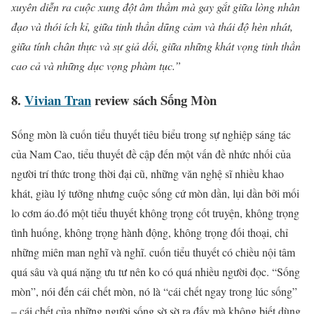
xuyên diễn ra cuộc xung đột âm thầm mà gay gắt giữa lòng nhân
đạo và thói ích kỉ, giữa tinh thần dũng cảm và thái độ hèn nhát,
giữa tính chân thực và sự giả dối, giữa những khát vọng tinh thần
cao cả và những dục vọng phàm tục.”
8.
Vivian Tran
review sách Sống Mòn
Sống mòn là cuốn tiểu thuyết tiêu biểu trong sự nghiệp sáng tác
của Nam Cao, tiểu thuyết đề cập đến một vấn đề nhức nhối của
người trí thức trong thời đại cũ, những văn nghệ sĩ nhiều khao
khát, giàu lý tưởng nhưng cuộc sống cứ mòn dần, lụi dần bởi mối
lo cơm áo.đó một tiểu thuyết không trọng cốt truyện, không trọng
tình huống, không trọng hành động, không trọng đối thoại, chỉ
những miên man nghĩ và nghĩ. cuốn tiểu thuyết có chiều nội tâm
quá sâu và quá nặng ưu tư nên ko có quá nhiều người đọc. “Sống
mòn”, nói đến cái chết mòn, nó là “cái chết ngay trong lúc sống”
– cái chết của những người sống sờ sờ ra đấy mà không biết dùng