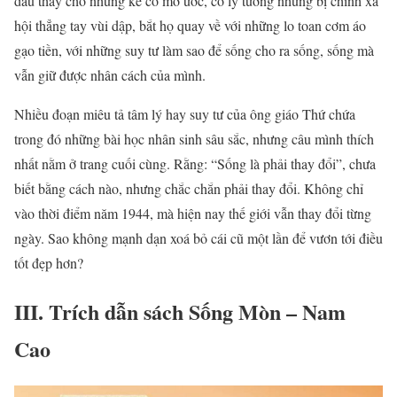
đau thay cho những kẻ có mơ ước, có lý tưởng nhưng bị chính xã
hội thẳng tay vùi dập, bắt họ quay về với những lo toan cơm áo
gạo tiền, với những suy tư làm sao để sống cho ra sống, sống mà
vẫn giữ được nhân cách của mình.
Nhiều đoạn miêu tả tâm lý hay suy tư của ông giáo Thứ chứa
trong đó những bài học nhân sinh sâu sắc, nhưng câu mình thích
nhất nằm ở trang cuối cùng. Rằng: “Sống là phải thay đổi”, chưa
biết bằng cách nào, nhưng chắc chắn phải thay đổi. Không chỉ
vào thời điểm năm 1944, mà hiện nay thế giới vẫn thay đổi từng
ngày. Sao không mạnh dạn xoá bỏ cái cũ một lần để vươn tới điều
tốt đẹp hơn?
III. Trích dẫn sách Sống Mòn – Nam
Cao