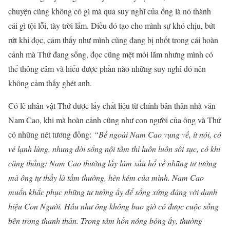
chuyện cũng không có gì mà qua suy nghĩ của ổng là nó thành
cái gì tội lỗi, tày trời lắm. Điều đó tạo cho mình sự khó chịu, bứt
rứt khi đọc, cảm thấy như mình cũng đang bị nhốt trong cái hoàn
cảnh mà Thứ đang sống, đọc cũng mệt mỏi lắm nhưng mình có
thể thông cảm và hiểu được phần nào những suy nghĩ đó nên
không cảm thấy ghét anh.
Có lẽ nhân vật Thứ được lấy chất liệu từ chính bản thân nhà văn
Nam Cao, khi mà hoàn cảnh cũng như con người của ông và Thứ
có những nét tương đồng:
“Bề ngoài Nam Cao vụng về, ít nói, có
vẻ lạnh lùng, nhưng đời sống nội tâm thì luôn luôn sôi sục, có khi
căng thẳng: Nam Cao thường lấy làm xấu hổ về những tư tưởng
mà ông tự thấy là tầm thường, hèn kém của mình. Nam Cao
muốn khắc phục những tư tưởng ấy để sống xứng đáng với danh
hiệu Con Người. Hầu như ông không bao giờ có được cuộc sống
bên trong thanh thản. Trong tâm hồn nóng bỏng ấy, thường