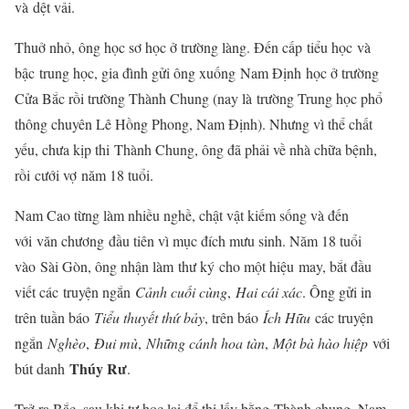
và dệt vải.
Thuở nhỏ, ông học sơ học ở trường làng. Đến cấp tiểu học và
bậc trung học, gia đình gửi ông xuống Nam Định học ở trường
Cửa Bắc rồi trường Thành Chung (nay là trường Trung học phổ
thông chuyên Lê Hồng Phong, Nam Định). Nhưng vì thể chất
yếu, chưa kịp thi Thành Chung, ông đã phải về nhà chữa bệnh,
rồi cưới vợ năm 18 tuổi.
Nam Cao từng làm nhiều nghề, chật vật kiếm sống và đến
với văn chương đầu tiên vì mục đích mưu sinh. Năm 18 tuổi
vào Sài Gòn, ông nhận làm thư ký cho một hiệu may, bắt đầu
viết các truyện ngắn
Cảnh cuối cùng
,
Hai cái xác
. Ông gửi in
trên tuần báo
Tiểu thuyết thứ bảy
, trên báo
Ích Hữu
các truyện
ngắn
Nghèo
,
Đui mù
,
Những cánh hoa tàn
,
Một bà hào hiệp
với
Thúy Rư
bút danh
.
Trở ra Bắc, sau khi tự học lại để thi lấy bằng Thành chung, Nam