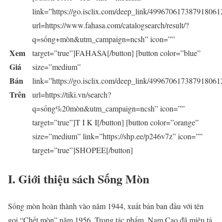
link=”https://go.isclix.com/deep_link/499670617387918061
url=https://www.fahasa.com/catalogsearch/result/?
q=sống+mòn&utm_campaign=ncsh” icon=””
Xem
target=”true”]FAHASA[/button] [button color=”blue”
Giá
size=”medium”
Bán
link=”https://go.isclix.com/deep_link/499670617387918061
Trên
url=https://tiki.vn/search?
q=sống%20mòn&utm_campaign=ncsh” icon=””
target=”true”]T I K I[/button] [button color=”orange”
size=”medium” link=”https://shp.ee/p246v7z” icon=””
target=”true”]SHOPEE[/button]
I. Giới thiệu sách
Sống Mòn
Sống mòn hoàn thành vào năm 1944, xuất bản ban đầu với tên
gọi “Chết mòn” năm 1956. Trong tác phẩm, Nam Cao đã miêu tả