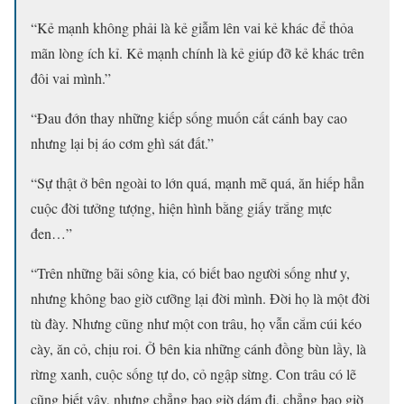
“Kẻ mạnh không phải là kẻ giẫm lên vai kẻ khác để thỏa
mãn lòng ích kỉ. Kẻ mạnh chính là kẻ giúp đỡ kẻ khác trên
đôi vai mình.”
“Đau đớn thay những kiếp sống muốn cất cánh bay cao
nhưng lại bị áo cơm ghì sát đất.”
“Sự thật ở bên ngoài to lớn quá, mạnh mẽ quá, ăn hiếp hẳn
cuộc đời tưởng tượng, hiện hình bằng giấy trắng mực
đen…”
“Trên những bãi sông kia, có biết bao người sống như y,
nhưng không bao giờ cưỡng lại đời mình. Đời họ là một đời
tù đày. Nhưng cũng như một con trâu, họ vẫn cắm cúi kéo
cày, ăn cỏ, chịu roi. Ở bên kia những cánh đồng bùn lầy, là
rừng xanh, cuộc sống tự do, cỏ ngập sừng. Con trâu có lẽ
cũng biết vậy, nhưng chẳng bao giờ dám đi, chẳng bao giờ