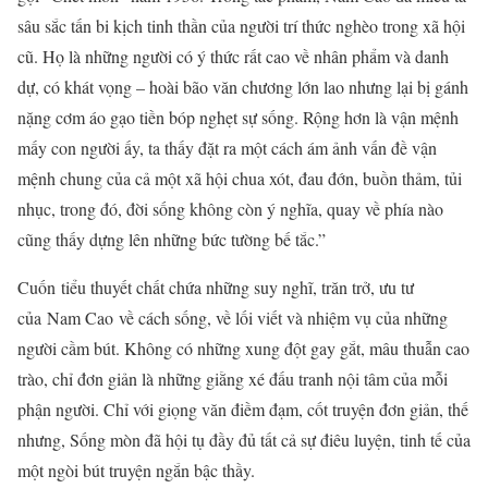
sâu sắc tấn bi kịch tinh thần của người trí thức nghèo trong xã hội
cũ. Họ là những người có ý thức rất cao về nhân phẩm và danh
dự, có khát vọng – hoài bão văn chương lớn lao nhưng lại bị gánh
nặng cơm áo gạo tiền bóp nghẹt sự sống. Rộng hơn là vận mệnh
mấy con người ấy, ta thấy đặt ra một cách ám ảnh vấn đề vận
mệnh chung của cả một xã hội chua xót, đau đớn, buồn thảm, tủi
nhục, trong đó, đời sống không còn ý nghĩa, quay về phía nào
cũng thấy dựng lên những bức tường bế tắc.”
Cuốn tiểu thuyết chất chứa những suy nghĩ, trăn trở, ưu tư
của Nam Cao về cách sống, về lối viết và nhiệm vụ của những
người cầm bút. Không có những xung đột gay gắt, mâu thuẫn cao
trào, chỉ đơn giản là những giằng xé đấu tranh nội tâm của mỗi
phận người. Chỉ với giọng văn điềm đạm, cốt truyện đơn giản, thế
nhưng, Sống mòn đã hội tụ đầy đủ tất cả sự điêu luyện, tinh tế của
một ngòi bút truyện ngắn bậc thầy.