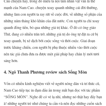
Câu chuyện hay, trong đó miêu tả nội tâm nhân vật vẫn là thế
mạnh của Nam Cao. chuyện xoay quanh những cái đời thường,
nhưng làm con người ta ray rứt về cuộc đời, về những số phận của
những năm tháng khó khăn của đất nước. Con người ta chỉ xoay
quanh đồng tiền, bỏ qua những giá trị khác. Ở đó có ông giáo
Thứ, đang có nhiều trăn trở, những giá trị do ông tự đặt ra cứ bị
xoay quanh, bị xê dịch bởi cuộc sống và thời cuộc. Giai đoạn
trước kháng chiến, con người bị phụ thuộc nhiều vào thời cuộc
nên tác giả chưa đưa ra được một giải pháp hay chân lý mới tươi
sáng hơn.
4. Ngô Thanh Phương review sách Sống Mòn
Vốn có nhiều kinh nghiệm viết về người nông dân và trí thức cũ,
Nam Cao tiếp tục in đạm dấu ấn trong mắt bạn đọc với tác phẩm
“SỐNG MÒN”. Nghe đề có vẻ lạ nhỉ, nhưng nó thật hay đấy bạn
à! những người trẻ như chúng ta cần-và-nên đọc những cuốn sách