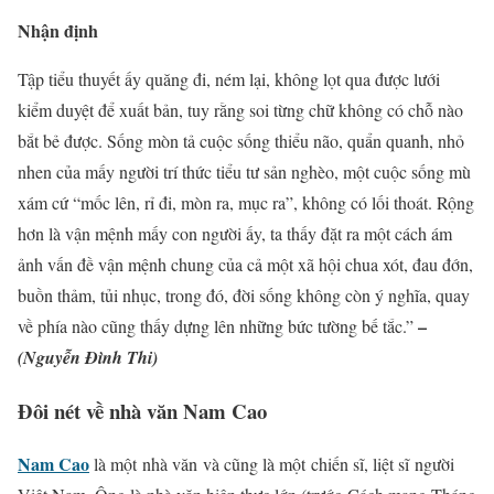
Nhận định
Tập tiểu thuyết ấy quăng đi, ném lại, không lọt qua được lưới
kiểm duyệt để xuất bản, tuy rằng soi từng chữ không có chỗ nào
bắt bẻ được. Sống mòn tả cuộc sống thiểu não, quẩn quanh, nhỏ
nhen của mấy người trí thức tiểu tư sản nghèo, một cuộc sống mù
xám cứ “mốc lên, rỉ đi, mòn ra, mục ra”, không có lối thoát. Rộng
hơn là vận mệnh mấy con người ấy, ta thấy đặt ra một cách ám
ảnh vấn đề vận mệnh chung của cả một xã hội chua xót, đau đớn,
buồn thảm, tủi nhục, trong đó, đời sống không còn ý nghĩa, quay
–
về phía nào cũng thấy dựng lên những bức tường bế tắc.”
(Nguyễn Đình Thi)
Đôi nét về nhà văn Nam Cao
Nam Cao
là một nhà văn và cũng là một chiến sĩ, liệt sĩ người