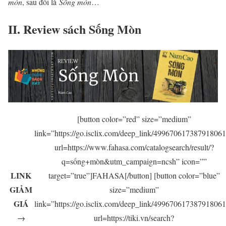
mòn
, sau đổi là
Sống mòn
…
II. Review sách Sống Mòn
[button color=”red” size=”medium”
link=”https://go.isclix.com/deep_link/49967061738791806
url=https://www.fahasa.com/catalogsearch/result/?
q=sống+mòn&utm_campaign=ncsh” icon=””
LINK
target=”true”]FAHASA[/button] [button color=”blue”
GIẢM
size=”medium”
GIÁ
link=”https://go.isclix.com/deep_link/49967061738791806
→
url=https://tiki.vn/search?