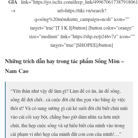
GIÁ
link=”https://go.isclix.com/deep_link/49967061738791806
→
url=https://tiki.vn/search?
q=sống%20mòn&utm_campaign=ncsh” icon=””
target=”true”]T I K I[/button] [button color=”orange”
size=”medium” link=”https://shp.ee/p246v7z” icon=””
target=”true”]SHOPEE[/button]
Những trích dẫn hay trong tác phẩm Sống Mòn –
Nam Cao
“Yên thân như vậy để làm gì? Làm để có ăn, ăn để sống,
sống để đợi chết.. cả cuộc đời chỉ thu gọn vào bằng ấy việc
thôi ư? Và có sung sướng gì cái kẻ suốt đời chỉ biết chúi mũi
vào cái cối xay bột, chẳng bao giờ dám nhìn xa hơn một
chút, thu hẹp cuộc sống và sự hiểu biết của mình vào trong
cái phạm vi nhỏ hẹp của mảnh đất con con của mình!…”