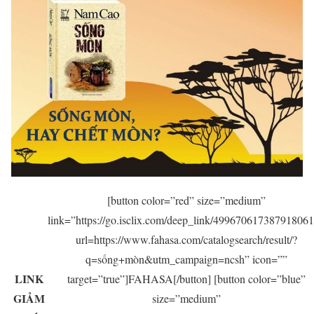
[button color=”red” size=”medium”
link=”https://go.isclix.com/deep_link/49967061738791806
url=https://www.fahasa.com/catalogsearch/result/?
q=sống+mòn&utm_campaign=ncsh” icon=””
LINK
target=”true”]FAHASA[/button] [button color=”blue”
GIẢM
size=”medium”