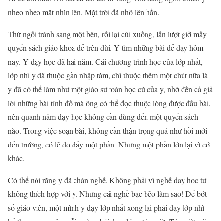
nheo nheo mắt nhìn lên. Mặt trời đã nhô lên hẳn.
Thứ ngồi tránh sang một bên, rồi lại cúi xuống, lần lượt giở mấy
quyển sách giáo khoa để trên đùi. Y tìm những bài để dạy hôm
nay. Y dạy học đã hai năm. Cái chương trình học của lớp nhất,
lớp nhì y đã thuộc gần nhập tâm, chỉ thuộc thêm một chút nữa là
y đã có thể làm như một giáo sư toán học cũ của y, nhớ đến cả giả
lời những bài tính đố mà ông có thể đọc thuộc lòng được đầu bài,
nên quanh năm dạy học không cần dùng đến một quyển sách
nào. Trong việc soạn bài, không cần thận trọng quá như hồi mới
đến trường, có lẽ do đấy một phần. Nhưng một phần lớn lại vì cớ
khác.
Có thể nói rằng y đã chán nghề. Không phải vì nghề dạy học tư
không thích hợp với y. Nhưng cái nghề bạc bẽo làm sao! Để bớt
số giáo viên, một mình y dạy lớp nhất xong lại phải dạy lớp nhì