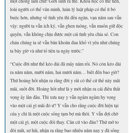
một chồng lắm chứ! Giời sinh ra thế. Khoa học có thể tiến,
loài người có thể văn minh, luân lý luật pháp có thể ít bó
buộc hơn, nhưng về tình yêu thì đến ngàn, vạn năm sau vẫn
vậy: người ta vẫn ích kỷ, vẫn ghen tuông, vẫn muốn giữ độc
quyền, vẫn không chịu được một cái tình yêu chia sẻ. Con
cháu chúng ta sẽ vẫn băn khoăn đau khổ vì yêu như chúng
ta bây giờ và như tổ tiên ta ngày trước.”
“Cuộc đời như thế kéo dài đã mấy năm rồi. Nó còn kéo dài
ra năm năm, mười năm, hai mươi năm… biết đến bao giờ?
Thứ hoảng hốt nhận ra rằng đời y rất có thể cứ thế này mãi
mãi, suốt đời. Hoảng hốt như là y mới nhận ra cái điều thất
vọng ấy lần đầu. Thì xưa nay y vẫn ngấm ngầm hy vọng
vào một cái gì mãi đó ư? Y vẫn cho rằng cuộc đời hiện tại
của y chỉ là một cuộc sống tạm bợ mà thôi. Y vẫn đợi chờ
một cái gì, một cuộc đổi thay. Căn cứ vào đâu? Thứ mở to
đôi mắt, sợ hãi, nhận ra rằng bao nhiêu năm nay y đã sống