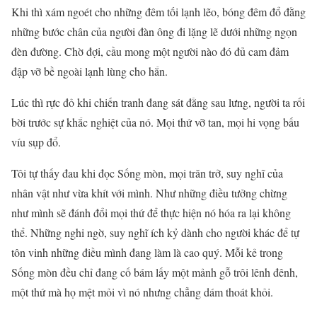
Khi thì xám ngoét cho những đêm tối lạnh lẽo, bóng đêm đổ đằng
những bước chân của người đàn ông đi lặng lẽ dưới những ngọn
đèn đường. Chờ đợi, cầu mong một người nào đó đủ cam đảm
đập vỡ bề ngoài lạnh lùng cho hắn.
Lúc thì rực đỏ khi chiến tranh đang sát đằng sau lưng, người ta rối
bời trước sự khắc nghiệt của nó. Mọi thứ vỡ tan, mọi hi vọng bấu
víu sụp đổ.
Tôi tự thấy đau khi đọc Sống mòn, mọi trăn trở, suy nghĩ của
nhân vật như vừa khít với mình. Như những điều tưởng chừng
như mình sẽ đánh đổi mọi thứ để thực hiện nó hóa ra lại không
thể. Những nghi ngờ, suy nghĩ ích kỷ dành cho người khác để tự
tôn vinh những điều mình đang làm là cao quý. Mỗi kẻ trong
Sống mòn đều chỉ đang cố bám lấy một mảnh gỗ trôi lênh đênh,
một thứ mà họ mệt mỏi vì nó nhưng chẳng dám thoát khỏi.