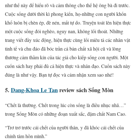
như thế này để hiểu rõ và cảm thông cho thế hệ ông bà đi trước.
Cuộc sống dưới thời kì phong kiến, họ-những con người khốn
khổ luôn bị chèn ép, đè nén, mất tự do. Truyện toát lên hiện thực
một cuộc sống đói nghèo, nguy nan, không lối thoát. Những
trang viết đầy xúc động, hiện thực cùng lối miêu tả các nhân vật
tinh tế và chu đáo đã bóc trần cả bản chất xã hội cũ và lòng
thương cảm thầm kín của tác giả cho kiếp sống con người. Một
cuốn sách hay phải đủ cả hiện thực và nhân đạo. Cuốn sách này
đúng là như vậy. Bạn tự đọc và cảm nhận xem sao nhé!
5.
Dang-Khoa Le Tan
review sách Sống Mòn
“Chết là thường. Chết trong lúc còn sống là điều nhục nhã…”
trong Sống Mòn có những đoạn xuất sắc, đậm chất Nam Cao.
“Trơ trơ trước cái chết của người thân, y đã khóc cái chết của
chính tâm hồn mình.”