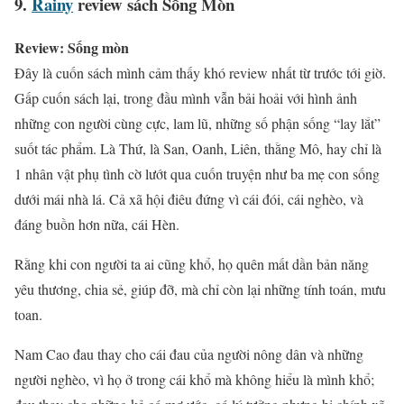
9
.
Rainy
review sách Sống Mòn
Review: Sống mòn
Đây là cuốn sách mình cảm thấy khó review nhất từ trước tới giờ.
Gấp cuốn sách lại, trong đầu mình vẫn bải hoải với hình ảnh
những con người cùng cực, lam lũ, những số phận sống “lay lắt”
suốt tác phẩm. Là Thứ, là San, Oanh, Liên, thằng Mô, hay chỉ là
1 nhân vật phụ tình cờ lướt qua cuốn truyện như ba mẹ con sống
dưới mái nhà lá. Cả xã hội điêu đứng vì cái đói, cái nghèo, và
đáng buồn hơn nữa, cái Hèn.
Rằng khi con người ta ai cũng khổ, họ quên mất dần bản năng
yêu thương, chia sẻ, giúp đỡ, mà chỉ còn lại những tính toán, mưu
toan.
Nam Cao đau thay cho cái đau của người nông dân và những
người nghèo, vì họ ở trong cái khổ mà không hiểu là mình khổ;