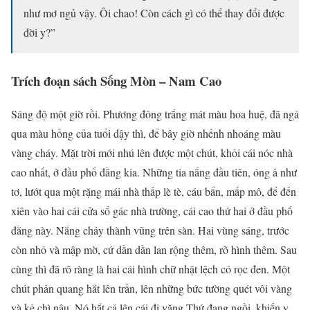
như mơ ngủ vậy. Ôi chao! Còn cách gì có thể thay đổi được
đời y?”
Trích đoạn sách Sống Mòn – Nam Cao
Sáng độ một giờ rồi. Phương đông trắng mát màu hoa huệ, đã ngả
qua màu hồng của tuổi dậy thì, để bây giờ nhếnh nhoáng màu
vàng cháy. Mặt trời mới nhú lên được một chút, khỏi cái nóc nhà
cao nhất, ở đầu phố đằng kia. Những tia nắng đầu tiên, óng ả như
tơ, lướt qua một rặng mái nhà thấp lè tè, cáu bẩn, mấp mô, để đến
xiên vào hai cái cửa sổ gác nhà trường, cái cao thứ hai ở đầu phố
đằng này. Nắng chảy thành vũng trên sàn. Hai vùng sáng, trước
còn nhỏ và mập mờ, cứ dần dần lan rộng thêm, rõ hình thêm. Sau
cùng thì đã rõ ràng là hai cái hình chữ nhật lệch có rọc đen. Một
chút phản quang hắt lên trần, lên những bức tường quét vôi vàng
và kẻ chì nâu. Nó hắt cả lên cái đi văng Thứ đang ngồi, khiến y