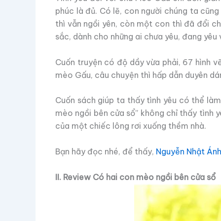
phúc là đủ. Có lẽ, con người chúng ta cũng
thì vẫn ngồi yên, còn một con thì đã đổi c
sắc, dành cho những ai chưa yêu, đang yêu 
Cuốn truyện có độ dầy vừa phải, 67 hình v
mèo Gấu, câu chuyện thì hấp dẫn duyên dáng
Cuốn sách giúp ta thấy tình yêu có thể làm
mèo ngồi bên cửa sổ” không chỉ thấy tình 
của một chiếc lông rơi xuống thềm nhà.
Bạn hãy đọc nhé, để thấy,
Nguyễn Nhật Án
II. Review Có hai con mèo ngồi bên cửa sổ