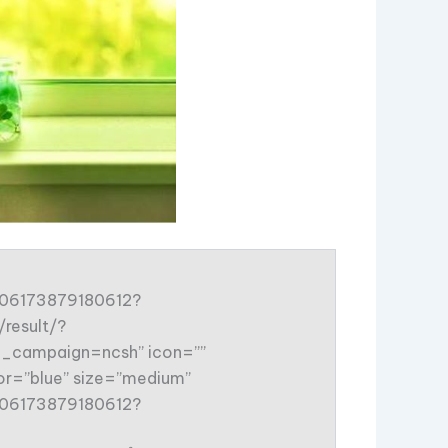
6706173879180612?
result/?
campaign=ncsh” icon=””
or=”blue” size=”medium”
6706173879180612?