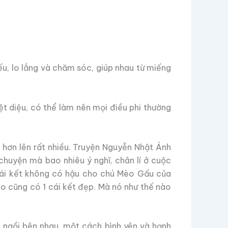
u, lo lắng và chăm sóc, giúp nhau từ miếng
t diệu, có thể làm nên mọi điều phi thường
hơn lên rất nhiều. Truyện Nguyễn Nhật Ánh
chuyện mà bao nhiêu ý nghĩ, chân lí ở cuộc
 cái kết không có hậu cho chú Mèo Gấu của
o cũng có 1 cái kết đẹp. Mà nó như thế nào
o ngồi bên nhau, một cách bình yên và hạnh