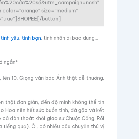
n%20cửa%20sổ&utm_campaign=ncsh”
ton color=”orange” size=”medium”
t=”true”]SHOPEE[/button]
a
tình yêu
,
tình bạn
, tình nhân ái bao dung…
há ngắn*
 lên 10. Giọng văn bác Ánh thật dễ thương,
thật đơn giản, đến độ mình không thể tin
o Hoa nên hết sức buồn tình, đã gặp và kết
 cả đàn thoát khỏi giáo sư Chuột Cống. Rồi
tiếng quạ). Ôi, có nhiều câu chuyện thú vị