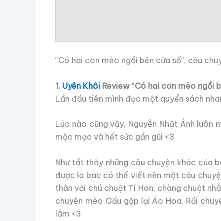
“Có hai con mèo ngồi bên cửa sổ”, câu chu
1.
Uyên Khôi
Review “Có hai con mèo ngồi b
Lần đầu tiên mình đọc một quyển sách nhan
Lúc nào cũng vậy, Nguyễn Nhật Ánh luôn ma
mộc mạc và hết sức gần gũi <3
Như tất thảy những câu chuyện khác của 
được là bác có thể viết nên một câu chuyệ
thân với chú chuột Tí Hon, chàng chuột nh
chuyện mèo Gấu gặp lại Áo Hoa. Rồi chuyện 
lắm <3