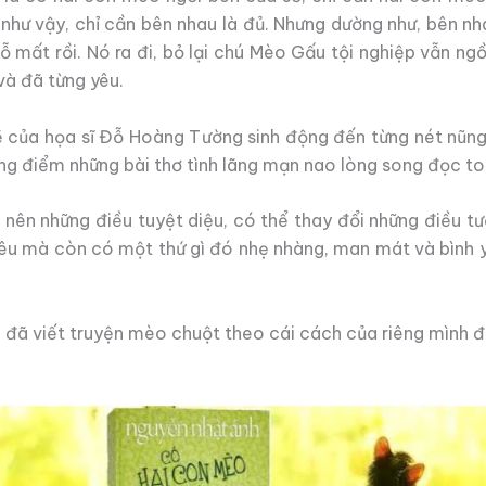
 như vậy, chỉ cần bên nhau là đủ. Nhưng dường như, bên n
hỗ mất rồi. Nó ra đi, bỏ lại chú Mèo Gấu tội nghiệp vẫn n
và đã từng yêu.
ẽ của họa sĩ Đỗ Hoàng Tường sinh động đến từng nét nũn
 điểm những bài thơ tình lãng mạn nao lòng song đọc to l
 nên những điều tuyệt diệu, có thể thay đổi những điều t
yêu mà còn có một thứ gì đó nhẹ nhàng, man mát và bình 
h
đã viết truyện mèo chuột theo cái cách của riêng mình đ