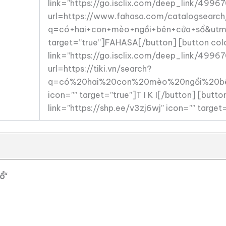
link=”https://go.isclix.com/deep_link/499
url=https://www.fahasa.com/catalogsearch/
q=có+hai+con+mèo+ngồi+bên+cửa+sổ&utm_
target=”true”]FAHASA[/button] [button col
link=”https://go.isclix.com/deep_link/499
url=https://tiki.vn/search?
q=có%20hai%20con%20mèo%20ngồi%20bê
icon=”” target=”true”]T I K I[/button] [but
link=”https://shp.ee/v3zj6wj” icon=”” targe
sổ
“