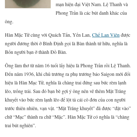
mạn hiện đại Việt Nam. Lệ Thanh và
Phong Trần là các bút danh khác của
ông.
Hàn Mặc Tử cùng với Quách Tấn, Yến Lan,
Chế Lan Viên
được
người đương thời ở Bình Định gọi là Bàn thành tứ hữu, nghĩa là
Bốn người bạn ở thành Đồ Bàn.
Ông làm thơ từ năm 16 tuổi lấy hiệu là Phong Trần rồi Lệ Thanh.
Đến năm 1936, khi chủ trương ra phụ trương báo Saigon mới đổi
hiệu là Hàn Mạc Tử, nghĩa là chàng trai đứng sau bức rèm lạnh
lẽo, trống trải. Sau đó bạn bè gợi ý ông nên vẽ thêm Mặt Trăng
khuyết vào bức rèm lạnh lẽo để lột tả cái cô đơn của con người
trước thiên nhiên, vạn vật. “Mặt Trăng khuyết” đã được “đặt vào”
chữ “Mạc” thành ra chữ “Mặc”. Hàn Mặc Tử có nghĩa là “chàng
trai bút nghiên”.