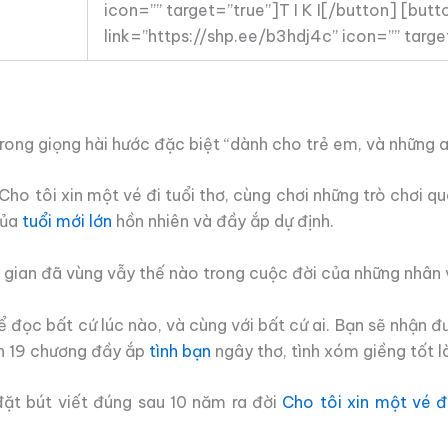
icon=”” target=”true”]T I K I[/button] [bu
link=”https://shp.ee/b3hdj4c” icon=”” tar
ong giọng hài hước đặc biệt “dành cho trẻ em, và những ai
a Cho tôi xin một vé đi tuổi thơ, cùng chơi những trò chơ
của
tuổi mới lớn
hồn nhiên và đầy ắp dự định.
i gian đã vùng vẫy thế nào trong cuộc đời của những nhân
ể đọc bất cứ lúc nào, và cùng với bất cứ ai. Bạn sẽ nhận 
ch 19 chương đầy ắp
tình bạn
ngây thơ, tình xóm giềng tốt l
ặt bút viết đúng sau 10 năm ra đời
Cho tôi xin một vé đi