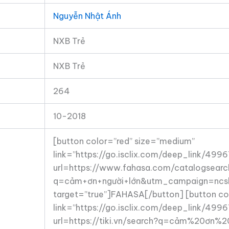
Nguyễn Nhật Ánh
NXB Trẻ
NXB Trẻ
264
10-2018
[button color=”red” size=”medium”
link=”https://go.isclix.com/deep_link/49
url=https://www.fahasa.com/catalogsearch
q=cảm+ơn+người+lớn&utm_campaign=ncsh
target=”true”]FAHASA[/button] [button co
link=”https://go.isclix.com/deep_link/49
url=https://tiki.vn/search?q=cảm%20ơn