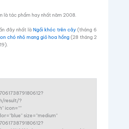
ọn là tác phẩm hay nhất năm 2008.
ần đây nhất là
Ngồi khóc trên cây
(tháng 6
on chó nhỏ mang giỏ hoa hồng
(28 tháng 2
19).
96706173879180612?
/result/?
” icon=””
lor=”blue” size=”medium”
96706173879180612?