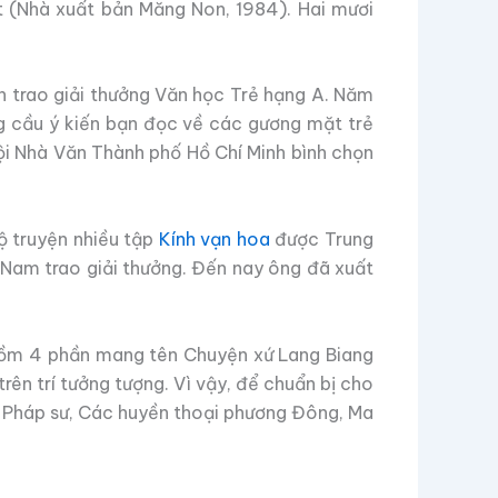
ết (Nhà xuất bản Măng Non, 1984). Hai mươi
 trao giải thưởng Văn học Trẻ hạng A. Năm
g cầu ý kiến bạn đọc về các gương mặt trẻ
ội Nhà Văn Thành phố Hồ Chí Minh bình chọn
ộ truyện nhiều tập
Kính vạn hoa
được Trung
 Nam trao giải thưởng. Đến nay ông đã xuất
gồm 4 phần mang tên Chuyện xứ Lang Biang
trên trí tưởng tượng. Vì vậy, để chuẩn bị cho
à Pháp sư, Các huyền thoại phương Đông, Ma