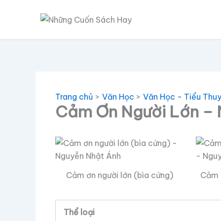
Nhảy
tới
nội
dung
Trang chủ
Văn Học
Văn Học - Tiểu Thu
Cảm Ơn Người Lớn – 
Cảm ơn người lớn (bìa cứng)
Cảm ơ
Thể loại