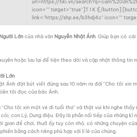
url=https://tiki.vn/search?q=cảm%20ơn
icon=”” target=”true”]T I K I[/button] [bu
link=”https://shp.ee/b3hdj4c” icon=”” tar
Người Lớn
của nhà văn
Nguyễn Nhật Ánh
. Giúp bạn có cá
uyên hoặc lưu lại để tiện theo dõi và cập nhật thông tin 
ời Lớn
 Ánh đặt bút viết đúng sau 10 năm ra đời “Cho tôi xin mộ
iên tôi đọc của bác Ánh.
“Cho tôi xin một vé đi tuổi thơ” và thật vui khi nghe thấy 
còi, con Lý, Dung điệu. Đây là phần nối tiếp của những kỉ
hời gian để chơi, thưở ấy tuy còn nhỏ, có những chuyện củ
iền bằng cách riêng phù hợp với lí lẽ của chúng.