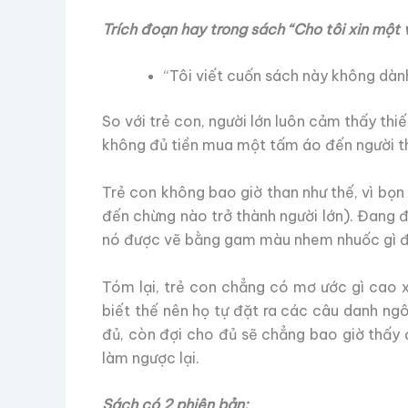
Trích đoạn hay trong sách “Cho tôi xin một v
“Tôi viết cuốn sách này không dành
So với trẻ con, người lớn luôn cảm thấy thiế
không đủ tiền mua một tấm áo đến người th
Trẻ con không bao giờ than như thế, vì bọn 
đến chừng nào trở thành người lớn). Đang 
nó được vẽ bằng gam màu nhem nhuốc gì đi
Tóm lại, trẻ con chẳng có mơ ước gì cao x
biết thế nên họ tự đặt ra các câu danh ngôn
đủ, còn đợi cho đủ sẽ chẳng bao giờ thấy đ
làm ngược lại.
Sách có 2 phiên bản: