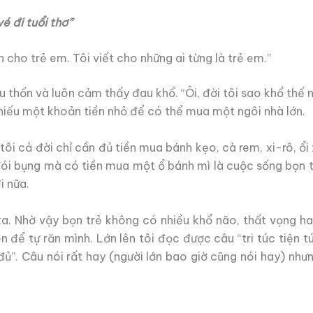
é đi tuổi thơ”
 cho trẻ em. Tôi viết cho những ai từng là trẻ em.”
u thốn và luôn cảm thấy đau khổ. “Ôi, đời tôi sao khổ thế n
iếu một khoản tiền nhỏ để có thể mua một ngôi nhà lớn.
tôi cả đời chỉ cần đủ tiền mua bánh kẹo, cà rem, xi-rô, ổi 
đói bụng mà có tiền mua một ổ bánh mì là cuộc sống bọn t
 nữa.
a. Nhờ vậy bọn trẻ không có nhiều khổ não, thất vọng hay
 để tự răn mình. Lớn lên tôi đọc được câu “tri túc tiện túc
ủ”. Câu nói rất hay (người lớn bao giờ cũng nói hay) nhưn