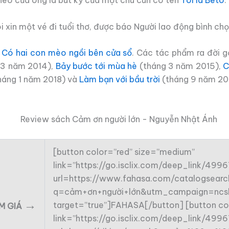
heo của ông là bút ký của một chú cún có tên
Tôi là Bêtô
.
 xin một vé đi tuổi thơ, được báo Người lao động bình ch
i
Có hai con mèo ngồi bên cửa sổ
. Các tác phẩm ra đời g
 3 năm 2014),
Bảy bước tới mùa hè
(tháng 3 năm 2015),
C
háng 1 năm 2018) và
Làm bạn với bầu trời
(tháng 9 năm 20
[button color=”red” size=”medium”
link=”https://go.isclix.com/deep_link/49
url=https://www.fahasa.com/catalogsearch
q=cảm+ơn+người+lớn&utm_campaign=ncsh
→
target=”true”]FAHASA[/button] [button co
ẢM GIÁ
link=”https://go.isclix.com/deep_link/49