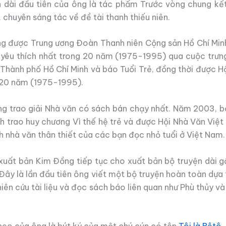
ện dài đầu tiên của ông là tác phẩm Trước vòng chung k
, chuyên sáng tác về đề tài thanh thiếu niên.
g được Trung ương Đoàn Thanh niên Cộng sản Hồ Chí Minh
 yêu thích nhất trong 20 năm (1975-1995) qua cuộc trưn
 Thành phố Hồ Chí Minh và báo Tuổi Trẻ, đồng thời được H
g 20 năm (1975-1995).
 trao giải Nhà văn có sách bán chạy nhất. Năm 2003, b
 trao huy chương Vì thế hệ trẻ và được Hội Nhà Văn Việt
h nhà văn thân thiết của các bạn đọc nhỏ tuổi ở Việt Nam.
xuất bản Kim Đồng tiếp tục cho xuất bản bộ truyện dài 
 Đây là lần đầu tiên ông viết một bộ truyện hoàn toàn dựa 
ên cứu tài liệu và đọc sách báo liên quan như Phù thủy v