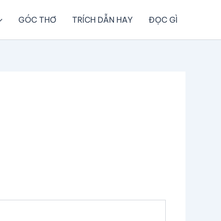
GÓC THƠ
TRÍCH DẪN HAY
ĐỌC GÌ