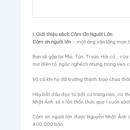
I. Giới thiệu sách Cảm Ơn Người Lớn
Cảm ơn người lớn
– một áng văn lãng mạn tr
Bạn sẽ gặp lại Mùi, Tủn, Tí sún, Hải cò… củ
mơ điên rồ, ngốc nghếch nhưng trong veo 
Và cả khi họ đã trưởng thành, bạo chúa thờ
Hãy bắt đầu đọc từ bất cứ trang nào, có th
Nhật Ánh: sẽ n lần thổn thức qua 1 cuốn sá
Cảm ơn người lớn được Nguyễn Nhật Ánh đ
400.000 bản.