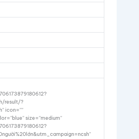
96706173879180612?
/result/?
” icon=””
lor=”blue” size=”medium”
96706173879180612?
%20người%20lớn&utm_campaign=ncsh”