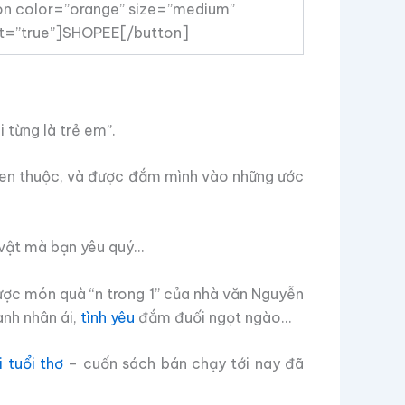
tton color=”orange” size=”medium”
get=”true”]SHOPEE[/button]
 từng là trẻ em”.
i quen thuộc, và được đắm mình vào những ước
 vật mà bạn yêu quý…
được món quà “n trong 1” của nhà văn Nguyễn
ành nhân ái,
tình yêu
đắm đuối ngọt ngào…
 tuổi thơ
– cuốn sách bán chạy tới nay đã