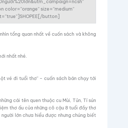
%20người%20lớn&utm_campaign=ncsh”
tton color=”orange” size=”medium”
get=”true”]SHOPEE[/button]
i nhìn tổng quan nhất về cuốn sách và không
mới nhất nhé.
t vé đi tuổi thơ” – cuốn sách bán chạy tới
những cái tên quen thuộc cu Mùi, Tủn, Tí sún
 niệm thơ ấu của những cô cậu 8 tuổi đầy thơ
a người lớn chưa hiểu được nhưng chúng biết