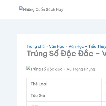
Nhảy
tới
nội
dung
Trang chủ
Văn Học
Văn Học - Tiểu Thu
Trúng Số Độc Đắc – 
Thể Loại
Tác Giả