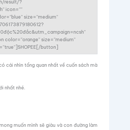
/result/?
” icon=””
lor=”blue” size=”medium”
96706173879180612?
số%20độc%20đắc&utm_campaign=ncsh”
tton color=”orange” size=”medium”
et=”true”]SHOPEE[/button]
 có cái nhìn tổng quan nhất về cuốn sách mà
ới nhất nhé.
g mong muốn mình sẽ giàu và con đường làm