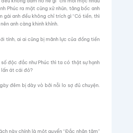
ơm đều không dám hó hé gì “chỉ mời mọc nhau
hinh Phúc ra mặt cũng xử nhũn, tâng bốc anh
gái anh đều không chỉ trích gì “Có tiền, thì
 nên anh càng khinh khỉnh.
ới tính, ai ai cũng bị mãnh lực của đồng tiền
số độc đắc như Phúc thì ta có thật sự hạnh
lấn át cái đỏ?
gày đêm bị dày vò bởi nỗi lo sợ đủ chuyện.
 sách này chính là một quyển “Đắc nhân tâm”