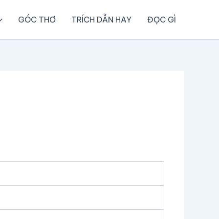
GÓC THƠ
TRÍCH DẪN HAY
ĐỌC GÌ