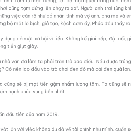
Khi anh trầm tư mặc tưởng, tất cả mọi người trong buổi c
hơi cũng tạm đứng lên chạy ra xa”. Người anh trai từng k
ững việc càn rỡ như có nhân tình mà vợ anh, cha mẹ và em 
ng bộ mặt lố bịch, giả tạo, kệch cỡm ấy, Phúc đều thấy rõ
dựng cả một xã hội vì tiền. Không kể giai cấp, độ tuổi, gi
ng tiền giựt giây.
hà văn đã làm ta phải trăn trở bao điều. Nếu được trúng 
 Có nên lao đầu vào trò chơi đen đỏ mà cái đen quá lớn, 
 ta cũng sẽ bị mọt tiền gặm nhấm lương tâm. Ta cũng sẽ n
niềm hạnh phúc vững bền nhất.
ốn đầu tiên của năm 2019.
 vật lộn với việc không dư dả về tài chính như mình, cuốn