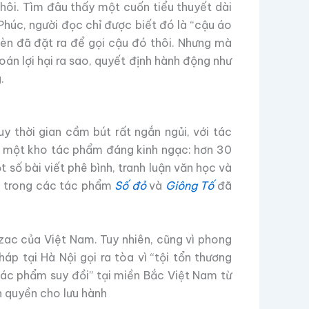
thôi. Tìm đâu thấy một cuốn tiểu thuyết dài
Phúc, người đọc chỉ được biết đó là “cậu áo
Kèn đã đặt ra để gọi cậu đó thôi. Nhưng mà
 toán lợi hại ra sao, quyết định hành động như
.
y thời gian cầm bút rất ngắn ngủi, với tác
 một kho tác phẩm đáng kinh ngạc: hơn 30
t số bài viết phê bình, tranh luận văn học và
ng trong các tác phẩm
Số đỏ
và
Giông Tố
đã
zac của Việt Nam. Tuy nhiên, cũng vì phong
p tại Hà Nội gọi ra tòa vì “tội tổn thương
“tác phẩm suy đồi” tại miền Bắc Việt Nam từ
 quyền cho lưu hành