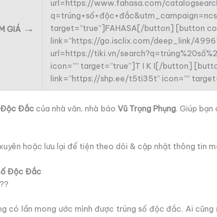
url=https://www.fahasa.com/catalogsearch
q=trúng+số+độc+đắc&utm_campaign=ncsh
→
target=”true”]FAHASA[/button] [button co
ẢM GIÁ
link=”https://go.isclix.com/deep_link/49
url=https://tiki.vn/search?q=trúng%20
icon=”” target=”true”]T I K I[/button] [bu
link=”https://shp.ee/t5ti35t” icon=”” targ
 Độc Đắc
của nhà văn, nhà báo
Vũ Trọng Phụng
. Giúp bạn
uyên hoặc lưu lại để tiện theo dõi & cập nhật thông tin m
Số Độc Đắc
???
từng có lần mong ước mình được trúng số độc đắc. Ai cũn