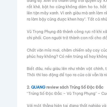
đáng sợ. Anh trở thành ông trời quyền uy. 
rất khẽ, bật ho cũng không dám ho to, hắt 
lên tận mây xanh. Vì anh giàu mà anh làm nh
ra làm bậy cũng được khen hay”. Tất cả nhữ
Vũ Trọng Phụng đã thành công rực rỡ khi xây 
chi phối. Con người trở thành con rối cho đồ
Chất văn mỉa mai, châm chiếm sây cay của n
phúc hay không? Có nên trúng số hay không?
Biết đâu, nếu giàu lên như nhân vật chính,
Thôi thì lao động để tạo ra của cải vẫn là 
2.
QUANG
review sách Trúng Số Độc Đắc
“Trúng Số Độc Đắc – Vũ Trọng Phụng” – Cu
Với một thằng hiện tại đang thất nghiệp và