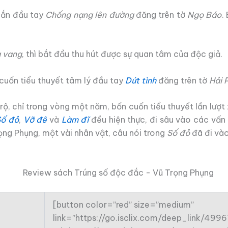
gắn đầu tay
Chống nạng lên đường
đăng trên tờ
Ngọ Báo
.
g vang
, thì bắt đầu thu hút được sự quan tâm của độc giả.
cuốn tiểu thuyết tâm lý đầu tay
Dứt tình
đăng trên tờ
Hải 
ộ, chỉ trong vòng một năm, bốn cuốn tiểu thuyết lần lượt 
Số đỏ
,
Vỡ đê
và
Làm đĩ
đều hiện thực, đi sâu vào các vấn
ng Phụng, một vài nhân vật, câu nói trong
Số đỏ
đã đi vào
[button color=”red” size=”medium”
link=”https://go.isclix.com/deep_link/49