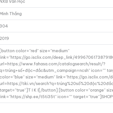
NXB Văn Học
Minh Thắng
304
2019
[button color=”red” size=”medium”
link=”https://go.isclix.com/deep_link/49967061738791
url=https://www.fahasa.com/catalogsearch/result/?
q=trúng+số+độc+đắc&utm_campaign=ncsh” icon=”” targ
color=”blue” size=”medium” link=”https://go.isclix.co
url=https://tiki.vn/search?q=trúng%20số%20độc%20đắ
target=”true”]T I K I[/button] [button color=”orange” s
link=”https://shp.ee/t5ti35t” icon=”” target=”true”]SHO