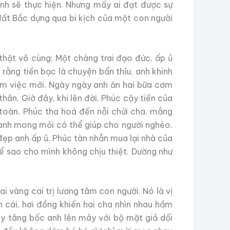
ình sẽ thực hiện. Nhưng mấy ai đạt được sự
đất Bắc dựng qua bi kịch của một con người
thật vô cùng: Một chàng trai đạo đức, ấp ủ
rằng tiền bạc là chuyện bẩn thỉu, anh khinh
ìm việc mới. Ngày ngày anh ăn hai bữa cơm
thân. Giờ đây, khi lên đời, Phúc cậy tiền của
 toàn. Phúc tha hoá đến nỗi chửi cha, mắng
n, anh mong mỏi có thể giúp cho người nghèo.
 đẹp anh ấp ủ. Phúc tàn nhẫn mua lại nhà của
để sao cho mình không chịu thiệt. Dường như
i vàng cai trị lương tâm con người. Nó là vị
 cái, hơi đồng khiến hai cha nhìn nhau hầm
ây tâng bốc anh lên mây với bộ mặt giả dối