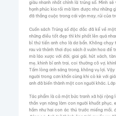
giàu nhanh nhất chính là trúng số. Mình s
hạnh phúc kia rồi mà làm được như những g
đã thắng cuộc trong cái vận may, rủi của tr
Cuốn sách Trúng số độc đắc đã kể về một t
những điều tốt đẹp thì khi phất lên quá nh
bỉ thứ tiền anh cho là dơ bẩn. Không chạ
rau và thảnh thơi đọc sách ở vườn hoa để tra
mà láo xược với đời, giai gái, hút xách, t
mẹ, khinh bỉ anh trai, coi thường cô vợ, kh
Tấm lòng anh sáng trong, không vụ lợi. Vậy 
người trong cơn khốn cùng khi cò kè với gi
anh đã biến thành một con người khác. Lớp
Tác phẩm là cả một bức tranh xã hội rộng lớ
thần vạn năng làm con người khuất phục, e
hầm như hai con ác thú trước miếng mồi, đ