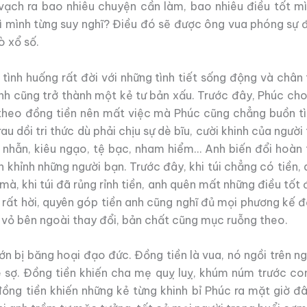
ẽ vạch ra bao nhiêu chuyện cần làm, bao nhiêu điều tốt m
ì mình từng suy nghĩ? Điều đó sẽ được ông vua phóng sự 
ò xổ số.
ình huống rất đời với những tình tiết sống động và chân 
anh cũng trở thành một kẻ tư bản xấu. Trước đây, Phúc cho 
y theo đồng tiền nên mất việc mà Phúc cũng chẳng buồn t
u dồi tri thức dù phải chịu sự dè bĩu, cười khinh của người 
àn nhẫn, kiêu ngạo, tệ bạc, nham hiểm… Anh biến đổi hoàn
inh khỉnh những người bạn. Trước đây, khi túi chẳng có tiề
mà, khi túi đã rủng rỉnh tiền, anh quên mất những điều tốt
á rất hời, quyên góp tiền anh cũng nghĩ đủ mọi phương kế 
 vỏ bên ngoài thay đổi, bản chất cũng mục ruỗng theo.
n bị băng hoại đạo đức. Đồng tiền là vua, nó ngồi trên nga
 sợ. Đồng tiền khiến cha mẹ quỵ luỵ, khúm núm trước con
ồng tiền khiến những kẻ từng khinh bỉ Phúc ra mặt giờ đ