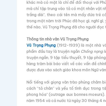
khác mà có mặt là chỉ để đối thoại với Phú
mà chỉ tập trung vào tả có một nhân vật nh
trắng dài”, theo cái tên mà mấy đứa trẻ c
trong một năm trời Phúc đã học gì, nghĩ gì, y
thế nào, Vũ Trọng Phụng đã cho người đọc t
Thông tin nhà văn Vũ Trọng Phụng
Vũ Trọng Phụng
(1912-1939) là một nhà văn
phẩm đầu tay là truyện ngắn
Chống nạng l
truyện ngắn, 9 tập tiểu thuyết, 9 tập phóng 
hàng trăm bài báo viết về các vấn đề chín
được đưa vào sách giáo khoa môn Ngữ văn
Nổi tiếng với giọng văn trào phúng châm b
cách “tả chân” và yếu tố tình dục trong tá
phong hóa” (outrage aux bonnes moeurs)
năm 1954 và cả nước từ ngày 30 tháng 4 n