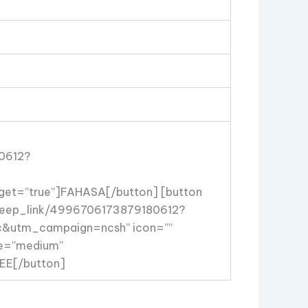
80612?
et=”true”]FAHASA[/button] [button
m/deep_link/4996706173879180612?
c&utm_campaign=ncsh” icon=””
ize=”medium”
PEE[/button]