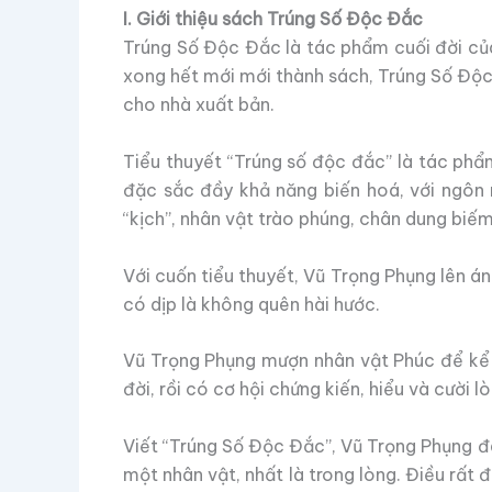
I. Giới thiệu sách Trúng Số Độc Đắc
Trúng Số Độc Đắc là tác phẩm cuối đời của 
xong hết mới mới thành sách, Trúng Số Độc
cho nhà xuất bản.
Tiểu thuyết “Trúng số độc đắc” là tác phẩ
đặc sắc đầy khả năng biến hoá, với ngôn n
“kịch”, nhân vật trào phúng, chân dung biếm
Với cuốn tiểu thuyết, Vũ Trọng Phụng lên án
có dịp là không quên hài hước.
Vũ Trọng Phụng mượn nhân vật Phúc để kể về
đời, rồi có cơ hội chứng kiến, hiểu và cười 
Viết “Trúng Số Độc Đắc”, Vũ Trọng Phụng đã 
một nhân vật, nhất là trong lòng. Điều rất