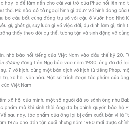
c hay là để làm nền cho cái vai trò của Phúc nổi lên mà 
ư thế. Mà nào có tả ngoại hình gì đâu? Về hình dong của 
ầu bơ cầu bất cùng đóng trụ sở với cậu ở Vườn hoa Nhà 
êu gì, ghét gì, suy luận gì về việc đời, dự định làm gì, tính
rông thấy theo dõi cụ thể, tường tận và sinh động vô cùng
, nhà báo nổi tiếng của Việt Nam vào đầu thế kỷ 20. Tu
ên đường
đăng trên Ngọ báo vào năm 1930, ông đã để lại
sự, 7 vở kịch, cùng một bản dịch vở kịch từ tiếng Pháp, mộ
h trị, xã hội, văn hóa. Một số trích đoạn tác phẩm của ô
 của Việt Nam.
iếm xã hội của mình, một số người đã so sánh ông như Bal
c phẩm mà khi sinh thời ông đã bị chính quyền bảo hộ Phá
. Về sau này, tác phẩm của ông lại bị cấm xuất bản vì là 
ăm 1975 cho đến tận cuối những năm 1980 mới được chính