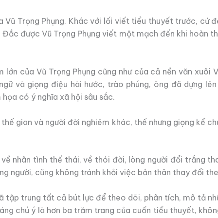
Vũ Trọng Phụng. Khác với lối viết tiểu thuyết trước, cứ 
 Đắc được Vũ Trọng Phụng viết một mạch đến khi hoàn thà
m lớn của Vũ Trọng Phụng cũng như của cả nền văn xuôi Vi
gữ và giọng điệu hài hước, trào phúng, ông đã dựng lên
 họa có ý nghĩa xã hội sâu sắc.
 thế gian và người đời nghiêm khác, thế nhưng giọng kể chuy
 nhân tình thế thái, về thói đời, lòng người đổi trắng t
lòng người, cũng không tránh khỏi việc bản thân thay đổi th
tập trung tất cả bút lực để theo dõi, phân tích, mô tả nh
 đáng chú ý là hơn ba trăm trang của cuốn tiểu thuyết, khô