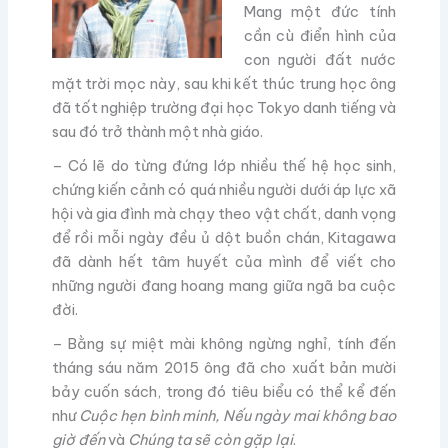
Mang một đức tính
cần cù điển hình của
con người đất nước
mặt trời mọc này, sau khi kết thúc trung học ông
đã tốt nghiệp trường đại học Tokyo danh tiếng và
sau đó trở thành một nhà giáo.
– Có lẽ do từng đứng lớp nhiều thế hệ học sinh,
chứng kiến cảnh có quá nhiều người dưới áp lực xã
hội và gia đình mà chạy theo vật chất, danh vọng
để rồi mỗi ngày đều ủ dột buồn chán, Kitagawa
đã dành hết tâm huyết của mình để viết cho
những người đang hoang mang giữa ngã ba cuộc
đời.
– Bằng sự miệt mài không ngừng nghỉ, tính đến
tháng sáu năm 2015 ông đã cho xuất bản mười
bảy cuốn sách, trong đó tiêu biểu có thể kể đến
như
Cuộc hẹn bình minh, Nếu ngày mai không bao
giờ đến
và
Chúng ta sẽ còn gặp lại
.