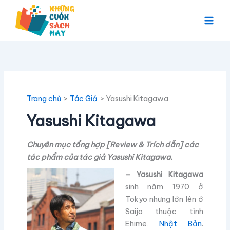
Nhảy
tới
nội
dung
Trang chủ
Tác Giả
Yasushi Kitagawa
Yasushi Kitagawa
Chuyên mục tổng hợp [Review & Trích dẫn] các
tác phẩm của tác giả Yasushi Kitagawa.
– Yasushi Kitagawa
sinh năm 1970 ở
Tokyo nhưng lớn lên ở
Saijo thuộc tỉnh
Ehime,
Nhật Bản
.