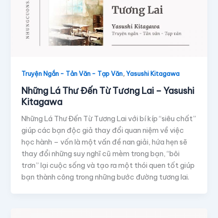
,
Truyện Ngắn - Tản Văn - Tạp Văn
Yasushi Kitagawa
Những Lá Thư Đến Từ Tương Lai – Yasushi
Kitagawa
Những Lá Thư Đến Từ Tương Lai với bí kíp “siêu chất”
giúp các bạn độc giả thay đổi quan niệm về việc
học hành – vốn là một vấn đề nan giải, hứa hẹn sẽ
thay đổi những suy nghĩ cũ mèm trong bạn, “bôi
trơn” lại cuộc sống và tạo ra một thói quen tốt giúp
bạn thành công trong những bước đường tương lai.