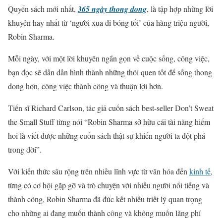
Quyển sách mới nhất,
365 ngày thong dong
, là tập hợp những lời
khuyên hay nhất từ ‘người xua đi bóng tối’ của hàng triệu người,
Robin Sharma.
Mỗi ngày, với một lời khuyên ngắn gọn về cuộc sống, công việc,
bạn đọc sẽ dần dần hình thành những thói quen tốt để sống thong
dong hơn, công việc thành công và thuận lợi hơn.
Tiến sĩ Richard Carlson, tác giả cuốn sách best-seller Don’t Sweat
the Small Stuff từng nói “Robin Sharma sở hữu cái tài năng hiếm
hoi là viết được những cuốn sách thật sự khiến người ta đột phá
trong đời”.
Với kiến thức sâu rộng trên nhiều lĩnh vực từ văn hóa đến
kinh tế
,
từng có cơ hội gặp gỡ và trò chuyện với nhiều người nổi tiếng và
thành công, Robin Sharma đã đúc kết nhiều triết lý quan trọng
cho những ai đang muốn thành công và không muốn lãng phí