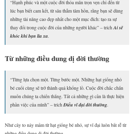
“Hạnh phúc và một cuộc đời thỏa mãn trọn vẹn chỉ đến từ
lúc bạn biết cam kết, từ sâu thẳm tâm hồn, rằng bạn sẽ dùng
những tài năng cao đẹp nhất cho một mục đích: tạo ra sự
thay đổi trong cuộc đời của những người khác” – trích
Ai sẽ
khóc khi bạn lìa xa
.
Từ những điều dung dị đời thường
“Từng lựa chọn một. Từng bước một. Những hạt giống nhỏ
bé cuối cùng sẽ trở thành quả khổng lồ. Cuộc đời chắc chắn
muốn chúng ta chiến thắng. Tất cả những gì cần là thực hiện
phần việc của mình” – trích
Điều vĩ đại đời thường
.
Như cây to nảy mầm từ hạt giống bé nhỏ, sự vĩ đại luôn bắt rễ từ
những điều dung dị đời thường.