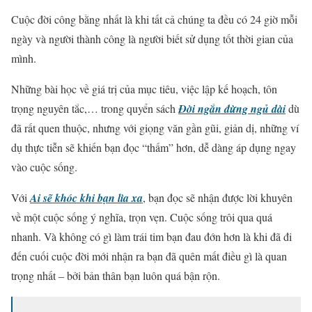
Cuộc đời công bằng nhất là khi tất cả chúng ta đều có 24 giờ mỗi
ngày và người thành công là người biết sử dụng tốt thời gian của
mình.
Những bài học về giá trị của mục tiêu, việc lập kế hoạch, tôn
trọng nguyên tắc,… trong quyển sách
Đời ngắn đừng ngủ dài
dù
đã rất quen thuộc, nhưng với giọng văn gần gũi, giản dị, những ví
dụ thực tiễn sẽ khiến bạn đọc “thấm” hơn, dễ dàng áp dụng ngay
vào cuộc sống.
Với
Ai sẽ khóc khi bạn lìa xa
, bạn đọc sẽ nhận được lời khuyên
về một cuộc sống ý nghĩa, trọn vẹn. Cuộc sống trôi qua quá
nhanh. Và không có gì làm trái tim bạn đau đớn hơn là khi đã đi
đến cuối cuộc đời mới nhận ra bạn đã quên mất điều gì là quan
trọng nhất – bởi bản thân bạn luôn quá bận rộn.