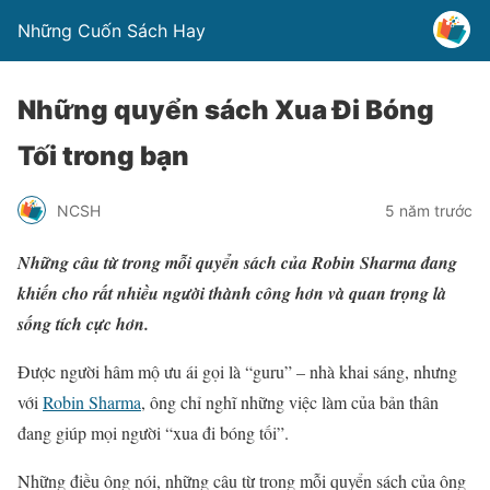
Những Cuốn Sách Hay
Những quyển sách Xua Đi Bóng
Tối trong bạn
NCSH
5 năm trước
Những câu từ trong mỗi quyển sách của Robin Sharma đang
khiến cho rất nhiều người thành công hơn và quan trọng là
sống tích cực hơn.
Được người hâm mộ ưu ái gọi là “guru” – nhà khai sáng, nhưng
với
Robin Sharma
, ông chỉ nghĩ những việc làm của bản thân
đang giúp mọi người “xua đi bóng tối”.
Những điều ông nói, những câu từ trong mỗi quyển sách của ông