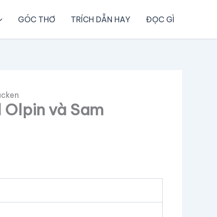
GÓC THƠ
TRÍCH DẪN HAY
ĐỌC GÌ
acken
l Olpin và Sam