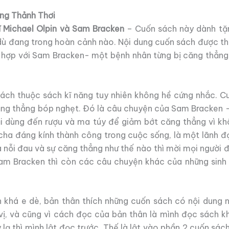
ng Thảnh Thơi
ĩ Michael Olpin và Sam Bracken
– Cuốn sách này dành tặn
dù đang trong hoàn cảnh nào. Nội dung cuốn sách được thự
 hợp với Sam Bracken- một bệnh nhân từng bị căng thẳng
ách thuộc sách kĩ năng tuy nhiên không hề cứng nhắc. C
căng thẳng bóp nghẹt. Đó là câu chuyện của Sam Bracken 
hải dùng đến rượu và ma túy để giảm bớt căng thẳng vì k
 cha đáng kính thành công trong cuộc sống, là một lãnh đạ
 nỗi đau và sự căng thẳng như thế nào thì mời mọi người 
am Bracken thì còn các câu chuyện khác của những sinh v
 khá e dè, bản thân thích những cuốn sách có nội dung n
 vị, và cũng vì cách đọc của bản thân là mình đọc sách 
 lạ thì mình lật đọc trước. Thế là lật vào phần 2 cuốn s