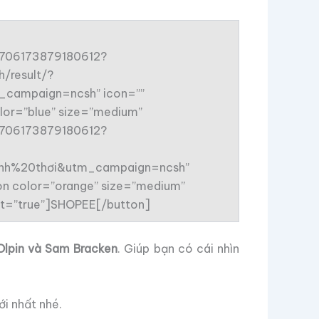
96706173879180612?
/result/?
campaign=ncsh” icon=””
lor=”blue” size=”medium”
96706173879180612?
h%20thơi&utm_campaign=ncsh”
tton color=”orange” size=”medium”
get=”true”]SHOPEE[/button]
 Olpin và Sam Bracken
. Giúp bạn có cái nhìn
ới nhất nhé.