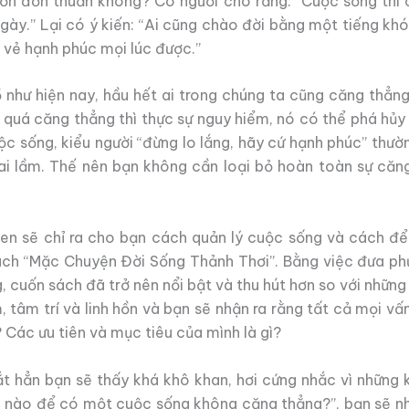
ốn đơn thuần không? Có người cho rằng: “Cuộc sống thì 
gày.” Lại có ý kiến: “Ai cũng chào đời bằng một tiếng khó
i vẻ hạnh phúc mọi lúc được.”
như hiện nay, hầu hết ai trong chúng ta cũng căng thẳng,
 quá căng thẳng thì thực sự nguy hiểm, nó có thể phá hủy
uộc sống, kiểu người “đừng lo lắng, hãy cứ hạnh phúc” thư
i lầm. Thế nên bạn không cần loại bỏ hoàn toàn sự căng
en sẽ chỉ ra cho bạn cách quản lý cuộc sống và cách để
ch “Mặc Chuyện Đời Sống Thảnh Thơi”. Bằng việc đưa ph
, cuốn sách đã trở nên nổi bật và thu hút hơn so với những
m, tâm trí và linh hồn và bạn sẽ nhận ra rằng tất cả mọi 
i? Các ưu tiên và mục tiêu của mình là gì?
t hẳn bạn sẽ thấy khá khô khan, hơi cứng nhắc vì những 
ế nào để có một cuộc sống không căng thẳng?”, bạn sẽ nhậ