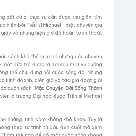
g bất cứ ai thực sự cần được thư giãn, tìm
c hiện bởi Tiến sĩ Michael- một chuyên gia
 giày vò nhưng hiện giờ đã hoàn toàn thoát
uốn sách khá thú vị là có những câu chuyện
– một đứa trẻ được ra đời sau một vụ cưỡng
hông thể chịu đựng nỗi cuộc sống đó. Nhưng
o kinh doanh, diễn giả và tác giả đoạt giải
đọc cuốn sách “
Mặc Chuyện Đời Sống Thảnh
iên ở trường Đại học được Tiến sĩ Michael
hẹ nhàng, tình cảm không khô khan. Tuy là
không theo tự trình từ đầu đến cuối mà xem
ách “Làm thế nào để có một cuộc sống không