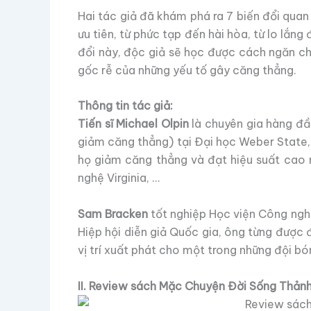
Hai tác giả đã khám phá ra 7 biến đổi quan
ưu tiên, từ phức tạp đến hài hòa, từ lo lắng
đổi này, độc giả sẽ học được cách ngăn ch
gốc rễ của những yếu tố gây căng thẳng.
Thông tin tác giả:
Tiến sĩ Michael Olpin
là chuyên gia hàng đầu
giảm căng thẳng) tại Đại học Weber State, t
họ giảm căng thẳng và đạt hiệu suất cao n
nghệ Virginia, …
Sam Bracken
tốt nghiệp Học viện Công ngh
Hiệp hội diễn giả Quốc gia, ông từng được 
vị trí xuất phát cho một trong những đội b
II. Review sách Mặc Chuyện Đời Sống Thảnh