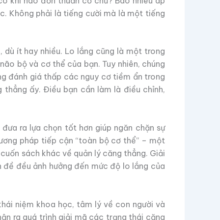
có khi nào đơn thuần cơ chứ? Bao nhiêu áp
c. Không phải là tiếng cười mà là một tiếng
 dù ít hay nhiều. Lo lắng cũng là một trong
 não bộ và cơ thể của bạn. Tuy nhiên, chúng
ờng đánh giá thấp các nguy cơ tiềm ẩn trong
 thẳng ấy. Điều bạn cần làm là điều chỉnh,
 đưa ra lựa chọn tốt hơn giúp ngăn chặn sự
ương pháp tiếp cận “toàn bộ cơ thể” – một
 cuốn sách khác về quản lý căng thẳng. Giải
vấn đề đều ảnh hưởng đến mức độ lo lắng của
khái niệm khoa học, tâm lý về con người và
n ra quá trình giải mã các trạng thái căng