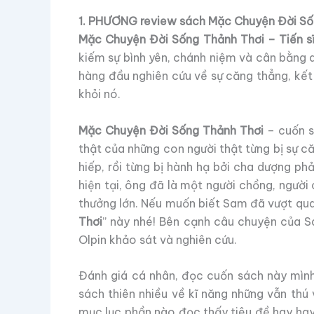
1. PHƯƠNG review sách Mặc Chuyện Đời Số
Mặc Chuyện Đời Sống Thảnh Thơi – Tiến s
kiếm sự bình yên, chánh niệm và cân bằng 
hàng đầu nghiên cứu về sự căng thẳng, kết
khỏi nó.
Mặc Chuyện Đời Sống Thảnh Thơi
– cuốn s
thật của những con người thật từng bị sự 
hiếp, rồi từng bị hành hạ bởi cha dượng p
hiện tại, ông đã là một người chồng, người
thưởng lớn. Nếu muốn biết Sam đã vượt qua
Thơi
” này nhé! Bên cạnh câu chuyện của S
Olpin khảo sát và nghiên cứu.
Đánh giá cá nhân, đọc cuốn sách này mình
sách thiên nhiều về kĩ năng những vẫn thú
mục lục phần nào đọc thấy tiêu đề hay hay