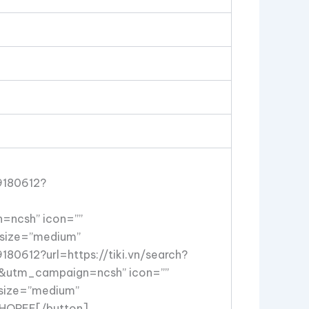
9180612?
ncsh” icon=””
 size=”medium”
180612?url=https://tiki.vn/search?
utm_campaign=ncsh” icon=””
” size=”medium”
]SHOPEE[/button]