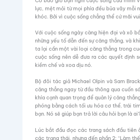
Có bao giờ bạn nghĩ cuộc sống của mình v
lực, mệt mỏi từ mọi phía đều bủa vây mỗi n
khóc. Bởi vì cuộc sống chẳng thể cứ mãi vu
Với cuộc sống ngày càng hiện đại và xô bồ 
những yếu tố dẫn đến sự căng thẳng, và khi
ta lại cần một vài loại căng thẳng trong c
cuộc sống nên dễ đưa ra các quyết định sa
kiềm chế và xoa dịu nó.
Bộ đôi tác giả Michael Olpin và Sam Brack
căng thẳng ngay từ đầu thông qua cuốn sá
khía cạnh quan trọng để quản lý căng thẳng
phóng bằng cách tối ưu hóa cơ thể, trái ti
bạn. Nó sẽ giúp bạn trả lời câu hỏi bạn là a
Lúc bắt đầu đọc các trang sách đầu tiên ắ
các trạng thái, nhưng đến phần 2: “Làm th