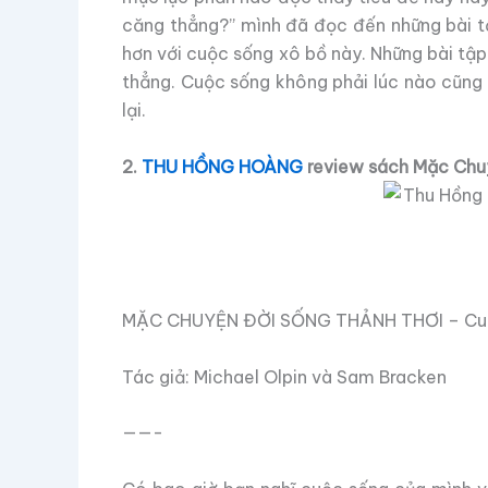
căng thẳng?” mình đã đọc đến những bài tậ
hơn với cuộc sống xô bồ này. Những bài tập
thẳng. Cuộc sống không phải lúc nào cũng
lại.
2.
THU HỒNG HOÀNG
review sách Mặc Chu
MẶC CHUYỆN ĐỜI SỐNG THẢNH THƠI – Cuốn s
Tác giả: Michael Olpin và Sam Bracken
——-