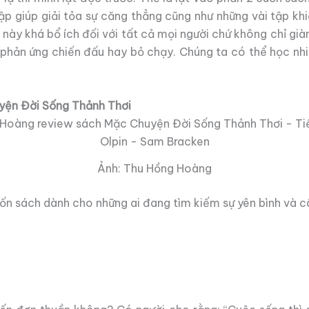
p giúp giải tỏa sự căng thẳng cũng như những vài tập kh
 này khá bổ ích đối với tất cả mọi người chứ không chỉ g
 phản ứng chiến đấu hay bỏ chạy. Chúng ta có thể học nh
yện Đời Sống Thảnh Thơi
Ảnh: Thu Hồng Hoàng
ách dành cho những ai đang tìm kiếm sự yên bình và c