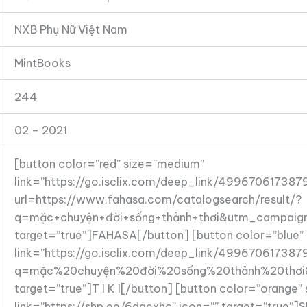
NXB Phụ Nữ Việt Nam
MintBooks
244
02 – 2021
[button color=”red” size=”medium”
link=”https://go.isclix.com/deep_link/499670617387
url=https://www.fahasa.com/catalogsearch/result/?
q=mặc+chuyện+đời+sống+thảnh+thơi&utm_campaign=
target=”true”]FAHASA[/button] [button color=”blue”
link=”https://go.isclix.com/deep_link/4996706173879
q=mặc%20chuyện%20đời%20sống%20thảnh%20thơi&
target=”true”]T I K I[/button] [button color=”orange
link=”https://shp.ee/6dqexhc” icon=”” target=”true”