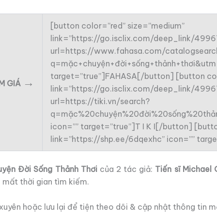
[button color=”red” size=”medium”
link=”https://go.isclix.com/deep_link/49
url=https://www.fahasa.com/catalogsearch
q=mặc+chuyện+đời+sống+thảnh+thơi&utm_
target=”true”]FAHASA[/button] [button co
→
ẢM GIÁ
link=”https://go.isclix.com/deep_link/49
url=https://tiki.vn/search?
q=mặc%20chuyện%20đời%20sống%20thản
icon=”” target=”true”]T I K I[/button] [bu
link=”https://shp.ee/6dqexhc” icon=”” tar
yện Đời Sống Thảnh Thơi
của 2 tác giả:
Tiến sĩ Michael
mất thời gian tìm kiếm.
uyên hoặc lưu lại để tiện theo dõi & cập nhật thông tin m