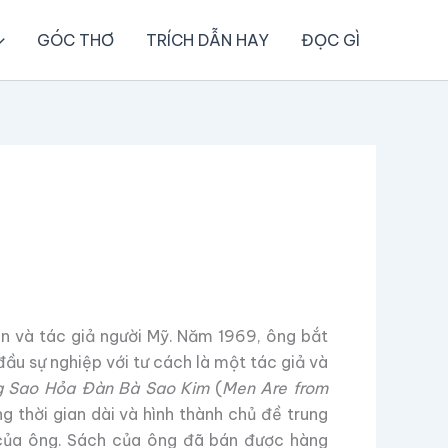
GÓC THƠ
TRÍCH DẪN HAY
ĐỌC GÌ
ên và tác giả người Mỹ. Năm 1969, ông bắt
đầu sự nghiệp với tư cách là một tác giả và
 Sao Hỏa Đàn Bà Sao Kim
(
Men Are from
g thời gian dài và hình thành chủ đề trung
 của ông. Sách của ông đã bán được hàng