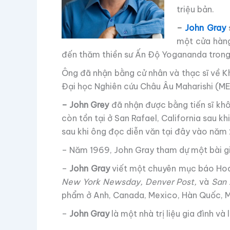
triệu bản.
–
John Gray
một cửa hàng
đến thăm thiền sư Ấn Độ Yogananda trong 
Ông đã nhận bằng cử nhân và thạc sĩ về K
Đại học Nghiên cứu Châu Âu Maharishi (MER
– John Grey
đã nhận được bằng tiến sĩ kh
còn tồn tại ở San Rafael, California sau k
sau khi ông đọc diễn văn tại đây vào năm
– Năm 1969, John Gray tham dự một bài giả
–
John Gray
viết một chuyên mục báo Hoa 
New York Newsday, Denver Post,
và
San 
phẩm ở Anh, Canada, Mexico, Hàn Quốc, M
–
John Gray
là một nhà trị liệu gia đình v