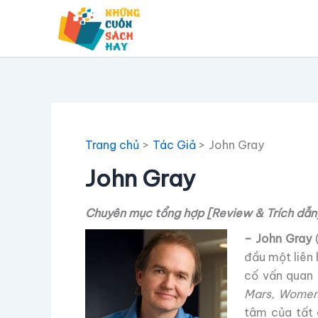
Nhảy
tới
nội
dung
Trang chủ
Tác Giả
John Gray
John Gray
Chuyên mục tổng hợp [Review & Trích dẫn]
– John Gray
(
đầu một liên 
cố vấn quan
Mars, Women
tâm của tất 