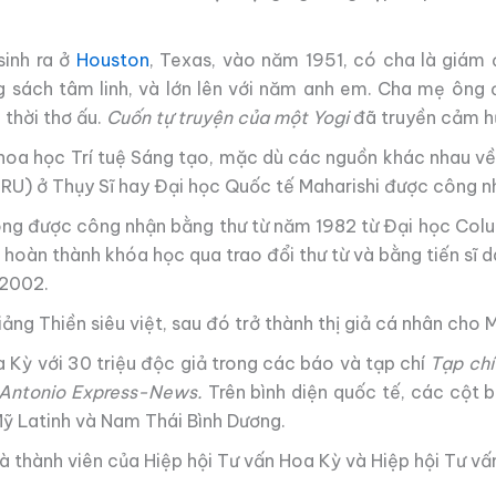
sinh ra ở
Houston
, Texas, vào năm 1951, có cha là giám
 sách tâm linh,
và lớn lên với năm anh em.
Cha mẹ ông 
thời thơ ấu.
Cuốn tự truyện của một Yogi
đã truyền cảm hứ
hoa học Trí tuệ Sáng tạo, mặc dù các nguồn khác nhau v
U) ở Thụy Sĩ hay Đại học Quốc tế Maharishi được công nhận
ông được công nhận bằng thư từ năm 1982 từ Đại học Colu
hi hoàn thành khóa học qua trao đổi thư từ và bằng tiến sĩ 
 2002.
ng Thiền siêu việt, sau đó trở thành thị giả cá nhân cho 
Kỳ với 30 triệu độc giả trong các báo và tạp chí
Tạp chí
Antonio Express-News.
Trên bình diện quốc tế, các cột b
ỹ Latinh và Nam Thái Bình Dương.
à là thành viên của Hiệp hội Tư vấn Hoa Kỳ và Hiệp hội Tư v