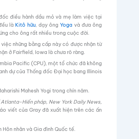
 đốc điều hành dầu mỏ và mẹ làm việc tại
đều là
Kitô hữu
, dạy ông
Yoga
và đưa ông
ng cho ông rất nhiều trong cuộc đời.
ề việc những bằng cấp này có được nhận từ
 ở Fairfield, Iowa là chưa rõ ràng.
mbia Pacific (CPU), một tổ chức đã không
danh dự của Thống đốc Đại học bang Illinois
Maharishi Mahesh Yogi trong chín năm.
 Atlanta-Hiến pháp, New York Daily News,
áo viết của Gray đã xuất hiện trên các ấn
ấn Hôn nhân và Gia đình Quốc tế.