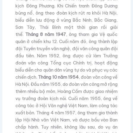
kịch Đông Phương. Khi Chiến tranh Đông Dương
bùng nổ, ông theo đoàn kịch rút ra khỏi Hà Nội,
biểu diễn lưu động ở vùng Bắc Ninh, Bắc Giang,
Sơn Tây, Thái Bình một thời gian rồi giải
thể.
Tháng 8 năm 1947
, ông tham gia Vệ quốc
quân ở chiến khu 12. Cuối năm đó, ông thành lập
đội Tuyên truyền văn nghệ, đội văn công quân đội
đầu tiên. Năm 1952, ông được cử làm Trưởng
đoàn văn công Tổng cục Chính trị, hoạt động
biểu diễn cho quân dân vùng tự do và phục vụ các
chiến dịch.
Tháng 10 năm 1954
, đoàn văn công về
Hà Nội. Đầu năm 1955, do đoàn văn công mở rộng
thêm nhiều bộ môn, Hoàng Cầm được giao nhiệm
vụ trưởng đoàn kịch nói. Cuối năm 1955, ông về
công tác ở Hội Văn nghệ Việt Nam, làm công tác
xuất bản. Tháng 4 năm 1957, ông tham gia thành
lập Hội Nhà văn Việt Nam, và được bầu vào Ban
chấp hành. Tuy nhiên, không lâu sau, do vụ án