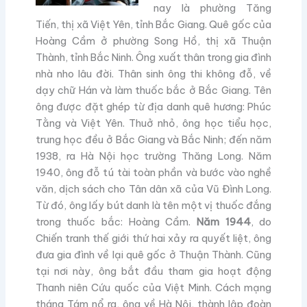
nay là phường Tăng
Tiến, thị xã Việt Yên, tỉnh Bắc Giang. Quê gốc của
Hoàng Cầm ở phường Song Hồ, thị xã Thuận
Thành, tỉnh Bắc Ninh. Ông xuất thân trong gia đình
nhà nho lâu đời. Thân sinh ông thi không đỗ, về
dạy chữ Hán và làm thuốc bắc ở Bắc Giang. Tên
ông được đặt ghép từ địa danh quê hương: Phúc
Tằng và Việt Yên. Thuở nhỏ, ông học tiểu học,
trung học đều ở Bắc Giang và Bắc Ninh; đến năm
1938, ra Hà Nội học trường Thăng Long. Năm
1940, ông đỗ tú tài toàn phần và bước vào nghề
văn, dịch sách cho Tân dân xã của Vũ Đình Long.
Từ đó, ông lấy bút danh là tên một vị thuốc đắng
trong thuốc bắc: Hoàng Cầm.
Năm 1944
, do
Chiến tranh thế giới thứ hai xảy ra quyết liệt, ông
đưa gia đình về lại quê gốc ở Thuận Thành. Cũng
tại nơi này, ông bắt đầu tham gia hoạt động
Thanh niên Cứu quốc của Việt Minh. Cách mạng
tháng Tám nổ ra, ông về Hà Nội, thành lập đoàn