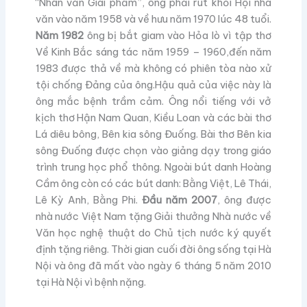
“Nhân văn Giai phẩm”, ông phải rút khỏi Hội nhà
văn vào năm 1958 và về hưu năm 1970 lúc 48 tuổi.
Năm 1982
ông bị bắt giam vào Hỏa lò vì tập thơ
Về Kinh Bắc sáng tác năm 1959 – 1960,đến năm
1983 được thả về mà không có phiên tòa nào xử
tội chống Đảng của ông.Hậu quả của việc này là
ông mắc bệnh trầm cảm. Ông nổi tiếng với vở
kịch thơ Hận Nam Quan, Kiều Loan và các bài thơ
Lá diêu bông, Bên kia sông Đuống. Bài thơ Bên kia
sông Đuống được chọn vào giảng dạy trong giáo
trình trung học phổ thông. Ngoài bút danh Hoàng
Cầm ông còn có các bút danh: Bằng Việt, Lê Thái,
Lê Kỳ Anh, Bằng Phi.
Đầu năm 2007
, ông được
nhà nước Việt Nam tặng Giải thưởng Nhà nước về
Văn học nghệ thuật do Chủ tịch nước ký quyết
định tặng riêng. Thời gian cuối đời ông sống tại Hà
Nội và ông đã mất vào ngày 6 tháng 5 năm 2010
tại Hà Nội vì bệnh nặng.