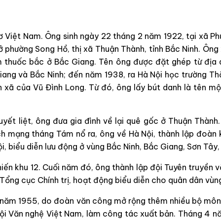
hơ Việt Nam. Ông sinh ngày 22 tháng 2 năm 1922, tại xã Ph
phường Song Hồ, thị xã Thuận Thành, tỉnh Bắc Ninh. Ông x
m thuốc bắc ở Bắc Giang. Tên ông được đặt ghép từ địa 
Giang và Bắc Ninh; đến năm 1938, ra Hà Nội học trường T
 xã của Vũ Đình Long. Từ đó, ông lấy bút danh là tên mộ
uyết liệt, ông đưa gia đình về lại quê gốc ở Thuận Thành
h mạng tháng Tám nổ ra, ông về Hà Nội, thành lập đoàn 
, biểu diễn lưu động ở vùng Bắc Ninh, Bắc Giang, Sơn Tây, T
n khu 12. Cuối năm đó, ông thành lập đội Tuyên truyền vă
ng cục Chính trị, hoạt động biểu diễn cho quân dân vùng 
 năm 1955, do đoàn văn công mở rộng thêm nhiều bộ môn
Hội Văn nghệ Việt Nam, làm công tác xuất bản. Tháng 4 n