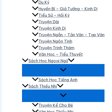
Du Ký
Huyền Bí – Giả Tưởng – Kinh Dị
Tiểu Sử – Hồi Ký
Truyện Dài
Truyện Kinh Dị
Truyện Ngắn – Tản Văn – Tạp Văn
Truyện Ngôn Tình
Truyện Trinh Thám
Văn Học – Tiểu Thuyết
Sách Học Ngoại Ngữ
Sách Học Tiếng Anh
Sách Thiếu Nhi
Truyện Kể Cho Bé
Văn Học Thiếu Nhi