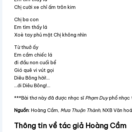
Chị cười xe chỉ ấm trôn kim
Chị ba con
Em tìm thấy lá
Xoè tay phủ mặt Chị không nhìn
Từ thuở ấy
Em cầm chiếc lá
đi đầu non cuối bể
Gió quê vi vút gọi
Diêu Bông hời!…
…ới Diêu Bông!…
***Bài thơ này đã được nhạc sĩ
Phạm Duy
phổ nhạc t
Nguồn
: Hoàng Cầm,
Mưa Thuận Thành
, NXB Văn hoá
Thông tin về tác giả Hoàng Cầm