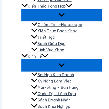
Kiến Thức Tổng Hợp
Chiêm Tinh-Horoscope
Kiến Thức Bách Khoa
Triết Học
Sách Giáo Dục
Lĩnh Vực Khác
Kinh Tế
Bài Học Kinh Doanh
Kỹ Năng Làm Việc
Marketing – Bán Hàng
Quản Trị – Lãnh Đạo
Sách Doanh Nhân
Sách Khởi Nghiệp