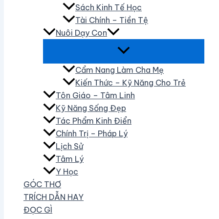
Sách Kinh Tế Học
Tài Chính – Tiền Tệ
Nuôi Dạy Con
Cẩm Nang Làm Cha Mẹ
Kiến Thức – Kỹ Năng Cho Trẻ
Tôn Giáo – Tâm Linh
Kỹ Năng Sống Đẹp
Tác Phẩm Kinh Điển
Chính Trị – Pháp Lý
Lịch Sử
Tâm Lý
Y Học
GÓC THƠ
TRÍCH DẪN HAY
ĐỌC GÌ