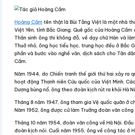
Hoàng Cầm
tên thật là Bùi Tằng Việt là một nhà t
Việt Yên, tỉnh Bắc Giang. Quê gốc của Hoàng Cầm ở 
Thân sinh ông thi không đỗ, về dạy chữ Hán và là
Thuở nhỏ, ông học tiểu học, trung học đều ở Bắc 
phần và bước vào nghề văn, dịch sách cho Tân dân
Cầm.
Năm 1944, do Chiến tranh thế giới thứ hai xảy ra q
hoạt động Thanh niên Cứu quốc của Việt Minh. Các
Dương bùng nổ, ông theo đoàn kịch rút ra khỏi Hà Nội
Tháng 8 năm 1947, ông tham gia Vệ quốc quân ở chiế
Năm 1952, ông được cử làm Trưởng đoàn văn công Tổ
Tháng 10 năm 1954, đoàn văn công về Hà Nội. Đầu
đoàn kịch nói. Cuối năm 1955, ông về công tác ở 