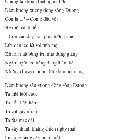
Chúng ta không biết nguôi hờn
Đêm buông xuống dòng sông Đuống
Con là ai? – Con ở đâu về?
Hé một cánh liếp
– Con vào đây bốn phía tường che
Lửa đèn leo lét soi tình mẹ
Khuôn mặt bừng lên như dựng giăng
Ngậm ngùi tóc trắng đang thầm kể
Những chuyện muôn đời khôn nói năng
Đêm buông sâu xuống dòng sông Đuống
Ta mài lưỡi cuốc
Ta uốn lưỡi liềm
Ta vót gậy nhọn
Ta rũa mác dài
Ta xây thành kháng chiến ngày mai
Lao xao hàng cây bụi chuối