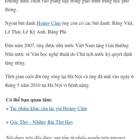
Đuống được chọn vào giảng dạy trong giáo trình trung học phổ
thông.
Ngoài bút danh
Hoàng Cầm
ông còn có các bút danh: Bằng Việt,
Lê Thái, Lê Kỳ Anh, Bằng Phi.
Đầu năm 2007, ông được nhà nước Việt Nam tặng Giải thưởng
Nhà nước về Văn học nghệ thuật do Chủ tịch nước ký quyết định
tặng riêng.
Thời gian cuối đời ông sống tại Hà Nội và ông đã mất vào ngày 6
tháng 5 năm 2010 tại Hà Nội vì bệnh nặng.
Có thể bạn quan tâm:
>
Tác phẩm khác của tác giả Hoàng Cầm
>
Góc Thơ – Những Bài Thơ Hay
Nội dung trên đây được sưu tầm từ nhiều nguồn trên internet.