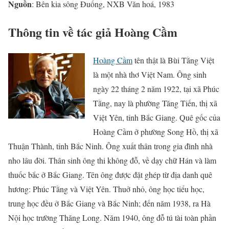
Nguồn
: Bên kia sông Đuống, NXB Văn hoá, 1983
Thông tin về tác giả Hoàng Cầm
Hoàng Cầm
tên thật là Bùi Tằng Việt
là một nhà thơ Việt Nam. Ông sinh
ngày 22 tháng 2 năm 1922, tại xã Phúc
Tằng, nay là phường Tăng Tiến, thị xã
Việt Yên, tỉnh Bắc Giang. Quê gốc của
Hoàng Cầm ở phường Song Hồ, thị xã
Thuận Thành, tỉnh Bắc Ninh. Ông xuất thân trong gia đình nhà
nho lâu đời. Thân sinh ông thi không đỗ, về dạy chữ Hán và làm
thuốc bắc ở Bắc Giang. Tên ông được đặt ghép từ địa danh quê
hương: Phúc Tằng và Việt Yên. Thuở nhỏ, ông học tiểu học,
trung học đều ở Bắc Giang và Bắc Ninh; đến năm 1938, ra Hà
Nội học trường Thăng Long. Năm 1940, ông đỗ tú tài toàn phần