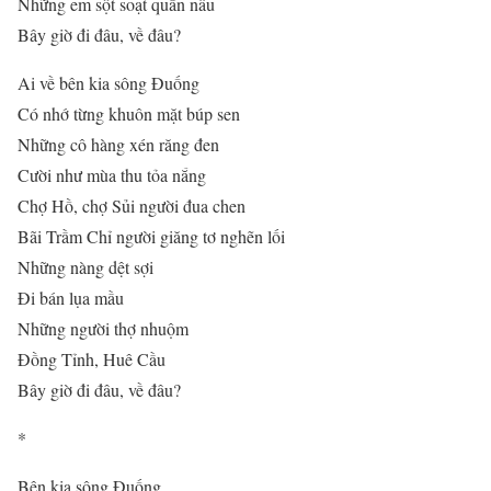
Những em sột soạt quần nâu
Bây giờ đi đâu, về đâu?
Ai về bên kia sông Đuống
Có nhớ từng khuôn mặt búp sen
Những cô hàng xén răng đen
Cười như mùa thu tỏa nắng
Chợ Hồ, chợ Sủi người đua chen
Bãi Trầm Chỉ người giăng tơ nghẽn lối
Những nàng dệt sợi
Đi bán lụa mầu
Những người thợ nhuộm
Đồng Tỉnh, Huê Cầu
Bây giờ đi đâu, về đâu?
*
Bên kia sông Đuống