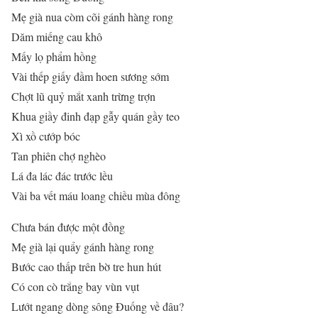
Mẹ già nua còm cõi gánh hàng rong
Dăm miếng cau khô
Mấy lọ phẩm hồng
Vài thếp giấy đầm hoen sương sớm
Chợt lũ quỷ mắt xanh trừng trợn
Khua giầy đinh đạp gẫy quán gầy teo
Xì xồ cướp bóc
Tan phiên chợ nghèo
Lá đa lác đác trước lều
Vài ba vết máu loang chiều mùa đông
Chưa bán được một đồng
Mẹ già lại quẩy gánh hàng rong
Bước cao thấp trên bờ tre hun hút
Có con cò trắng bay vùn vụt
Lướt ngang dòng sông Đuống về đâu?