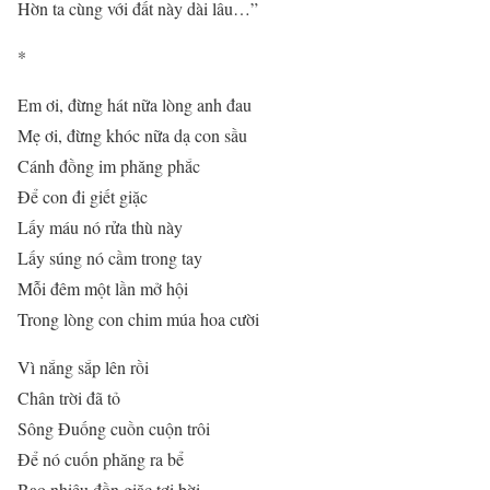
Hờn ta cùng với đất này dài lâu…”
*
Em ơi, đừng hát nữa lòng anh đau
Mẹ ơi, đừng khóc nữa dạ con sầu
Cánh đồng im phăng phắc
Để con đi giết giặc
Lấy máu nó rửa thù này
Lấy súng nó cầm trong tay
Mỗi đêm một lần mở hội
Trong lòng con chim múa hoa cười
Vì nắng sắp lên rồi
Chân trời đã tỏ
Sông Đuống cuồn cuộn trôi
Để nó cuốn phăng ra bể
Bao nhiêu đồn giặc tơi bời