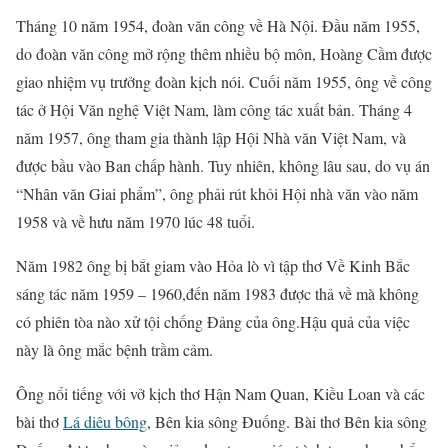
Tháng 10 năm 1954, đoàn văn công về Hà Nội. Đầu năm 1955,
do đoàn văn công mở rộng thêm nhiều bộ môn, Hoàng Cầm được
giao nhiệm vụ trưởng đoàn kịch nói. Cuối năm 1955, ông về công
tác ở Hội Văn nghệ Việt Nam, làm công tác xuất bản. Tháng 4
năm 1957, ông tham gia thành lập Hội Nhà văn Việt Nam, và
được bầu vào Ban chấp hành. Tuy nhiên, không lâu sau, do vụ án
“Nhân văn Giai phẩm”, ông phải rút khỏi Hội nhà văn vào năm
1958 và về hưu năm 1970 lúc 48 tuổi.
Năm 1982 ông bị bắt giam vào Hỏa lò vì tập thơ Về Kinh Bắc
sáng tác năm 1959 – 1960,đến năm 1983 được thả về mà không
có phiên tòa nào xử tội chống Đảng của ông.Hậu quả của việc
này là ông mắc bệnh trầm cảm.
Ông nổi tiếng với vở kịch thơ Hận Nam Quan, Kiều Loan và các
bài thơ
Lá diêu bông
, Bên kia sông Đuống. Bài thơ Bên kia sông