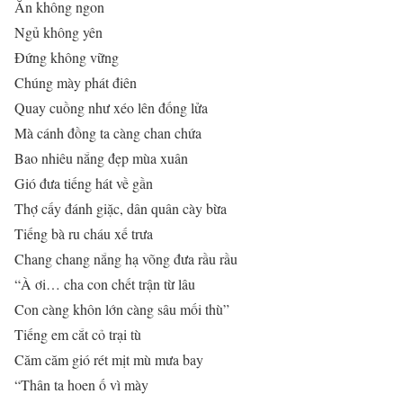
Ăn không ngon
Ngủ không yên
Đứng không vững
Chúng mày phát điên
Quay cuồng như xéo lên đống lửa
Mà cánh đồng ta càng chan chứa
Bao nhiêu nắng đẹp mùa xuân
Gió đưa tiếng hát về gần
Thợ cấy đánh giặc, dân quân cày bừa
Tiếng bà ru cháu xế trưa
Chang chang nắng hạ võng đưa rầu rầu
“À ơi… cha con chết trận từ lâu
Con càng khôn lớn càng sâu mối thù”
Tiếng em cắt cỏ trại tù
Căm căm gió rét mịt mù mưa bay
“Thân ta hoen ố vì mày