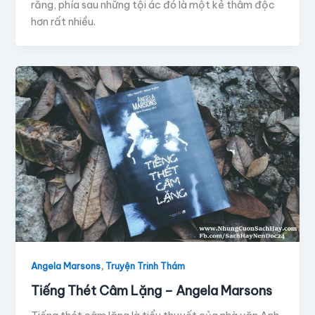
rằng, phía sau những tội ác đó là một kẻ thâm độc
hơn rất nhiều.
,
Angela Marsons
Truyện Trinh Thám
Tiếng Thét Câm Lặng – Angela Marsons