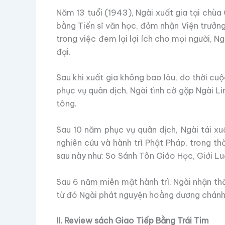
Năm 13 tuổi (1943), Ngài xuất gia tại chùa
bằng Tiến sĩ văn học, đảm nhận Viện trưởng
trong việc đem lại lợi ích cho mọi người, N
đại.
Sau khi xuất gia không bao lâu, do thời cu
phục vụ quân dịch, Ngài tình cờ gặp Ngài L
tông.
Sau 10 năm phục vụ quân dịch, Ngài tái x
nghiên cứu và hành trì Phật Pháp, trong t
sau này như: So Sánh Tôn Giáo Học, Giới L
Sau 6 năm miên mật hành trì, Ngài nhận thấ
từ đó Ngài phát nguyện hoằng dương chánh 
II. Review sách Giao Tiếp Bằng Trái Tim