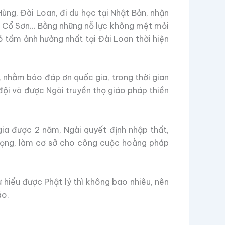
ùng, Đài Loan, đi du học tại Nhật Bản, nhận
áp Cổ Sơn… Bằng những nỗ lực không mệt mỏi
có tầm ảnh hưởng nhất tại Đài Loan thời hiện
, nhằm báo đáp ơn quốc gia, trong thời gian
ội và được Ngài truyền thọ giáo pháp thiền
ia được 2 năm, Ngài quyết định nhập thất,
 trọng, làm cơ sở cho công cuộc hoằng pháp
 hiểu được Phật lý thì không bao nhiêu, nên
áo.