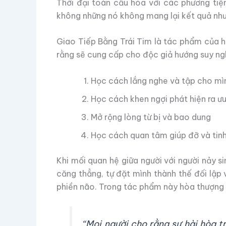
Thời đại toàn cầu hóa với các phương tiện
không những nó không mang lại kết quả như
Giao Tiếp Bằng Trái Tim là tác phẩm của h
rằng sẽ cung cấp cho độc giả hướng suy ngh
Học cách lắng nghe và tập cho mìn
Học cách khen ngợi phát hiện ra ư
Mở rộng lòng từ bị và bao dung
Học cách quan tâm giúp đỡ và tinh 
Khi mối quan hệ giữa người với người nảy si
căng thẳng, tự đặt mình thành thế đối lập
phiền não. Trong tác phẩm này hòa thượng
“Mọi người cho rằng sự hài hòa t