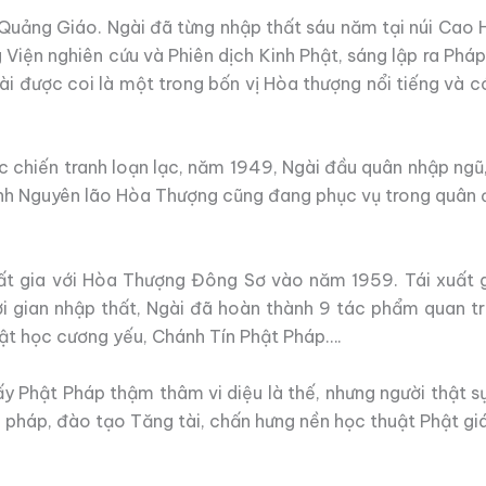
 Quảng Giáo. Ngài đã từng nhập thất sáu năm tại núi Cao H
 Viện nghiên cứu và Phiên dịch Kinh Phật, sáng lập ra Ph
gài được coi là một trong bốn vị Hòa thượng nổi tiếng và 
ộc chiến tranh loạn lạc, năm 1949, Ngài đầu quân nhập ngũ
inh Nguyên lão Hòa Thượng cũng đang phục vụ trong quân đ
uất gia với Hòa Thượng Đông Sơ vào năm 1959. Tái xuất g
hời gian nhập thất, Ngài đã hoàn thành 9 tác phẩm quan
uật học cương yếu, Chánh Tín Phật Pháp….
y Phật Pháp thậm thâm vi diệu là thế, nhưng người thật sự
pháp, đào tạo Tăng tài, chấn hưng nền học thuật Phật gi