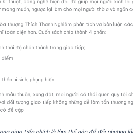
 kĩ thuật, công nghệ hiện đại đã giúp mọi người xích lại
 mong muốn, ngược lại làm cho mọi người thờ ơ và ngăn c
òa thượng Thích Thanh Nghiêm phân tích và bàn luận các
ĩ toàn diện hơn. Cuốn sách chia thành 4 phần:
h thái độ chân thành trong giao tiếp;
u điểm
thần hi sinh, phụng hiến
nh mâu thuẫn, xung đột, mọi người có thói quen quy tội cho 
 với đối tượng giao tiếp không những dễ làm tổn thương
 có đề cập
rong giao tiếp chính là làm thế nào để đối phương 