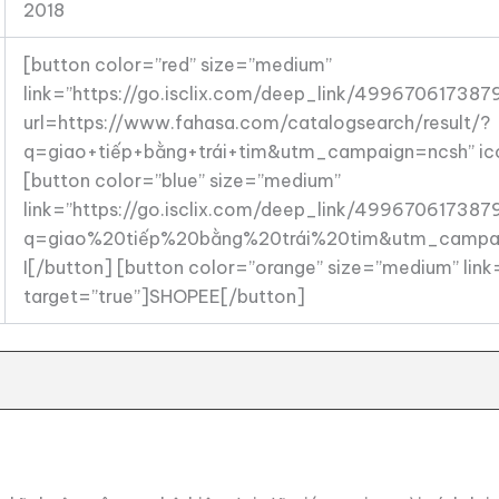
2018
[button color=”red” size=”medium”
link=”https://go.isclix.com/deep_link/499670617387
url=https://www.fahasa.com/catalogsearch/result/?
q=giao+tiếp+bằng+trái+tim&utm_campaign=ncsh” ico
[button color=”blue” size=”medium”
link=”https://go.isclix.com/deep_link/4996706173879
q=giao%20tiếp%20bằng%20trái%20tim&utm_campaign=
I[/button] [button color=”orange” size=”medium” link=
target=”true”]SHOPEE[/button]