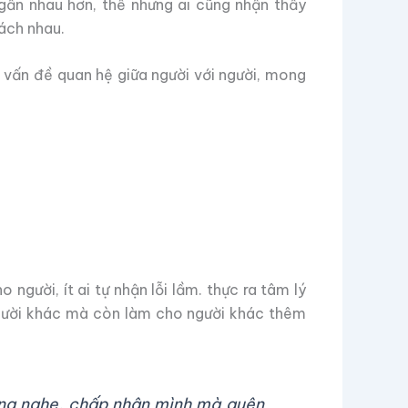
 gần nhau hơn, thế nhưng ai cũng nhận thấy
ách nhau.
 vấn đề quan hệ giữa người với người, mong
người, ít ai tự nhận lỗi lầm. thực ra tâm lý
 người khác mà còn làm cho người khác thêm
lắng nghe, chấp nhận mình mà quên