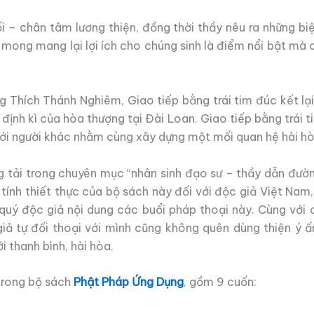
– chân tâm lương thiện, đồng thời thầy nêu ra những biệ
 mong mang lại lợi ích cho chúng sinh là điểm nổi bật mà 
Thích Thánh Nghiêm, Giao tiếp bằng trái tim đúc kết lại
 định kì của hòa thượng tại Đài Loan. Giao tiếp bằng trái 
với người khác nhằm cùng xây dựng một mối quan hệ hài hòa
g tải trong chuyên mục “nhân sinh đạo sư – thầy dẫn đườn
và tính thiết thực của bộ sách này đối với độc giả Việt Na
quý độc giả nội dung các buổi pháp thoại này. Cùng với c
iả tự đối thoại với mình cũng không quên dùng thiện ý ấ
 thanh bình, hài hòa.
trong bộ sách
Phật Pháp Ứng Dụng
, gồm 9 cuốn: