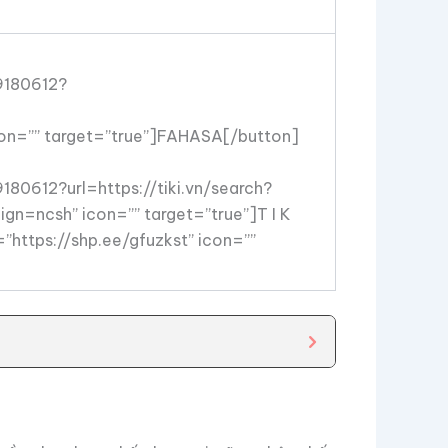
9180612?
n=”” target=”true”]FAHASA[/button]
180612?url=https://tiki.vn/search?
ncsh” icon=”” target=”true”]T I K
”https://shp.ee/gfuzkst” icon=””