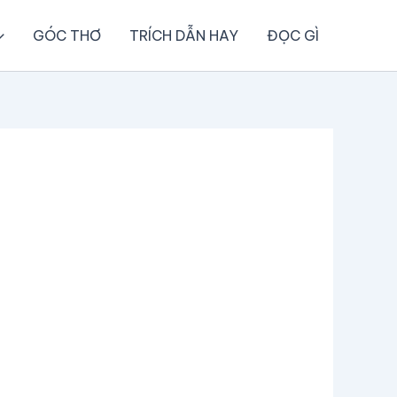
GÓC THƠ
TRÍCH DẪN HAY
ĐỌC GÌ