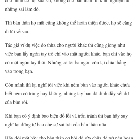
cho mình cơ hội sửa sai, không cho bản thân rút kinh nghiệm từ
những sai lầm đó.
Thì bản thân họ mãi cũng không thể hoàn thiện được, họ sẽ càng
đi lùi về sau.
Tác giả ví dụ việc đổ thừa cho người khác thì cũng giống như
việc bạn lấy ngón tay trỏ chỉ vào mặt người khác, bạn chỉ vào họ
có một ngón tay thôi. Nhưng có tới ba ngón còn lại chĩa thẳng
vào trong bạn.
Còn mình thì lại nghĩ tới việc khi ném bùn vào người khác chưa
biết ném có trúng hay không, nhưng tay bạn đã dính đầy vết dơ
của bùn rồi.
Khi bạn có ý định bao biện đổ lỗi và trốn tránh thì bạn hãy suy
nghĩ lại đừng tự bao che sự sai trái của bản thân nữa.
Hãy đối mặt hãy cho bản thân cơ hội để sửa chữa để trở nên hoàn