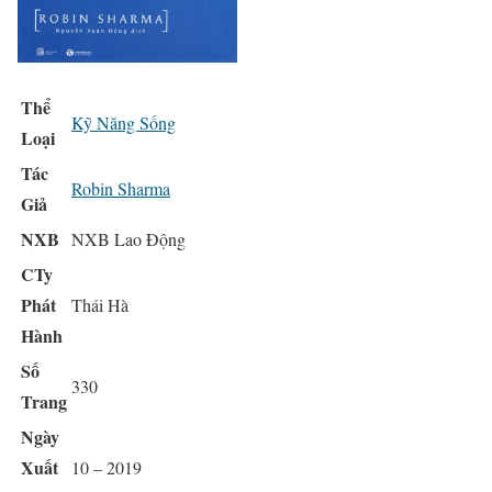
Thể
Kỹ Năng Sống
Loại
Tác
Robin Sharma
Giả
NXB
NXB Lao Động
CTy
Phát
Thái Hà
Hành
Số
330
Trang
Ngày
Xuất
10 – 2019