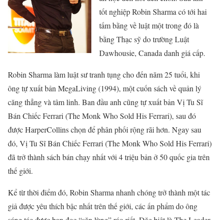
tốt nghiệp Robin Sharma có tới hai
tấm bằng về luật một trong đó là
bằng Thạc sỹ do trường Luật
Dawhousie, Canada danh giá cấp.
Robin Sharma làm luật sư tranh tụng cho đến năm 25 tuổi, khi
ông tự xuất bản MegaLiving (1994), một cuốn sách về quản lý
căng thẳng và tâm linh. Ban đầu anh cũng tự xuất bản Vị Tu Sĩ
Bán Chiếc Ferrari (The Monk Who Sold His Ferrari), sau đó
được HarperCollins chọn để phân phối rộng rãi hơn. Ngay sau
đó, Vị Tu Sĩ Bán Chiếc Ferrari (The Monk Who Sold His Ferrari)
đã trở thành sách bán chạy nhất với 4 triệu bản ở 50 quốc gia trên
thế giới.
Kể từ thời điểm đó, Robin Sharma nhanh chóng trở thành một tác
giả được yêu thích bậc nhất trên thế giới, các ấn phẩm do ông
sáng tác được bạn đọc “săn lùng” ráo riết. Đặc biệt là The Leader