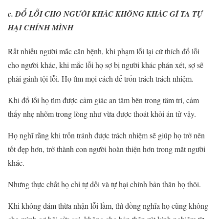
c. ĐỔ LỖI CHO NGƯỜI KHÁC KHÔNG KHÁC GÌ TA TỰ
HẠI CHÍNH MÌNH
Rất nhiều người mắc căn bệnh, khi phạm lỗi lại cứ thích đổ lỗi
cho người khác, khi mắc lỗi họ sợ bị người khác phán xét, sợ sẽ
phải gánh tội lỗi. Họ tìm mọi cách để trốn trách trách nhiệm.
Khi đổ lỗi họ tìm được cảm giác an tâm bên trong tâm trí, cảm
thấy nhẹ nhõm trong lòng như vừa được thoát khỏi án tử vậy.
Họ nghĩ rằng khi trốn tránh được trách nhiệm sẽ giúp họ trở nên
tốt đẹp hơn, trở thành con người hoàn thiện hơn trong mắt người
khác.
Nhưng thực chất họ chỉ tự dối và tự hại chính bản thân họ thôi.
Khi không dám thừa nhận lỗi lầm, thì đồng nghĩa họ cũng không