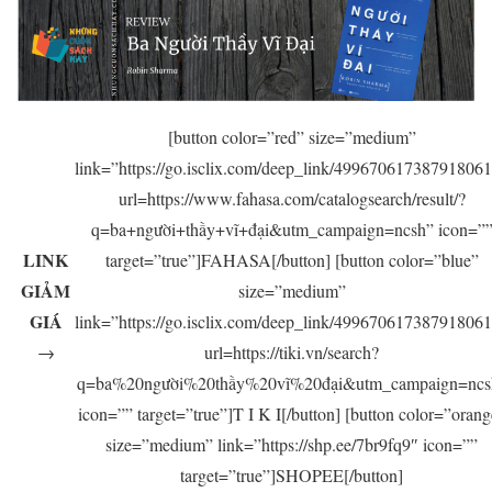
[button color=”red” size=”medium”
link=”https://go.isclix.com/deep_link/49967061738791806
url=https://www.fahasa.com/catalogsearch/result/?
q=ba+người+thầy+vĩ+đại&utm_campaign=ncsh” icon=”
LINK
target=”true”]FAHASA[/button] [button color=”blue”
GIẢM
size=”medium”
GIÁ
link=”https://go.isclix.com/deep_link/49967061738791806
→
url=https://tiki.vn/search?
q=ba%20người%20thầy%20vĩ%20đại&utm_campaign=ncs
icon=”” target=”true”]T I K I[/button] [button color=”orang
size=”medium” link=”https://shp.ee/7br9fq9″ icon=””
target=”true”]SHOPEE[/button]