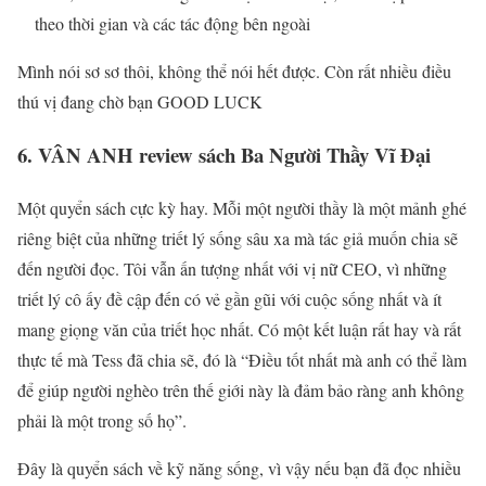
theo thời gian và các tác động bên ngoài
Mình nói sơ sơ thôi, không thể nói hết được. Còn rất nhiều điều
thú vị đang chờ bạn GOOD LUCK
6. VÂN ANH review sách Ba Người Thầy Vĩ Đại
Một quyển sách cực kỳ hay. Mỗi một người thầy là một mảnh ghé
riêng biệt của những triết lý sống sâu xa mà tác giả muốn chia sẽ
đến người đọc. Tôi vẫn ấn tượng nhất với vị nữ CEO, vì những
triết lý cô ấy đề cập đến có vẻ gần gũi với cuộc sống nhất và ít
mang giọng văn của triết học nhất. Có một kết luận rất hay và rất
thực tế mà Tess đã chia sẽ, đó là “Điều tốt nhất mà anh có thể làm
để giúp người nghèo trên thế giới này là đảm bảo ràng anh không
phải là một trong số họ”.
Đây là quyển sách về kỹ năng sống, vì vậy nếu bạn đã đọc nhiều