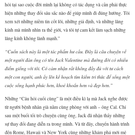
hỏi tại sao cuộc đời mình lại không có tác dụng và cần phải thực
hiện những thay đổi sâu sắc nào để giúp mình đi đúng hướng. Tôi
xem xét những niềm tin cốt lõi, những giả định, và những lăng
kính mà mình nhìn ra thế giới, và tôi tự cam kết làm sạch những
lăng kính không lành mạnh.”
“Cuốn sách này là một tác phẩm hư cấu. Đây là câu chuyện về
một người đàn ông có tên Jack Valentine mà đường đời có nhiều
điểm giống với tôi. Có cảm nhận rất không đầy đủ với tư cách
một con người, anh ấy lên kế hoạch tìm kiếm tri thức để sống một
cuộc sống hạnh phúc hơn, khoẻ khoắn hơn và đẹp hơn.”
Những “Câu hỏi cuối cùng” là một điều kì lạ mà Jack nghe được
từ người bệnh nhân già nằm cùng phòng với anh – ông Cal. Chỉ
sau một buổi tối trò chuyện cùng ông, Jack đã nhận thấy những
sự thay đổi đang diễn ra trong mình. Và từ đây, chuyến hành trình
đến Rome, Hawaii và New York cùng những khám phá mới mẻ