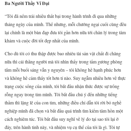
Ba Người Thầy Vĩ Đại
“Tôi đã nếm trải nhiều thất bại trong hành trình đi qua những
tháng ngày của mình. Thế nhưng, mỗi chướng ngại cuối cùng đều
lại chính là một bàn đạp đưa tôi gần hơn nữa tới chân lý trong tâm
khảm và cuộc đời tốt đẹp nhất của mình.
Cho dù tôi có thu thập được bao nhiêu tài sản vật chất đi chăng
nữa thì cái thằng người mà tôi nhìn thấy trong tấm gương phòng
tắm mỗi buổi sáng vẫn y nguyên – tôi không hề hạnh phúc hơn
và không hề cảm thấy tốt hơn tí nào. Suy ngẫm nhiều hơn về thực
trạng cuộc sống của mình, tôi bắt đầu nhận thức được sự trống
rỗng ngay trong tim mình. Tôi bắt đầu chú ý đến những tiếng
thầm thì lặng lẽ của con tim, những điều chỉ dẫn tôi rời bỏ nghề
nghiệp mình đã chọn và bắt đầu quá trình tìm kiếm tâm hồn một
cách nghiêm túc. Tôi bắt đầu suy nghĩ về lý do tại sao tôi lại ở
đây, trên hành tinh này, và nhiệm vụ cụ thể của tôi là gì. Tôi tự