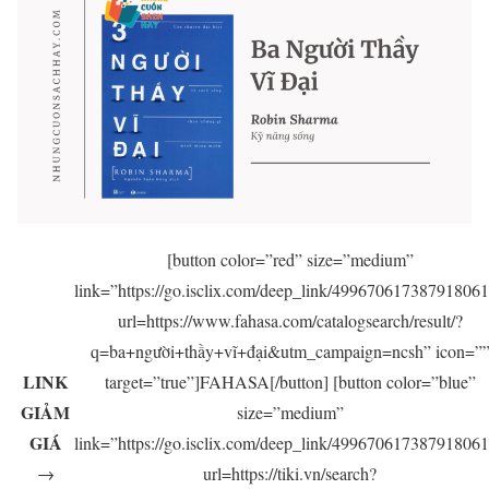
[button color=”red” size=”medium”
link=”https://go.isclix.com/deep_link/49967061738791806
url=https://www.fahasa.com/catalogsearch/result/?
q=ba+người+thầy+vĩ+đại&utm_campaign=ncsh” icon=”
LINK
target=”true”]FAHASA[/button] [button color=”blue”
GIẢM
size=”medium”
GIÁ
link=”https://go.isclix.com/deep_link/49967061738791806
→
url=https://tiki.vn/search?