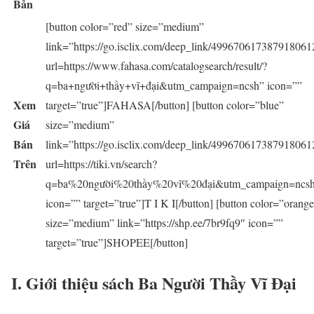
Bản
[button color=”red” size=”medium”
link=”https://go.isclix.com/deep_link/499670617387918061
url=https://www.fahasa.com/catalogsearch/result/?
q=ba+người+thầy+vĩ+đại&utm_campaign=ncsh” icon=””
Xem
target=”true”]FAHASA[/button] [button color=”blue”
Giá
size=”medium”
Bán
link=”https://go.isclix.com/deep_link/499670617387918061
Trên
url=https://tiki.vn/search?
q=ba%20người%20thầy%20vĩ%20đại&utm_campaign=ncs
icon=”” target=”true”]T I K I[/button] [button color=”orang
size=”medium” link=”https://shp.ee/7br9fq9″ icon=””
target=”true”]SHOPEE[/button]
I. Giới thiệu sách Ba Người Thầy Vĩ Đại