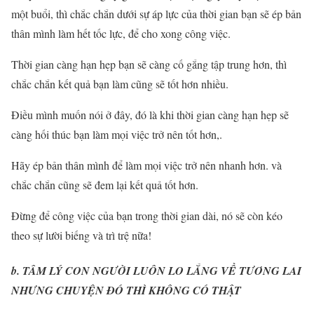
một buổi, thì chắc chắn dưới sự áp lực của thời gian bạn sẽ ép bản
thân mình làm hết tốc lực, để cho xong công việc.
Thời gian càng hạn hẹp bạn sẽ càng cố gắng tập trung hơn, thì
chắc chắn kết quả bạn làm cũng sẽ tốt hơn nhiều.
Điều mình muốn nói ở đây, đó là khi thời gian càng hạn hẹp sẽ
càng hối thúc bạn làm mọi việc trở nên tốt hơn,.
Hãy ép bản thân mình để làm mọi việc trở nên nhanh hơn. và
chắc chắn cũng sẽ đem lại kết quả tốt hơn.
Đừng để công việc của bạn trong thời gian dài, nó sẽ còn kéo
theo sự lười biếng và trì trệ nữa!
b. TÂM LÝ CON NGƯỜI LUÔN LO LẮNG VỀ TƯƠNG LAI
NHƯNG CHUYỆN ĐÓ THÌ KHÔNG CÓ THẬT