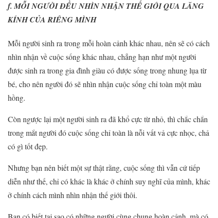
f. MỖI NGƯỜI ĐỀU NHÌN NHẬN THẾ GIỚI QUA LĂNG
KÍNH CỦA RIÊNG MÌNH
Mỗi người sinh ra trong mỗi hoàn cảnh khác nhau, nên sẽ có cách
nhìn nhận về cuộc sống khác nhau, chẳng hạn như một người
được sinh ra trong gia đình giàu có được sống trong nhung lụa từ
bé, cho nên người đó sẽ nhìn nhận cuộc sống chỉ toàn một màu
hồng.
Còn ngược lại một người sinh ra đã khổ cực từ nhỏ, thì chắc chắn
trong mắt người đó cuộc sống chỉ toàn là nỗi vất vả cực nhọc, chả
có gì tốt đẹp.
Nhưng bạn nên biết một sự thật rằng, cuộc sống thì vẫn cứ tiếp
diễn như thế, chỉ có khác là khác ở chính suy nghĩ của mình, khác
ở chính cách mình nhìn nhận thế giới thôi.
Bạn có biết tại sao có những người cùng chung hoàn cảnh, mà có