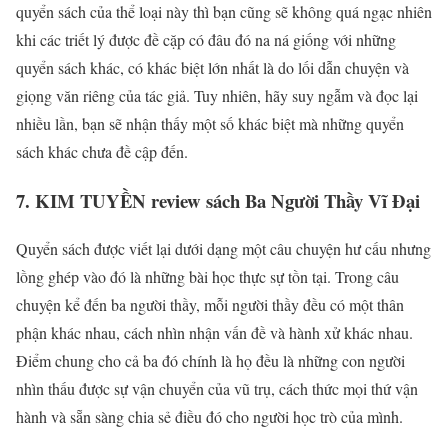
quyển sách của thể loại này thì bạn cũng sẽ không quá ngạc nhiên
khi các triết lý được đề cặp có đâu đó na ná giống với những
quyển sách khác, có khác biệt lớn nhất là do lối dẫn chuyện và
giọng văn riêng của tác giả. Tuy nhiên, hãy suy ngẫm và đọc lại
nhiều lần, bạn sẽ nhận thấy một số khác biệt mà những quyển
sách khác chưa đề cập đến.
7. KIM TUYỀN review sách Ba Người Thầy Vĩ Đại
Quyển sách được viết lại dưới dạng một câu chuyện hư cấu nhưng
lồng ghép vào đó là những bài học thực sự tồn tại. Trong câu
chuyện kể đến ba người thầy, mỗi người thầy đều có một thân
phận khác nhau, cách nhìn nhận vấn đề và hành xử khác nhau.
Điểm chung cho cả ba đó chính là họ đều là những con người
nhìn thấu được sự vận chuyển của vũ trụ, cách thức mọi thứ vận
hành và sẵn sàng chia sẻ điều đó cho người học trò của mình.