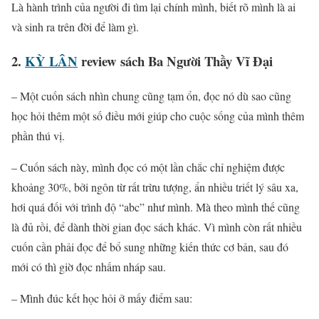
Là hành trình của người đi tìm lại chính mình, biết rõ mình là ai
và sinh ra trên đời để làm gì.
2.
KỲ LÂN
review sách Ba Người Thầy Vĩ Đại
– Một cuốn sách nhìn chung cũng tạm ổn, đọc nó dù sao cũng
học hỏi thêm một số điều mới giúp cho cuộc sống của mình thêm
phần thú vị.
– Cuốn sách này, mình đọc có một lần chắc chỉ nghiệm được
khoảng 30%, bởi ngôn từ rất trừu tượng, ẩn nhiều triết lý sâu xa,
hơi quá đối với trình độ “abc” như mình. Mà theo mình thế cũng
là đủ rồi, để dành thời gian đọc sách khác. Vì mình còn rất nhiều
cuốn cần phải đọc để bổ sung những kiến thức cơ bản, sau đó
mới có thì giờ đọc nhấm nháp sau.
– Mình đúc kết học hỏi ở mấy điểm sau: