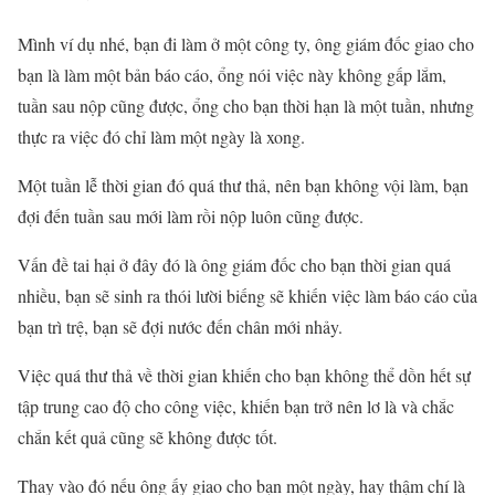
Mình ví dụ nhé, bạn đi làm ở một công ty, ông giám đốc giao cho
bạn là làm một bản báo cáo, ổng nói việc này không gấp lắm,
tuần sau nộp cũng được, ổng cho bạn thời hạn là một tuần, nhưng
thực ra việc đó chỉ làm một ngày là xong.
Một tuần lễ thời gian đó quá thư thả, nên bạn không vội làm, bạn
đợi đến tuần sau mới làm rồi nộp luôn cũng được.
Vấn đề tai hại ở đây đó là ông giám đốc cho bạn thời gian quá
nhiều, bạn sẽ sinh ra thói lười biếng sẽ khiến việc làm báo cáo của
bạn trì trệ, bạn sẽ đợi nước đến chân mới nhảy.
Việc quá thư thả về thời gian khiến cho bạn không thể dồn hết sự
tập trung cao độ cho công việc, khiến bạn trở nên lơ là và chắc
chắn kết quả cũng sẽ không được tốt.
Thay vào đó nếu ông ấy giao cho bạn một ngày, hay thậm chí là