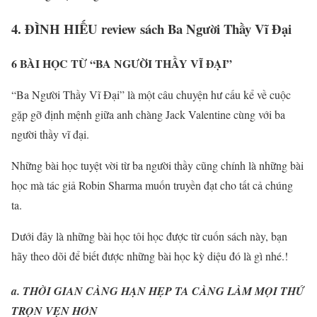
4. ĐÌNH HIẾU review sách Ba Người Thầy Vĩ Đại
6 BÀI HỌC TỪ “BA NGƯỜI THẦY VĨ ĐẠI”
“Ba Người Thầy Vĩ Đại” là một câu chuyện hư cấu kể về cuộc
gặp gỡ định mệnh giữa anh chàng Jack Valentine cùng với ba
người thầy vĩ đại.
Những bài học tuyệt vời từ ba người thầy cũng chính là những bài
học mà tác giả Robin Sharma muốn truyền đạt cho tất cả chúng
ta.
Dưới đây là những bài học tôi học được từ cuốn sách này, bạn
hãy theo dõi để biết được những bài học kỳ diệu đó là gì nhé.!
a. THỜI GIAN CÀNG HẠN HẸP TA CÀNG LÀM MỌI THỨ
TRỌN VẸN HƠN