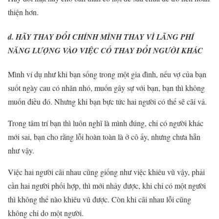
thiện hơn.
d. HÃY THAY ĐỔI CHÍNH MÌNH THAY VÌ LÃNG PHÍ
NĂNG LƯỢNG VÀO VIỆC CỐ THAY ĐỔI NGƯỜI KHÁC
Mình ví dụ như khi bạn sống trong một gia đình, nếu vợ của bạn
suốt ngày cau có nhăn nhó, muốn gây sự với bạn, bạn thì không
muốn điều đó. Nhưng khi bạn bực tức hai người có thể sẽ cãi vả.
Trong tâm trí bạn thì luôn nghĩ là mình đúng, chỉ có người khác
mới sai, bạn cho rằng lỗi hoàn toàn là ở cô ấy, nhưng chưa hẳn
như vậy.
Việc hai người cãi nhau cũng giống như việc khiêu vũ vậy, phải
cần hai người phối hợp, thì mới nhảy được, khi chỉ có một người
thì không thể nào khiêu vũ được. Còn khi cãi nhau lỗi cũng
không chỉ do một người.