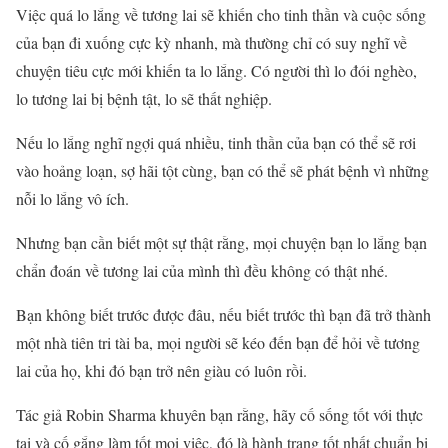
Việc quá lo lắng về tương lai sẽ khiến cho tinh thần và cuộc sống
của bạn đi xuống cực kỳ nhanh, mà thường chỉ có suy nghĩ về
chuyện tiêu cực mới khiến ta lo lắng. Có người thì lo đói nghèo,
lo tương lai bị bệnh tật, lo sẽ thất nghiệp.
Nếu lo lắng nghĩ ngợi quá nhiều, tinh thần của bạn có thể sẽ rơi
vào hoảng loạn, sợ hãi tột cùng, bạn có thể sẽ phát bệnh vì những
nỗi lo lắng vô ích.
Nhưng bạn cần biết một sự thật rằng, mọi chuyện bạn lo lắng bạn
chẩn đoán về tương lai của mình thì đều không có thật nhé.
Bạn không biết trước được đâu, nếu biết trước thì bạn đã trở thành
một nhà tiên tri tài ba, mọi người sẽ kéo đến bạn để hỏi về tương
lai của họ, khi đó bạn trở nên giàu có luôn rồi.
Tác giả Robin Sharma khuyên bạn rằng, hãy cố sống tốt với thực
tại và cố gắng làm tốt mọi việc, đó là hành trang tốt nhất chuẩn bị