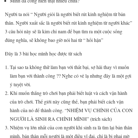
Mình đã cống hiến thật nhiều chưa?
Người ta nói “ Người giỏi là người biết rút kinh nghiệm từ bản
thân. Người xuất sắc là người biết rút kinh nghiệm từ người khác”
3 câu hỏi này sẽ là kim chỉ nam để bạn tìm ra một cuộc sống
đúng nghĩa, sẽ không bao giờ nói hai từ “ hối hận”
Đây là 3 bài học mình học được từ sách
Tại sao ta không thử làm bạn với thất bại, sợ hãi thay vì muốn
làm bạn với thành công ?? Nghe có vẻ lạ nhưng đây là một gợi
ý tuyệt vời.
Khi muốn thắng trò chơi bạn phải biết luật và cách vận hành
của trò chơi. Thế giới này cũng thế, bạn phải biết cách vận
hành của nó để thành công. “NHIỆM VỤ CHÍNH CỦA CON
NGƯỜI LÀ SINH RA CHÍNH MÌNH” (trích sách)
Nhiệm vụ lớn nhất của con người khi sinh ra là tìm lại bản thân
mình, bản thân mỗi người là một điều vĩ đại, chỉ là bị phai mờ