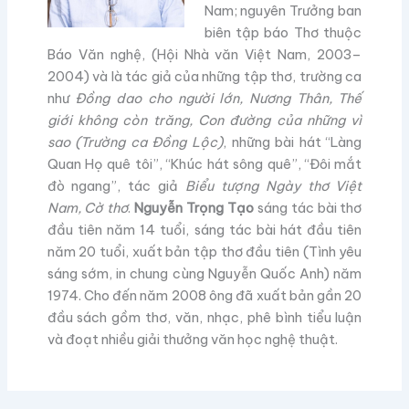
Nam; nguyên Trưởng ban
biên tập báo Thơ thuộc
Báo Văn nghệ, (Hội Nhà văn Việt Nam, 2003–
2004) và là tác giả của những tập thơ, trường ca
như
Đồng dao cho người lớn, Nương Thân, Thế
giới không còn trăng, Con đường của những vì
sao (Trường ca Đồng Lộc)
, những bài hát “Làng
Quan Họ quê tôi”, “Khúc hát sông quê”, “Đôi mắt
đò ngang”, tác giả
Biểu tượng Ngày thơ Việt
Nam, Cờ thơ
.
Nguyễn Trọng Tạo
sáng tác bài thơ
đầu tiên năm 14 tuổi, sáng tác bài hát đầu tiên
năm 20 tuổi, xuất bản tập thơ đầu tiên (Tình yêu
sáng sớm, in chung cùng Nguyễn Quốc Anh) năm
1974. Cho đến năm 2008 ông đã xuất bản gần 20
đầu sách gồm thơ, văn, nhạc, phê bình tiểu luận
và đoạt nhiều giải thưởng văn học nghệ thuật.