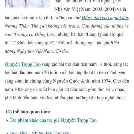
báo Thơ thuộc Báo Văn nghệ, (Hội
Nhà văn Việt Nam, 2003–2004) và là
tác giả của những tập thơ, trường ca như
Đồng dao cho người lớn
,
Nương Thân, Thế giới không còn trăng, Con đường của những vì
sao (Trường ca Đồng Lộc)
, những bài hát “Làng Quan Họ quê
tôi”, “Khúc hát sông quê”, “Đôi mắt đò ngang”, tác giả
Biểu
tượng Ngày thơ Việt Nam, Cờ thơ
.
Nguyễn Trọng Tạo
sáng tác bài thơ đầu tiên năm 14 tuổi, sáng tác
bài hát đầu tiên năm 20 tuổi, xuất bản tập thơ đầu tiên (Tình yêu
sáng sớm, in chung cùng Nguyễn Quốc Anh) năm 1974. Cho đến
năm 2008 ông đã xuất bản gần 20 đầu sách gồm thơ, văn, nhạc,
phê bình tiểu luận và đoạt nhiều giải thưởng văn học nghệ thuật.
Có thể bạn quan tâm:
>
Tác phẩm khác của tác giả Nguyễn Trọng Tạo
>
Góc Thơ – Những Bài Thơ Hay