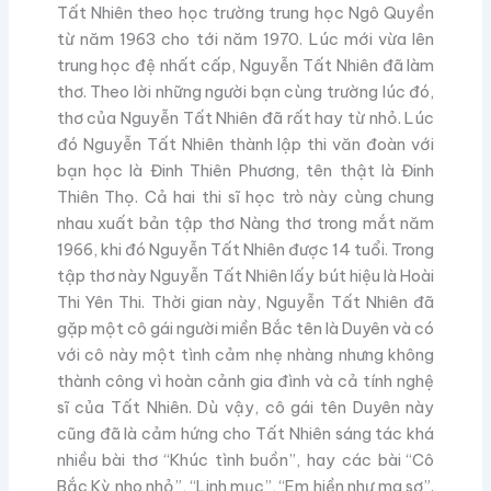
Tất Nhiên theo học trường trung học Ngô Quyền
từ năm 1963 cho tới năm 1970. Lúc mới vừa lên
trung học đệ nhất cấp, Nguyễn Tất Nhiên đã làm
thơ. Theo lời những người bạn cùng trường lúc đó,
thơ của Nguyễn Tất Nhiên đã rất hay từ nhỏ. Lúc
đó Nguyễn Tất Nhiên thành lập thi văn đoàn với
bạn học là Đinh Thiên Phương, tên thật là Đinh
Thiên Thọ. Cả hai thi sĩ học trò này cùng chung
nhau xuất bản tập thơ Nàng thơ trong mắt năm
1966, khi đó Nguyễn Tất Nhiên được 14 tuổi. Trong
tập thơ này Nguyễn Tất Nhiên lấy bút hiệu là Hoài
Thi Yên Thi. Thời gian này, Nguyễn Tất Nhiên đã
gặp một cô gái người miền Bắc tên là Duyên và có
với cô này một tình cảm nhẹ nhàng nhưng không
thành công vì hoàn cảnh gia đình và cả tính nghệ
sĩ của Tất Nhiên. Dù vậy, cô gái tên Duyên này
cũng đã là cảm hứng cho Tất Nhiên sáng tác khá
nhiều bài thơ “Khúc tình buồn”, hay các bài “Cô
Bắc Kỳ nho nhỏ”, “Linh mục”, “Em hiền như ma sơ”.