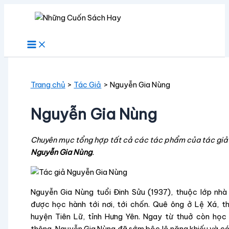
Nhảy
tới
nội
dung
Trang chủ
Tác Giả
Nguyễn Gia Nùng
Nguyễn Gia Nùng
Chuyên mục tổng hợp tất cả các tác phẩm của tác giả
Nguyễn Gia Nùng
.
Nguyễn Gia Nùng tuổi Đinh Sửu (1937), thuộc lớp nhà
được học hành tới nơi, tới chốn. Quê ông ở Lệ Xá, t
huyện Tiên Lữ, tỉnh Hưng Yên. Ngay từ thuở còn học
thông, Nguyễn Gia Nùng đã sớm bộc lộ năng khiếu và có