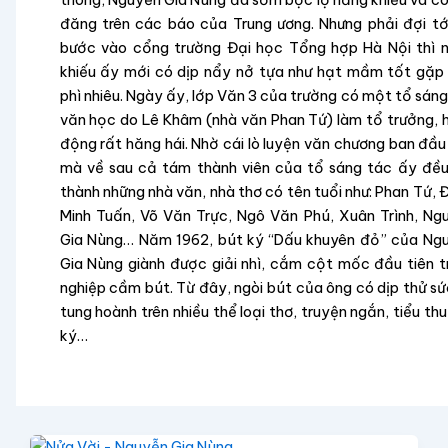
đăng trên các báo của Trung ương. Nhưng phải đợi tới
bước vào cổng trường Đại học Tổng hợp Hà Nội thì 
khiếu ấy mới có dịp nẩy nở tựa như hạt mầm tốt gặp
phì nhiêu. Ngày ấy, lớp Văn 3 của trường có một tổ sáng
văn học do Lê Khâm (nhà văn Phan Tứ) làm tổ trưởng, 
động rất hăng hái. Nhờ cái lò luyện văn chương ban đầu
mà về sau cả tám thành viên của tổ sáng tác ấy đều
thành những nhà văn, nhà thơ có tên tuổi như: Phan Tứ, 
Minh Tuấn, Võ Văn Trực, Ngô Văn Phú, Xuân Trình, Ng
Gia Nùng… Năm 1962, bút ký “Dấu khuyên đỏ” của Ng
Gia Nùng giành được giải nhì, cắm cột mốc đầu tiên t
nghiệp cầm bút. Từ đây, ngòi bút của ông có dịp thử sứ
tung hoành trên nhiều thể loại thơ, truyện ngắn, tiểu th
ký…