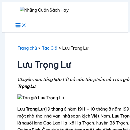
Nhảy
tới
nội
dung
Trang chủ
Tác Giả
Lưu Trọng Lư
Lưu Trọng Lư
Chuyên mục tổng hợp tất cả các tác phẩm của tác gi
Trọng Lư
.
Lưu Trọng Lư
(19 tháng 6 năm 1911 – 10 tháng 8 năm 1991
một nhà thơ, nhà văn, nhà soạn kịch Việt Nam.
Lưu Trọn
là người làng Cao Lao Hạ, xã Hạ Trạch, huyện Bố Trạch, 
Quảng Bình. Ông sinh trưởng trong một gia đình quan lại