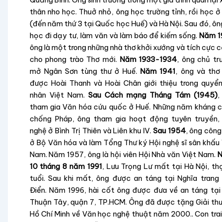
thân nho học. Thuở nhỏ, ông học trường tỉnh, rồi học ở
(đến năm thứ 3 tại Quốc học Huế) và Hà Nội. Sau đó, ôn
học đi dạy tư, làm văn và làm báo để kiếm sống.
Năm 1
ông là một trong những nhà thơ khởi xướng và tích cực c
cho phong trào Thơ mới.
Năm 1933-1934
, ông chủ tr
mở Ngân Sơn tùng thư ở Huế.
Năm 1941
, ông và thơ
được Hoài Thanh và Hoài Chân giới thiệu trong quyển
nhân Việt Nam.
Sau Cách mạng Tháng Tám (1945)
,
tham gia Văn hóa cứu quốc ở Huế. Những năm kháng c
chống Pháp, ông tham gia hoạt động tuyên truyền,
nghệ ở Bình Trị Thiên và Liên khu IV.
Sau 1954
, ông công
ở Bộ Văn hóa và làm Tổng Thư ký Hội nghệ sĩ sân khấu 
Nam. Năm 1957, ông là hội viên Hội Nhà văn Việt Nam.
10 tháng 8 năm 1991
, Lưu Trọng Lư mất tại Hà Nội, th
tuổi. Sau khi mất, ông được an táng tại Nghĩa trang
Điển. Năm 1996, hài cốt ông được đưa về an táng tại
Thuận Tây, quận 7, TP.HCM. Ông đã được tặng Giải th
Hồ Chí Minh về Văn học nghệ thuật năm 2000.. Con trai