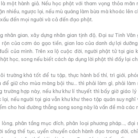
 là một hành giả. Nếu học phật với tham vọng thỏa mãn 
 luận nhiều, ngược lại, nếu mù quáng làm bừa mà khoác lên 
xấu đến mọi người và cả đến đạo phật.
 nhân gian, xây dựng nhân gian tịnh độ, Đại sư Tinh Vân g
 rộn của cơm áo gạo tiền, gian lao của danh dự lợi dưỡng
ổi của mình. Trên xa lộ cuộc đời, người phật tử tại gia 
phật học, song nếu biết cách áp dụng lời phật thì đấy lại c
i trường khá tốt để tu tập, thực hành bố thí, trì giới, p
để giữ cho mùa màng bội thu… thì phải làm gì, phải làm 
 trường hợp này, nếu khư khư lí thuyết thì bấy giờ giáo l
lại, nếu người tại gia vẫn khư khư theo tập quán suy nghĩ 
iểm cho hai đường thẳng song song này là vấn đề mà các 
òng, phân tầng mục đích, phân loại phương pháp…, đại sư 
i sống thế tục, uyển chuyển cách hành đạo trong đời, chỉ