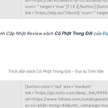
url=https://tiki.vn/search?q=có%20phật
icon=”” target=”true”]T I K I[/button] [bu
link=”https://shp.ee/7nbcn3j” icon=”” tar
rình Cập Nhật Review sách
Có Phật Trong Đời
của
Đạ
[button color=”red” size=”medium”
link=”https://go.isclix.com/deep_link/49
url=https://www.fahasa.com/catalogsearch
q=có+phật+trong+đời&utm_campaign=ncsh