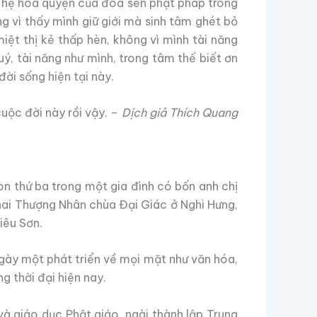
an hệ hòa quyện của đóa sen phật pháp trong
ng vì thấy mình giữ giới mà sinh tâm ghét bỏ
iệt thị kẻ thấp hèn, không vì mình tài năng
ý, tài năng như mình, trong tâm thế biết ơn
ời sống hiện tại này.
uộc đời này rồi vậy. –
Dịch giả Thích Quang
con thứ ba trong một gia đình có bốn anh chị
Khai Thượng Nhân chùa Đại Giác ở Nghi Hưng,
iêu Sơn.
gày một phát triển về mọi mặt như văn hóa,
g thời đại hiện nay.
à giáo dục Phật giáo, ngài thành lập Trung