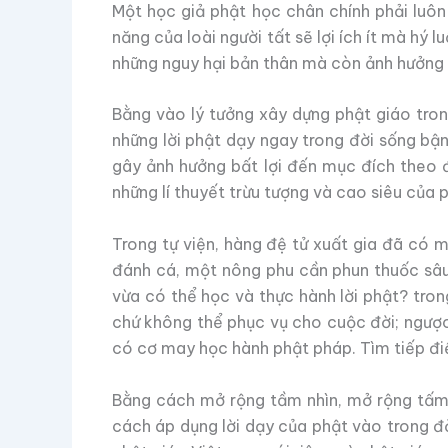
Một học giả phật học chân chính phải luôn
năng của loài người tất sẽ lợi ích ít mà hý
những nguy hại bản thân mà còn ảnh hưởng 
Bằng vào lý tưởng xây dựng phật giáo trong
những lời phật dạy ngay trong đời sống bận
gây ảnh hưởng bất lợi đến mục đích theo đu
những lí thuyết trừu tượng và cao siêu của 
Trong tự viện, hàng đệ tử xuất gia đã có mô
đánh cá, một nông phu cần phun thuốc sâu 
vừa có thể học và thực hành lời phật? trong
chứ không thể phục vụ cho cuộc đời; ngược 
có cơ may học hành phật pháp. Tìm tiếp đ
Bằng cách mở rộng tầm nhìn, mở rộng tấm l
cách áp dụng lời dạy của phật vào trong đờ