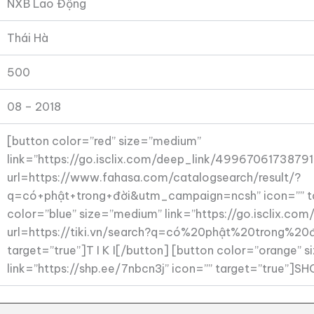
NXB Lao Động
Thái Hà
500
08 – 2018
[button color=”red” size=”medium”
link=”https://go.isclix.com/deep_link/4996706173879
url=https://www.fahasa.com/catalogsearch/result/?
q=có+phật+trong+đời&utm_campaign=ncsh” icon=”” ta
color=”blue” size=”medium” link=”https://go.isclix.
url=https://tiki.vn/search?q=có%20phật%20trong%20
target=”true”]T I K I[/button] [button color=”orange” 
link=”https://shp.ee/7nbcn3j” icon=”” target=”true”]S