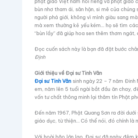
phật giáo Việt nam nói riêng và phật giáo 
bùn nhơ tham ái, sân hận, si mê của chúng s
người phá giới, không vì mình giàu sang mà
mà xem thường kẻ yếu kém… họ sẽ tìm cách g
“bùn lầy” đã giúp hoa sen thêm thơm ngát, 
Đọc cuốn sách này là bạn đã đặt bước chân 
Định
Giới thiệu về Đại sư Tinh Vân
Đại sư Tinh Vân
sinh ngày 22 – 7 năm Đinh 
em, năm lên 5 tuổi ngài bắt đầu ăn chay, đ
vốn tư chất thông minh lại thâm tín Phật p
Đến năm 1967, Phật Quang Sơn ra đời dưới 
giáo dục, từ thiện… Có thể nói, đó chính là
Với hoài bão lớn lao, Đại sư đã ngày đêm 