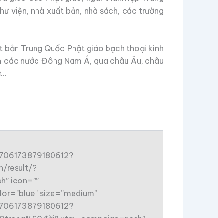
hư viện, nhà xuất bản, nhà sách, các trường
t bản Trung Quốc Phật giáo bạch thoại kinh
đến các nước Đông Nam Á, qua châu Âu, châu
ự…
96706173879180612?
/result/?
” icon=””
lor=”blue” size=”medium”
96706173879180612?