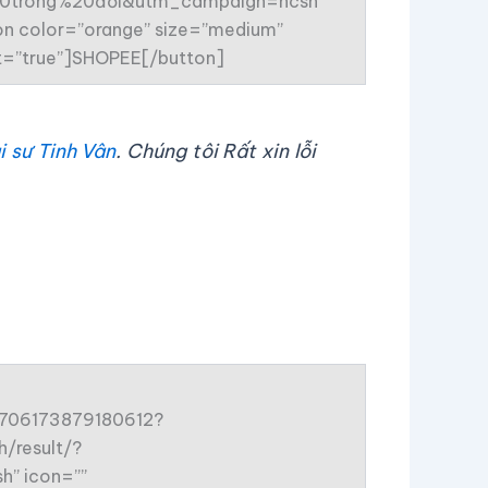
%20trong%20đời&utm_campaign=ncsh”
tton color=”orange” size=”medium”
get=”true”]SHOPEE[/button]
i sư Tinh Vân
. Chúng tôi Rất xin lỗi
96706173879180612?
/result/?
” icon=””