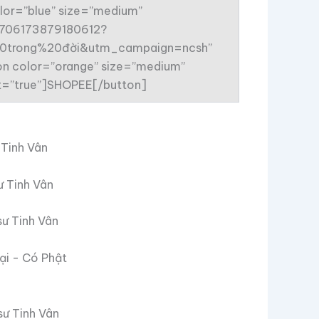
lor=”blue” size=”medium”
96706173879180612?
%20trong%20đời&utm_campaign=ncsh”
tton color=”orange” size=”medium”
get=”true”]SHOPEE[/button]