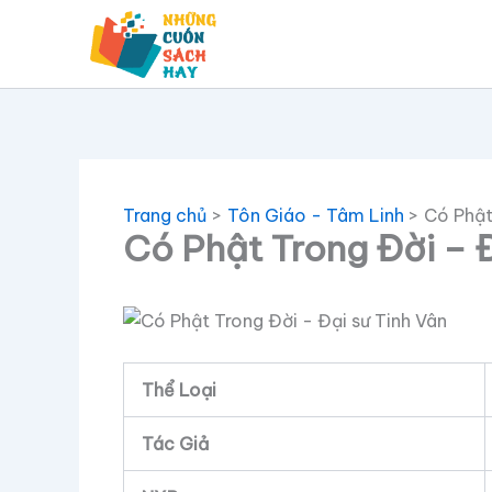
Nhảy
tới
nội
dung
Trang chủ
Tôn Giáo - Tâm Linh
Có Phật
Có Phật Trong Đời – Đ
Thể Loại
Tác Giả