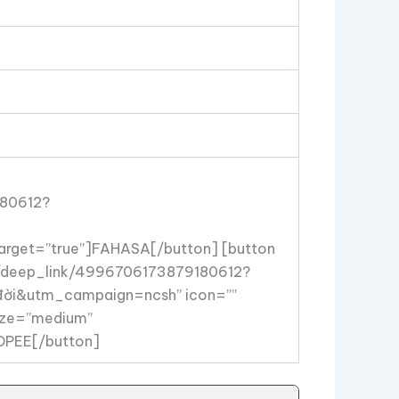
180612?
rget=”true”]FAHASA[/button] [button
com/deep_link/4996706173879180612?
đời&utm_campaign=ncsh” icon=””
size=”medium”
HOPEE[/button]