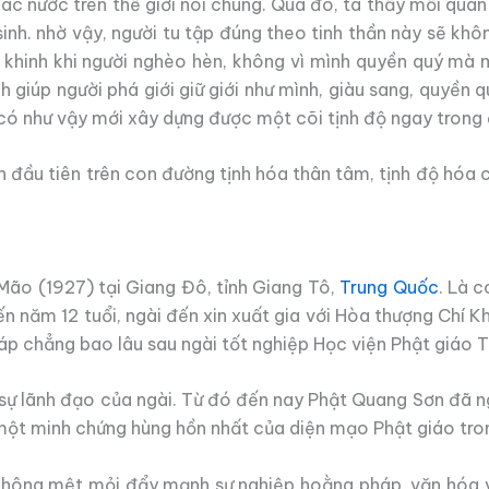
các nước trên thế giới nói chung. Qua đó, ta thấy mối qu
inh. nhờ vậy, người tu tập đúng theo tinh thần này sẽ khô
 khinh khi người nghèo hèn, không vì mình quyền quý mà m
iúp người phá giới giữ giới như mình, giàu sang, quyền qu
có như vậy mới xây dựng được một cõi tịnh độ ngay trong đ
đầu tiên trên con đường tịnh hóa thân tâm, tịnh độ hóa c
Mão (1927) tại Giang Đô, tỉnh Giang Tô,
Trung Quốc
. Là 
ến năm 12 tuổi, ngài đến xin xuất gia với Hòa thượng Chí 
háp chẳng bao lâu sau ngài tốt nghiệp Học viện Phật giáo T
sự lãnh đạo của ngài. Từ đó đến nay Phật Quang Sơn đã n
 một minh chứng hùng hồn nhất của diện mạo Phật giáo tron
không mệt mỏi đẩy mạnh sự nghiệp hoằng pháp, văn hóa v