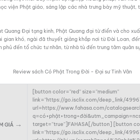
c viện Phật giáo, sáng lập các nhà trưng bày mỹ thuật, t
t Quang Đại tạng kinh, Phật Quang đại từ điển và cho xuấ
ại gian khó, ngài đã thuyết giảng khắp nơi từ Đài Loan, 
h phủ đến tổ chức tư nhân, từ nhà tù đến trung tâm quân s
[button color=”red” size=”medium”
link=”https://go.isclix.com/deep_link/49
url=https://www.fahasa.com/catalogsearch
q=có+phật+trong+đời&utm_campaign=ncsh
→
target=”true”]FAHASA[/button] [button co
ẢM GIÁ
link=”https://go.isclix.com/deep_link/49