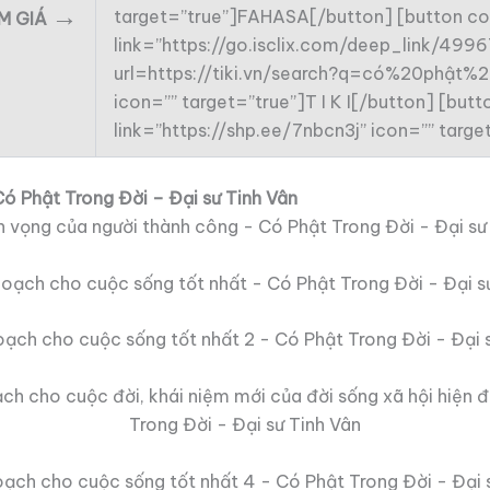
→
target=”true”]FAHASA[/button] [button co
ẢM GIÁ
link=”https://go.isclix.com/deep_link/49
url=https://tiki.vn/search?q=có%20phật
icon=”” target=”true”]T I K I[/button] [bu
link=”https://shp.ee/7nbcn3j” icon=”” tar
ó Phật Trong Đời – Đại sư Tinh Vân