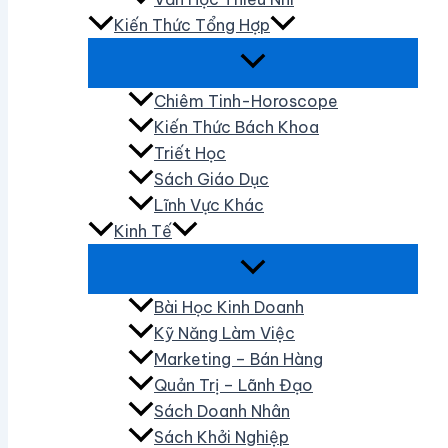
Kiến Thức Tổng Hợp
Chiêm Tinh-Horoscope
Kiến Thức Bách Khoa
Triết Học
Sách Giáo Dục
Lĩnh Vực Khác
Kinh Tế
Bài Học Kinh Doanh
Kỹ Năng Làm Việc
Marketing – Bán Hàng
Quản Trị – Lãnh Đạo
Sách Doanh Nhân
Sách Khởi Nghiệp