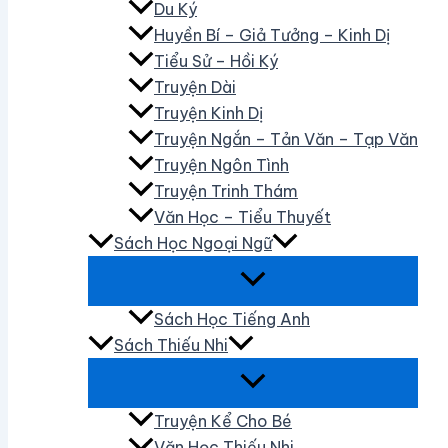
Du Ký
Huyền Bí – Giả Tưởng – Kinh Dị
Tiểu Sử – Hồi Ký
Truyện Dài
Truyện Kinh Dị
Truyện Ngắn – Tản Văn – Tạp Văn
Truyện Ngôn Tình
Truyện Trinh Thám
Văn Học – Tiểu Thuyết
Sách Học Ngoại Ngữ
Sách Học Tiếng Anh
Sách Thiếu Nhi
Truyện Kể Cho Bé
Văn Học Thiếu Nhi