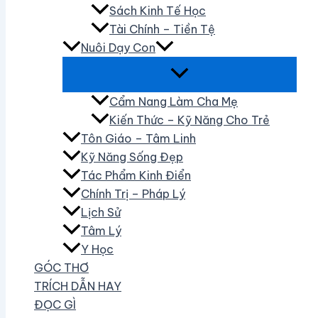
Sách Kinh Tế Học
Tài Chính – Tiền Tệ
Nuôi Dạy Con
Cẩm Nang Làm Cha Mẹ
Kiến Thức – Kỹ Năng Cho Trẻ
Tôn Giáo – Tâm Linh
Kỹ Năng Sống Đẹp
Tác Phẩm Kinh Điển
Chính Trị – Pháp Lý
Lịch Sử
Tâm Lý
Y Học
GÓC THƠ
TRÍCH DẪN HAY
ĐỌC GÌ