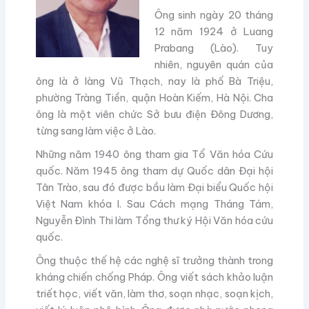
Ông sinh ngày 20 tháng
12 năm 1924 ở Luang
Prabang (Lào). Tuy
nhiên, nguyên quán của
ông là ở làng Vũ Thạch, nay là phố Bà Triệu,
phường Tràng Tiền, quận Hoàn Kiếm, Hà Nội. Cha
ông là một viên chức Sở bưu điện Đông Dương,
từng sang làm việc ở Lào.
Những năm 1940 ông tham gia Tổ Văn hóa Cứu
quốc. Năm 1945 ông tham dự Quốc dân Đại hội
Tân Trào, sau đó được bầu làm Đại biểu Quốc hội
Việt Nam khóa I. Sau Cách mạng Tháng Tám,
Nguyễn Đình Thi làm Tổng thư ký Hội Văn hóa cứu
quốc.
Ông thuộc thế hệ các nghệ sĩ trưởng thành trong
kháng chiến chống Pháp. Ông viết sách khảo luận
triết học, viết văn, làm thơ, soạn nhạc, soạn kịch,