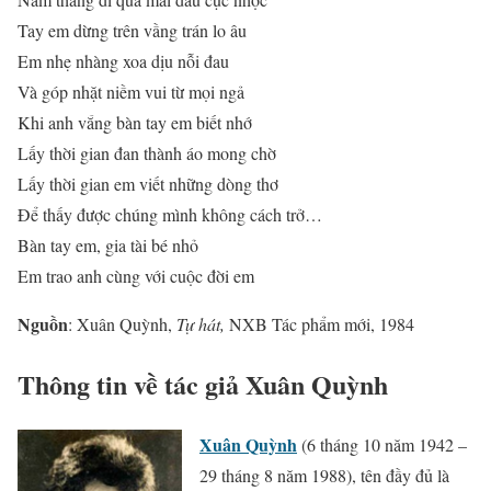
Tay em dừng trên vầng trán lo âu
Em nhẹ nhàng xoa dịu nỗi đau
Và góp nhặt niềm vui từ mọi ngả
Khi anh vắng bàn tay em biết nhớ
Lấy thời gian đan thành áo mong chờ
Lấy thời gian em viết những dòng thơ
Để thấy được chúng mình không cách trở…
Bàn tay em, gia tài bé nhỏ
Em trao anh cùng với cuộc đời em
Nguồn
: Xuân Quỳnh,
Tự hát,
NXB Tác phẩm mới, 1984
Thông tin về tác giả Xuân Quỳnh
Xuân Quỳnh
(6 tháng 10 năm 1942 –
29 tháng 8 năm 1988), tên đầy đủ là