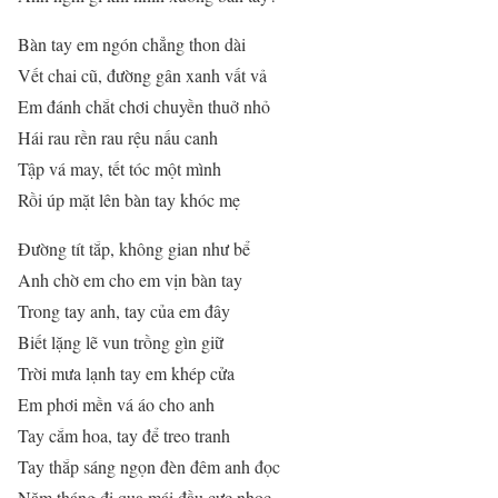
Bàn tay em ngón chẳng thon dài
Vết chai cũ, đường gân xanh vất vả
Em đánh chắt chơi chuyền thuở nhỏ
Hái rau rền rau rệu nấu canh
Tập vá may, tết tóc một mình
Rồi úp mặt lên bàn tay khóc mẹ
Đường tít tắp, không gian như bể
Anh chờ em cho em vịn bàn tay
Trong tay anh, tay của em đây
Biết lặng lẽ vun trồng gìn giữ
Trời mưa lạnh tay em khép cửa
Em phơi mền vá áo cho anh
Tay cắm hoa, tay để treo tranh
Tay thắp sáng ngọn đèn đêm anh đọc
Năm tháng đi qua mái đầu cực nhọc