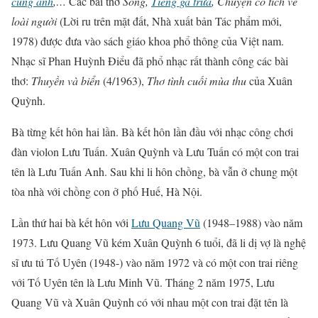
cùng anh
,…
Các bài thơ
Sóng,
Tiếng gà trưa
, Chuyện cổ tích về
loài người
(Lời ru trên mặt đất, Nhà xuất bản Tác phẩm mới,
1978) được đưa vào sách giáo khoa phổ thông của Việt nam.
Nhạc sĩ Phan Huỳnh Điểu đã phổ nhạc rất thành công các bài
thơ:
Thuyền và biển
(4/1963),
Thơ tình cuối mùa thu
của Xuân
Quỳnh.
Bà từng kết hôn hai lần. Bà kết hôn lần đầu với nhạc công chơi
đàn violon Lưu Tuấn. Xuân Quỳnh và Lưu Tuấn có một con trai
tên là Lưu Tuấn Anh. Sau khi li hôn chồng, bà vẫn ở chung một
tòa nhà với chồng con ở phố Huế, Hà Nội.
Lần thứ hai bà kết hôn với
Lưu Quang Vũ
(1948–1988) vào năm
1973. Lưu Quang Vũ kém Xuân Quỳnh 6 tuổi, đã li dị vợ là nghệ
sĩ ưu tú Tố Uyên (1948-) vào năm 1972 và có một con trai riêng
với Tố Uyên tên là Lưu Minh Vũ. Tháng 2 năm 1975, Lưu
Quang Vũ và Xuân Quỳnh có với nhau một con trai đặt tên là