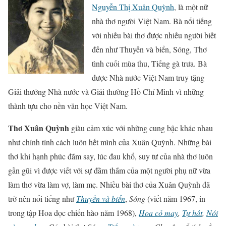
Nguyễn Thị Xuân Quỳnh
, là một nữ
nhà thơ người Việt Nam. Bà nổi tiếng
với nhiều bài thơ được nhiều người biết
đến như Thuyền và biển, Sóng, Thơ
tình cuối mùa thu, Tiếng gà trưa. Bà
được Nhà nước Việt Nam truy tặng
Giải thưởng Nhà nước và Giải thưởng Hồ Chí Minh vì những
thành tựu cho nền văn học Việt Nam.
Thơ Xuân Quỳnh
giàu cảm xúc với những cung bậc khác nhau
như chính tính cách luôn hết mình của Xuân Quỳnh. Những bài
thơ khi hạnh phúc đắm say, lúc đau khổ, suy tư của nhà thơ luôn
gần gũi vì được viết với sự đằm thắm của một người phụ nữ vừa
làm thơ vừa làm vợ, làm mẹ. Nhiều bài thơ của Xuân Quỳnh đã
trở nên nổi tiếng như
Thuyền và biển
,
Sóng
(viết năm 1967, in
trong tập Hoa dọc chiến hào năm 1968),
Hoa cỏ may
,
Tự hát
,
Nói