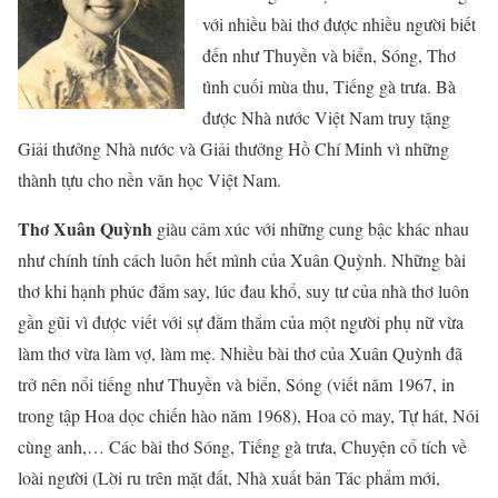
với nhiều bài thơ được nhiều người biết
đến như Thuyền và biển, Sóng, Thơ
tình cuối mùa thu, Tiếng gà trưa. Bà
được Nhà nước Việt Nam truy tặng
Giải thưởng Nhà nước và Giải thưởng Hồ Chí Minh vì những
thành tựu cho nền văn học Việt Nam.
Thơ Xuân Quỳnh
giàu cảm xúc với những cung bậc khác nhau
như chính tính cách luôn hết mình của Xuân Quỳnh. Những bài
thơ khi hạnh phúc đắm say, lúc đau khổ, suy tư của nhà thơ luôn
gần gũi vì được viết với sự đằm thắm của một người phụ nữ vừa
làm thơ vừa làm vợ, làm mẹ. Nhiều bài thơ của Xuân Quỳnh đã
trở nên nổi tiếng như Thuyền và biển, Sóng (viết năm 1967, in
trong tập Hoa dọc chiến hào năm 1968), Hoa cỏ may, Tự hát, Nói
cùng anh,… Các bài thơ Sóng, Tiếng gà trưa, Chuyện cổ tích về
loài người (Lời ru trên mặt đất, Nhà xuất bản Tác phẩm mới,