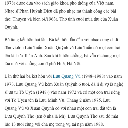
1978) được đưa vào sách giáo khoa phổ thông của Việt nam.
Nhạc sĩ Phan Huỳnh Điểu đã phổ nhạc rất thành công các bài
thơ: Thuyền và biển (4/1963), Thơ tình cuối mùa thu của Xuân
Quỳnh.
Bà từng kết hôn hai lần. Bà kết hôn lần đầu với nhạc công chơi
đàn violon Lưu Tuấn. Xuân Quỳnh và Lưu Tuấn có một con trai
tên là Lưu Tuấn Anh. Sau khi li hôn chồng, bà vẫn ở chung một
tòa nhà với chồng con ở phố Huế, Hà Nội.
Lần thứ hai bà kết hôn với
Lưu Quang Vũ
(1948–1988) vào năm
1973. Lưu Quang Vũ kém Xuân Quỳnh 6 tuổi, đã li dị vợ là nghệ
sĩ ưu tú Tố Uyên (1948-) vào năm 1972 và có một con trai riêng
với Tố Uyên tên là Lưu Minh Vũ. Tháng 2 năm 1975, Lưu
Quang Vũ và Xuân Quỳnh có với nhau một con trai đặt tên là
Lưu Quỳnh Thơ (tên ở nhà là Mí). Lưu Quỳnh Thơ sau đó mất
lúc 13 tuổi cùng với cha mẹ trong vụ tai nạn năm 1988.