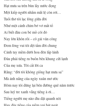
Hạt mưa sa trên bùn lầy nước đọng
Một kiếp người nhắm mắt lệ còn rơi…
Tuổi thơ tôi lạc lõng giữa đời
Như một cánh chim bơ vơ mất tổ
Ai biết đâu con bé mồ côi đó
Nay lớn khôn rồi – cô gái văn công
Đem lòng vui tôi dệt tấm đời chung
Cánh tay mềm dưới hoa đèn lấp lánh
Đâu phải tiếng ru buồn bên khung cửi lạnh
Của mẹ xưa. Tôi cất lời ca
Rằng: “đời tôi không giống hạt mưa sa”
Mà ánh nắng của ngày xuân mơ ước
Hôm nay tôi dừng lại bên đường quê năm trước
Sau luỹ tre xanh vẳng tiếng à ơi…
Tiếng người mẹ nào dìu dặt quanh nôi
Hay đây tiếng của niềm vui bát ngát