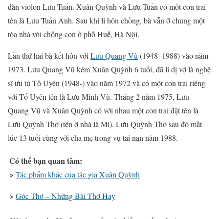
đàn violon Lưu Tuấn. Xuân Quỳnh và Lưu Tuấn có một con trai
tên là Lưu Tuấn Anh. Sau khi li hôn chồng, bà vẫn ở chung một
tòa nhà với chồng con ở phố Huế, Hà Nội.
Lần thứ hai bà kết hôn với
Lưu Quang Vũ
(1948–1988) vào năm
1973. Lưu Quang Vũ kém Xuân Quỳnh 6 tuổi, đã li dị vợ là nghệ
sĩ ưu tú Tố Uyên (1948-) vào năm 1972 và có một con trai riêng
với Tố Uyên tên là Lưu Minh Vũ. Tháng 2 năm 1975, Lưu
Quang Vũ và Xuân Quỳnh có với nhau một con trai đặt tên là
Lưu Quỳnh Thơ (tên ở nhà là Mí). Lưu Quỳnh Thơ sau đó mất
lúc 13 tuổi cùng với cha mẹ trong vụ tai nạn năm 1988.
Có thể bạn quan tâm:
>
Tác phẩm khác của tác giả Xuân Quỳnh
>
Góc Thơ – Những Bài Thơ Hay