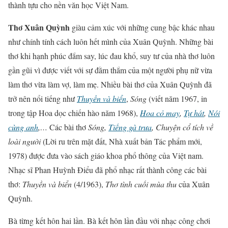
thành tựu cho nền văn học Việt Nam.
Thơ Xuân Quỳnh
giàu cảm xúc với những cung bậc khác nhau
như chính tính cách luôn hết mình của Xuân Quỳnh. Những bài
thơ khi hạnh phúc đắm say, lúc đau khổ, suy tư của nhà thơ luôn
gần gũi vì được viết với sự đằm thắm của một người phụ nữ vừa
làm thơ vừa làm vợ, làm mẹ. Nhiều bài thơ của Xuân Quỳnh đã
trở nên nổi tiếng như
Thuyền và biển
,
Sóng
(viết năm 1967, in
trong tập Hoa dọc chiến hào năm 1968),
Hoa cỏ may
,
Tự hát
,
Nói
cùng anh
,…
Các bài thơ
Sóng,
Tiếng gà trưa
, Chuyện cổ tích về
loài người
(Lời ru trên mặt đất, Nhà xuất bản Tác phẩm mới,
1978) được đưa vào sách giáo khoa phổ thông của Việt nam.
Nhạc sĩ Phan Huỳnh Điểu đã phổ nhạc rất thành công các bài
thơ:
Thuyền và biển
(4/1963),
Thơ tình cuối mùa thu
của Xuân
Quỳnh.
Bà từng kết hôn hai lần. Bà kết hôn lần đầu với nhạc công chơi