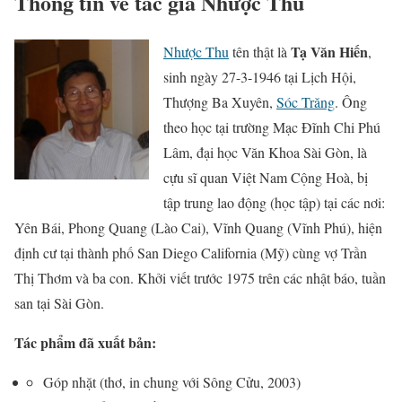
Thông tin về tác giả Nhược Thu
Tạ Văn Hiến
Nhược Thu
tên thật là
,
sinh ngày 27-3-1946 tại Lịch Hội,
Thượng Ba Xuyên,
Sóc Trăng
. Ông
theo học tại trường Mạc Ðĩnh Chi Phú
Lâm, đại học Văn Khoa Sài Gòn, là
cựu sĩ quan Việt Nam Cộng Hoà, bị
tập trung lao động (học tập) tại các nơi:
Yên Bái, Phong Quang (Lào Cai), Vĩnh Quang (Vĩnh Phú), hiện
định cư tại thành phố San Diego California (Mỹ) cùng vợ Trần
Thị Thơm và ba con. Khởi viết trước 1975 trên các nhật báo, tuần
san tại Sài Gòn.
Tác phẩm đã xuất bản:
Góp nhặt (thơ, in chung với Sông Cửu, 2003)