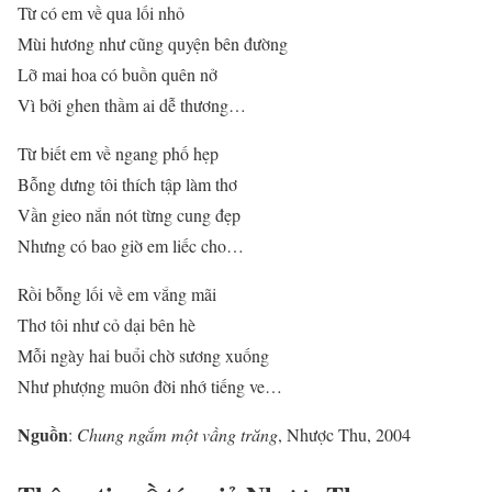
Từ có em về qua lối nhỏ
Mùi hương như cũng quyện bên đường
Lỡ mai hoa có buồn quên nở
Vì bởi ghen thầm ai dễ thương…
Từ biết em về ngang phố hẹp
Bỗng dưng tôi thích tập làm thơ
Vần gieo nắn nót từng cung đẹp
Nhưng có bao giờ em liếc cho…
Rồi bỗng lối về em vắng mãi
Thơ tôi như cỏ dại bên hè
Mỗi ngày hai buổi chờ sương xuống
Như phượng muôn đời nhớ tiếng ve…
Nguồn
:
Chung ngắm một vầng trăng
, Nhược Thu, 2004