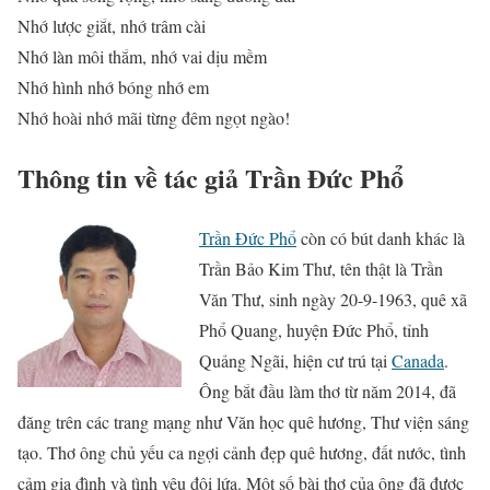
Nhớ lược giắt, nhớ trâm cài
Nhớ làn môi thắm, nhớ vai dịu mềm
Nhớ hình nhớ bóng nhớ em
Nhớ hoài nhớ mãi từng đêm ngọt ngào!
Thông tin về tác giả Trần Đức Phổ
Trần Đức Phổ
còn có bút danh khác là
Trần Bảo Kim Thư, tên thật là Trần
Văn Thư, sinh ngày 20-9-1963, quê xã
Phổ Quang, huyện Đức Phổ, tỉnh
Quảng Ngãi, hiện cư trú tại
Canada
.
Ông bắt đầu làm thơ từ năm 2014, đã
đăng trên các trang mạng như Văn học quê hương, Thư viện sáng
tạo. Thơ ông chủ yếu ca ngợi cảnh đẹp quê hương, đất nước, tình
cảm gia đình và tình yêu đôi lứa. Một số bài thơ của ông đã được