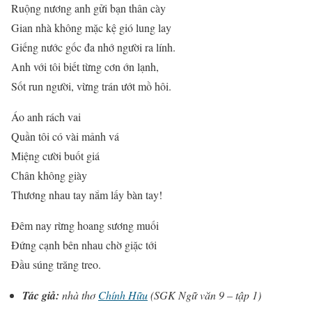
Ruộng nương anh gửi bạn thân cày
Gian nhà không mặc kệ gió lung lay
Giếng nước gốc đa nhớ người ra lính.
Anh với tôi biết từng cơn ớn lạnh,
Sốt run người, vừng trán ướt mồ hôi.
Áo anh rách vai
Quần tôi có vài mảnh vá
Miệng cười buốt giá
Chân không giày
Thương nhau tay nắm lấy bàn tay!
Đêm nay rừng hoang sương muối
Đứng cạnh bên nhau chờ giặc tới
Đầu súng trăng treo.
Tác giả:
nhà thơ
Chính Hữu
(SGK Ngữ văn 9 – tập 1)