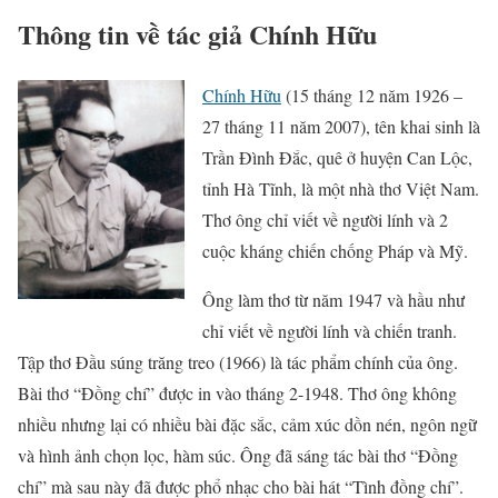
Thông tin về tác giả Chính Hữu
Chính Hữu
(15 tháng 12 năm 1926 –
27 tháng 11 năm 2007), tên khai sinh là
Trần Đình Đắc, quê ở huyện Can Lộc,
tỉnh Hà Tĩnh, là một nhà thơ Việt Nam.
Thơ ông chỉ viết về người lính và 2
cuộc kháng chiến chống Pháp và Mỹ.
Ông làm thơ từ năm 1947 và hầu như
chỉ viết về người lính và chiến tranh.
Tập thơ Đầu súng trăng treo (1966) là tác phẩm chính của ông.
Bài thơ “Đồng chí” được in vào tháng 2-1948. Thơ ông không
nhiều nhưng lại có nhiều bài đặc sắc, cảm xúc dồn nén, ngôn ngữ
và hình ảnh chọn lọc, hàm súc. Ông đã sáng tác bài thơ “Đồng
chí” mà sau này đã được phổ nhạc cho bài hát “Tình đồng chí”.