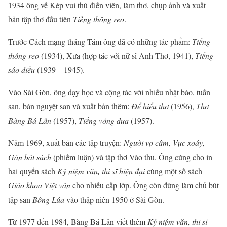
1934 ông về Kép vui thú điền viên, làm thơ, chụp ảnh và xuất
bản tập thơ đầu tiên
Tiếng thông reo
.
Trước Cách mạng tháng Tám ông đã có những tác phẩm:
Tiếng
thông reo
(1934), Xưa (hợp tác với nữ sĩ Anh Thơ, 1941),
Tiếng
sáo diều
(1939 – 1945).
Vào Sài Gòn, ông dạy học và cộng tác với nhiều nhật báo, tuần
san, bán nguyệt san và xuất bản thêm:
Để hiểu thơ
(1956),
Thơ
Bàng Bá Lân
(1957),
Tiếng võng đưa
(1957).
Năm 1969, xuất bản các tập truyện:
Người vợ câm, Vực xoáy,
Gàn bát sách
(phiếm luận) và tập thơ Vào thu. Ông cũng cho in
hai quyển sách
Kỷ niệm văn, thi sĩ hiện đại
cùng một số sách
Giáo khoa Việt văn
cho nhiều cấp lớp. Ông còn đứng làm chủ bút
tập san
Bông Lúa
vào thập niên 1950 ở Sài Gòn.
Từ 1977 đến 1984, Bàng Bá Lân viết thêm
Kỷ niệm văn, thi sĩ