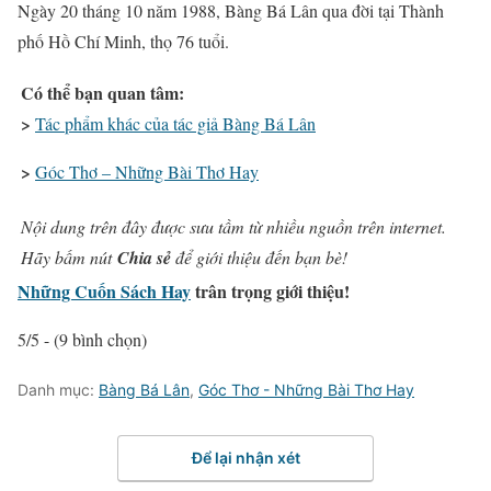
Ngày 20 tháng 10 năm 1988, Bàng Bá Lân qua đời tại Thành
phố Hồ Chí Minh, thọ 76 tuổi.
Có thể bạn quan tâm:
>
Tác phẩm khác của tác giả Bàng Bá Lân
>
Góc Thơ – Những Bài Thơ Hay
Nội dung trên đây được sưu tầm từ nhiều nguồn trên internet.
Hãy bấm nút
Chia sẻ
để giới thiệu đến bạn bè!
Những Cuốn Sách Hay
trân trọng giới thiệu!
5/5 - (9 bình chọn)
Danh mục:
Bàng Bá Lân
,
Góc Thơ - Những Bài Thơ Hay
Để lại nhận xét