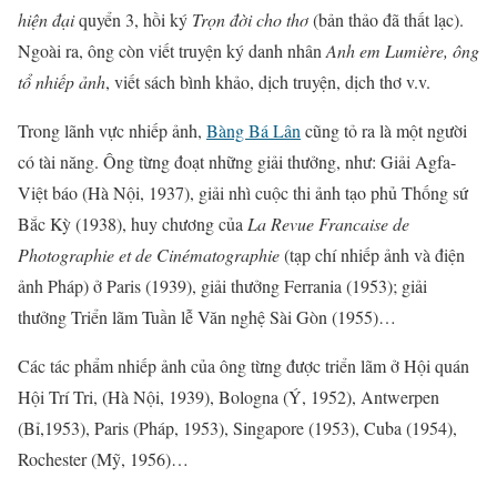
hiện đại
quyển 3, hồi ký
Trọn đời cho thơ
(bản thảo đã thất lạc).
Ngoài ra, ông còn viết truyện ký danh nhân
Anh em Lumière, ông
tổ nhiếp ảnh
, viết sách bình khảo, dịch truyện, dịch thơ v.v.
Trong lãnh vực nhiếp ảnh,
Bàng Bá Lân
cũng tỏ ra là một người
có tài năng. Ông từng đoạt những giải thưởng, như: Giải Agfa-
Việt báo (Hà Nội, 1937), giải nhì cuộc thi ảnh tạo phủ Thống sứ
Bắc Kỳ (1938), huy chương của
La Revue Francaise de
Photographie et de Cinématographie
(tạp chí nhiếp ảnh và điện
ảnh Pháp) ở Paris (1939), giải thưởng Ferrania (1953); giải
thưởng Triển lãm Tuần lễ Văn nghệ Sài Gòn (1955)…
Các tác phẩm nhiếp ảnh của ông từng được triển lãm ở Hội quán
Hội Trí Tri, (Hà Nội, 1939), Bologna (Ý, 1952), Antwerpen
(Bỉ,1953), Paris (Pháp, 1953), Singapore (1953), Cuba (1954),
Rochester (Mỹ, 1956)…