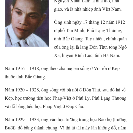
Nguyễn Xuân Lân; là nhà thơ, nhà
giáo, và là nhà nhiếp ảnh Việt Nam.
Ông sinh ngày 17 tháng 12 năm 1912
ở phố Tân Minh, Phủ Lạng Thương,
tỉnh Bắc Giang. Tuy nhiên, chính quán
của ông lại là làng Đôn Thư, tổng Ngô
Xá, huyện Bình Lục, tỉnh Hà Nam.
Năm 1916 – 1918, ông theo cha mẹ lên sống ở Vôi rồi ở Kép
thuộc tỉnh Bắc Giang.
Năm 1920 – 1928, ông sống với bà nội ở Đôn Thư, sau đó lại về
Kép, học trường tiểu học Pháp-Việt ở Phủ Lý, Phủ Lạng Thương
và đỗ bằng tiểu học Pháp-Việt ở Đáp Cầu.
Năm 1929 – 1933, ông vào học trường trung học Bảo hộ (trường
Bưởi), đỗ bằng thành chung. Vì thi tú tài mấy lần không đỗ, năm