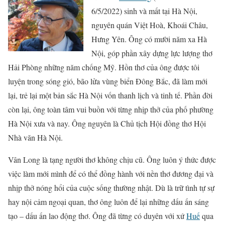
6/5/2022) sinh và mất tại Hà Nội,
nguyên quán Việt Hoà, Khoái Châu,
Hưng Yên. Ông có mười năm xa Hà
Nội, góp phần xây dựng lực lượng thơ
Hải Phòng những năm chống Mỹ. Hồn thơ của ông được tôi
luyện trong sóng gió, bão lửa vùng biển Đông Bắc, đã làm mới
lại, trẻ lại một bản sắc Hà Nội vốn thanh lịch và tinh tế. Phần đời
còn lại, ông toàn tâm vui buồn với từng nhịp thở của phố phường
Hà Nội xưa và nay. Ông nguyên là Chủ tịch Hội đồng thơ Hội
Nhà văn Hà Nội.
Vân Long là tạng người thơ không chịu cũ. Ông luôn ý thức được
việc làm mới mình để có thể đồng hành với nền thơ đương đại và
nhịp thở nóng hổi của cuộc sống thường nhật. Dù là trữ tình tự sự
hay nội cảm ngoại quan, thơ ông luôn để lại những dấu ấn sáng
tạo – dấu ấn lao động thơ. Ông đã từng có duyên với xứ
Huế
qua