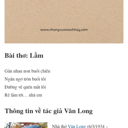
Bài thơ: Lầm
Gần nhau non buổi chiều
Ngẩn ngơ tròn buổi tối
Đường về quên mất lối
Rẽ lầm tới… nhà em
Thông tin về tác giả Vân Long
Nhà thơ
Vân Long
(6/3/1934 –