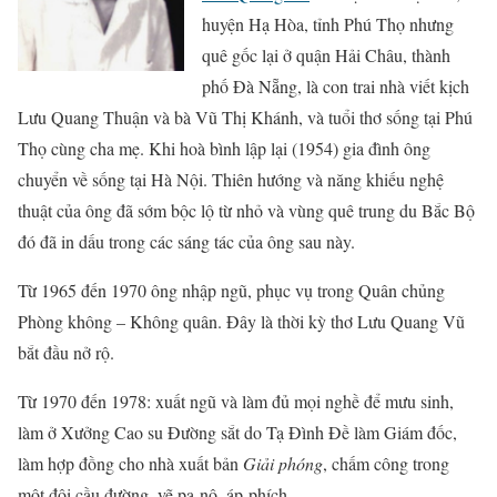
huyện Hạ Hòa, tỉnh Phú Thọ nhưng
quê gốc lại ở quận Hải Châu, thành
phố Đà Nẵng, là con trai nhà viết kịch
Lưu Quang Thuận và bà Vũ Thị Khánh, và tuổi thơ sống tại Phú
Thọ cùng cha mẹ. Khi hoà bình lập lại (1954) gia đình ông
chuyển về sống tại Hà Nội. Thiên hướng và năng khiếu nghệ
thuật của ông đã sớm bộc lộ từ nhỏ và vùng quê trung du Bắc Bộ
đó đã in dấu trong các sáng tác của ông sau này.
Từ 1965 đến 1970 ông nhập ngũ, phục vụ trong Quân chủng
Phòng không – Không quân. Đây là thời kỳ thơ Lưu Quang Vũ
bắt đầu nở rộ.
Từ 1970 đến 1978: xuất ngũ và làm đủ mọi nghề để mưu sinh,
làm ở Xưởng Cao su Đường sắt do Tạ Đình Đề làm Giám đốc,
làm hợp đồng cho nhà xuất bản
Giải phóng
, chấm công trong
một đội cầu đường, vẽ pa-nô, áp-phích,…