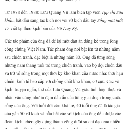
Từ 1978 đến 1988: Lưu Quang Vũ làm biên tập viên
Tạp chí Sân
khấu
, bắt đầu sáng tác kịch nói với vở kịch đầu tay
Sống mãi tuổi
17
viết lại theo kịch bản của
Vũ Duy Kỳ
.
Các tác phẩm của ông đã để lại một dấu ấn đáng kể trong lòng
công chúng Việt Nam. Tác phẩm ông nổi bật lên từ những năm
sau chiến tranh, đặc biệt là những năm 80. Ông đã từng sống
những năm tháng tuổi trẻ trong chiến tranh, vào bộ đội chiến đấu
và trở về sống trong một thời kỳ khó khăn của nước nhà: thời hậu
chiến, kinh tế bao cấp với chồng chất khó khăn, cơ cực. Các vở
kịch, truyện ngắn, thơ của Lưu Quang Vũ giàu tính hiện thực và
nhân văn cũng như in đậm dấu ấn của từng giai đoạn trong cuộc
sống của ông. Với tuổi đời còn khá trẻ, 40 tuổi ông đã là tác giả
của gần 50 vở kịch và hầu hết các vở kịch của ông đều được các
đoàn kịch, chèo gây dựng thành công dưới sự chỉ đạo của nhiều