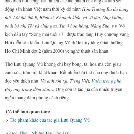
đạo diễn nổi tiếng. Rất nhiều các tác phẩm của ông đã làm sôi
động sân khấu Việt nam thời kỳ đó như:
Hồn Trương Ba da hàng
thịt, Lời thề thứ 9, Bệnh sĩ, Khoảnh khắc và vô tận, Ông không
phải bố tôi, Tôi và chúng ta, Tin ở hoa hồng, Nàng Sita, v.v.
Vở
kịch đầu tay “Sống mãi tuổi 17” được trao tặng Huy chương vàng
Hội diễn sân khấu. Lưu Quang Vũ được truy tặng Giải thưởng
Hồ Chí Minh đợt 2 (năm 2000) về nghệ thuật sân khấu.
Thơ Lưu Quang Vũ không chỉ bay bổng, tài hoa mà còn giàu
cảm xúc, trăn trở, khát khao. Rất nhiều bài thơ của ông được bạn
đọc yêu thích như:
Và anh tồn tại, Tiếng Việt,
Vườn trong phố
,
Bầy ong trong đêm sâu….
Ông còn là tác giả của nhiều truyện
ngắn mang đậm phong cách riêng.
Có thể bạn quan tâm:
>
Tác phẩm khác của tác giả Lưu Quang Vũ
>
Góc Thơ – Những Bài Thơ Hay