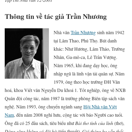
Thông tin về tác giả Trần Nhương
Nhà văn
Trần Nhương
sinh năm 1942
tại Lâm Thao, Phú Thọ. Bút danh
khác: Như Hương, Lâm Thảo, Trường
Nhân, Ga-mô-ca, Lê Trần Vượng.
Năm 1965, khi đang dạy học, ông
nhập ngũ là lính vận tải quân sự. Năm
1979, ông theo học trường ĐH Văn
hoá, khoa Viết văn Nguyễn Du khoá 1. Tốt nghiệp, ông về NXB
Quân đội công tác, năm 1987 là trưởng phòng Biên tập sách văn
nghệ. Năm 1993, ông chuyển ngành sang
Hội Nhà văn Việt
Nam
, đến năm 2008 nghỉ hưu, cộng tác với báo Người cao tuổi.
Ông đã có 25 đầu sách, tiêu biểu như
Bài thơ tình của lính
(thơ),
Dòng sông không có đôi bờ
(tiểu thuyết),
Gió tháng ba vẫn thổi