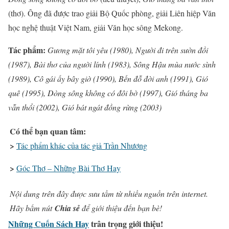
(thơ). Ông đã được trao giải Bộ Quốc phòng, giải Liên hiệp Văn
học nghệ thuật Việt Nam, giải Văn học sông Mekong.
Tác phẩm:
Gương mặt tôi yêu (1980), Người đi trên sườn đồi
(1987), Bài thơ của người lính (1983), Sông Hậu mùa nước sình
(1989), Cô gái ấy bây giờ (1990), Bến đỗ đời anh (1991), Gió
quê (1995), Dòng sông không có đôi bờ (1997), Gió tháng ba
vẫn thổi (2002), Gió bát ngát đồng rừng (2003)
Có thể bạn quan tâm:
>
Tác phẩm khác của tác giả Trần Nhương
>
Góc Thơ – Những Bài Thơ Hay
Nội dung trên đây được sưu tầm từ nhiều nguồn trên internet.
Hãy bấm nút
Chia sẻ
để giới thiệu đến bạn bè!
Những Cuốn Sách Hay
trân trọng giới thiệu!