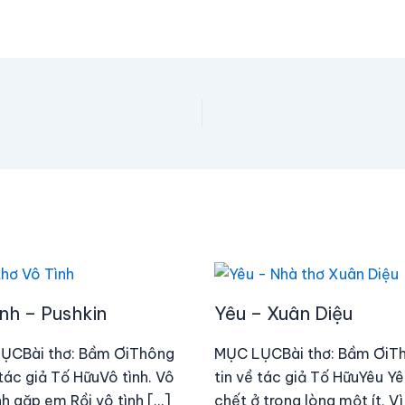
nh – Pushkin
Yêu – Xuân Diệu
ỤCBài thơ: Bầm ƠiThông
MỤC LỤCBài thơ: Bầm ƠiT
 tác giả Tố HữuVô tình. Vô
tin về tác giả Tố HữuYêu Yêu
nh gặp em Rồi vô tình […]
chết ở trong lòng một ít, Vì