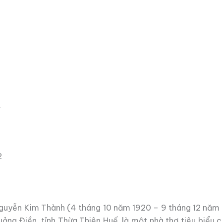
…
2
 Nguyễn Kim Thành (4 tháng 10 năm 1920 – 9 tháng 12 năm 
ảng Điền, tỉnh Thừa Thiên Huế, là một nhà thơ tiêu biểu