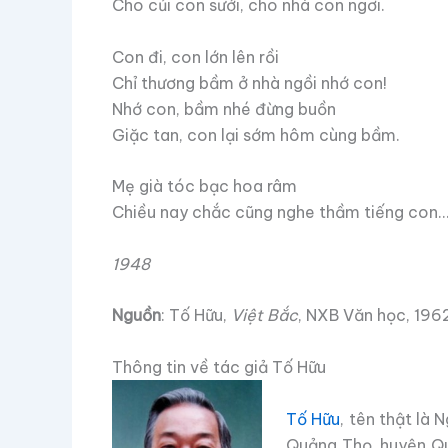
Cho củi con sưởi, cho nhà con ngơi.
Con đi, con lớn lên rồi
Chỉ thương bầm ở nhà ngồi nhớ con!
Nhớ con, bầm nhé đừng buồn
Giặc tan, con lại sớm hôm cùng bầm.
Mẹ già tóc bạc hoa râm
Chiều nay chắc cũng nghe thầm tiếng con
1948
Nguồn
: Tố Hữu,
Việt Bắc
, NXB Văn học, 196
Thông tin về tác giả Tố Hữu
Tố Hữu
, tên thật là
Quảng Thọ, huyện Qu