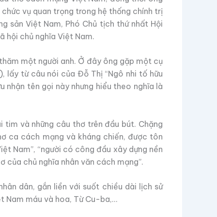
chức vụ quan trọng trong hệ thống chính trị
ng sản Việt Nam, Phó Chủ tịch thứ nhất Hội
ã hội chủ nghĩa Việt Nam.
o thăm một người anh. Ở đây ông gặp một cụ
 lấy từ câu nói của Đỗ Thị “Ngô nhi tố hữu
 nhận tên gọi này nhưng hiểu theo nghĩa là
i tim và những câu thơ trên đầu bút. Chặng
thơ ca cách mạng và kháng chiến, được tôn
Việt Nam”, “người có công đầu xây dựng nền
hơ của chủ nghĩa nhân văn cách mạng”.
ân dân, gắn liền với suốt chiều dài lịch sử
iệt Nam máu và hoa, Từ Cu-ba,…