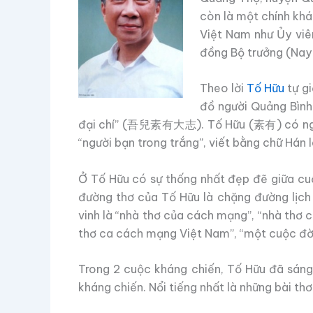
còn là một chính khá
Việt Nam như Ủy viê
đồng Bộ trưởng (Nay 
Theo lời
Tố Hữu
tự gi
đồ người Quảng Bình
đại chí” (吾兒素有大志). Tố Hữu (素有) có nghĩa l
“người bạn trong trắng”, viết bằng chữ Hán 
Ở Tố Hữu có sự thống nhất đẹp đẽ giữa cuộ
đường thơ của Tố Hữu là chặng đường lịch
vinh là “nhà thơ của cách mạng”, “nhà thơ
thơ ca cách mạng Việt Nam”, “một cuộc đời
Trong 2 cuộc kháng chiến, Tố Hữu đã sáng t
kháng chiến. Nổi tiếng nhất là những bài th