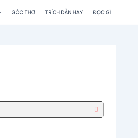
GÓC THƠ
TRÍCH DẪN HAY
ĐỌC GÌ