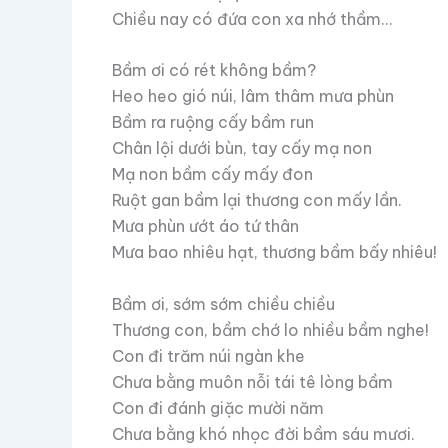
Chiều nay có đứa con xa nhớ thầm…
Bầm ơi có rét không bầm?
Heo heo gió núi, lâm thâm mưa phùn
Bầm ra ruộng cấy bầm run
Chân lội dưới bùn, tay cấy mạ non
Mạ non bầm cấy mấy đon
Ruột gan bầm lại thương con mấy lần.
Mưa phùn ướt áo tứ thân
Mưa bao nhiêu hạt, thương bầm bấy nhiêu!
Bầm ơi, sớm sớm chiều chiều
Thương con, bầm chớ lo nhiều bầm nghe!
Con đi trăm núi ngàn khe
Chưa bằng muôn nỗi tái tê lòng bầm
Con đi đánh giặc mười năm
Chưa bằng khó nhọc đời bầm sáu mươi.