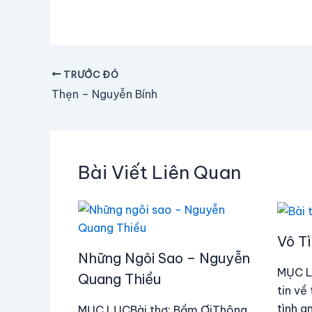
TRƯỚC ĐÓ
Thẹn – Nguyễn Bính
Bài Viết Liên Quan
Vô Tì
Những Ngôi Sao – Nguyễn
MỤC L
Quang Thiều
tin về
tình a
MỤC LỤCBài thơ: Bầm ƠiThông