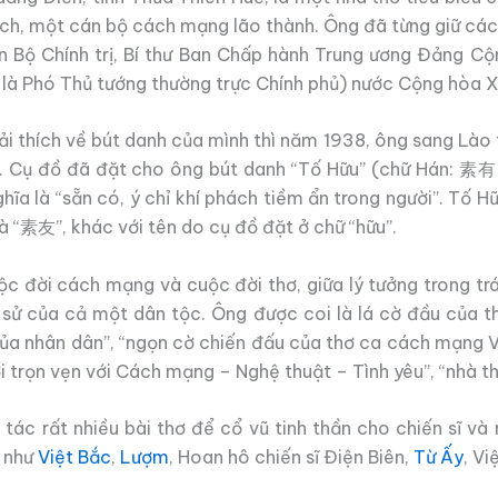
ch, một cán bộ cách mạng lão thành. Ông đã từng giữ các 
n Bộ Chính trị, Bí thư Ban Chấp hành Trung ương Đảng Cộ
là Phó Thủ tướng thường trực Chính phủ) nước Cộng hòa X
ải thích về bút danh của mình thì năm 1938, ông sang Là
. Cụ đồ đã đặt cho ông bút danh “Tố Hữu” (chữ Hán: 素有),
à “sẵn có, ý chỉ khí phách tiềm ẩn trong người”. Tố Hữu
là “素友”, khác với tên do cụ đồ đặt ở chữ “hữu”.
c đời cách mạng và cuộc đời thơ, giữa lý tưởng trong trá
 sử của cả một dân tộc. Ông được coi là lá cờ đầu của 
 của nhân dân”, “ngọn cờ chiến đấu của thơ ca cách mạng 
 trọn vẹn với Cách mạng – Nghệ thuật – Tình yêu”, “nhà t
ác rất nhiều bài thơ để cổ vũ tinh thần cho chiến sĩ và nh
ơ như
Việt Bắc
,
Lượm
, Hoan hô chiến sĩ Điện Biên,
Từ Ấy
, V