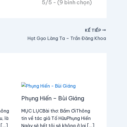
5/5 - (9 bình chọn)
KẾ TIẾP
Hạt Gạo Làng Ta – Trần Đăng Khoa
Phụng Hiến – Bùi Giáng
hông
MỤC LỤCBài thơ: Bầm ƠiThông
, là
tin về tác giả Tố HữuPhụng Hiến
 […]
Ngày sẽ hết tôi sẽ không ở lại […]