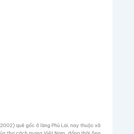
2002) quê gốc ở làng Phù Lai, nay thuộc xã
 của thơ cách mạng Việt Nam, đồng thời ông