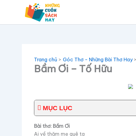
Nhảy
tới
nội
dung
Trang chủ
Góc Thơ - Những Bài Thơ Hay
Bầm Ơi – Tố Hữu
MỤC LỤC
Bài thơ: Bầm Ơi
Ai về thăm mẹ quê ta