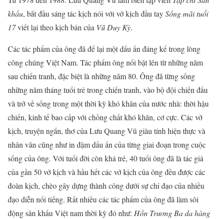
khấu
, bắt đầu sáng tác kịch nói với vở kịch đầu tay
Sống mãi tuổi
17
viết lại theo kịch bản của
Vũ Duy Kỳ
.
Các tác phẩm của ông đã để lại một dấu ấn đáng kể trong lòng
công chúng Việt Nam. Tác phẩm ông nổi bật lên từ những năm
sau chiến tranh, đặc biệt là những năm 80. Ông đã từng sống
những năm tháng tuổi trẻ trong chiến tranh, vào bộ đội chiến đấu
và trở về sống trong một thời kỳ khó khăn của nước nhà: thời hậu
chiến, kinh tế bao cấp với chồng chất khó khăn, cơ cực. Các vở
kịch, truyện ngắn, thơ của Lưu Quang Vũ giàu tính hiện thực và
nhân văn cũng như in đậm dấu ấn của từng giai đoạn trong cuộc
sống của ông. Với tuổi đời còn khá trẻ, 40 tuổi ông đã là tác giả
của gần 50 vở kịch và hầu hết các vở kịch của ông đều được các
đoàn kịch, chèo gây dựng thành công dưới sự chỉ đạo của nhiều
đạo diễn nổi tiếng. Rất nhiều các tác phẩm của ông đã làm sôi
động sân khấu Việt nam thời kỳ đó như:
Hồn Trương Ba da hàng