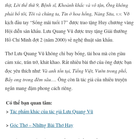
thịt, Lời thề thứ 9, Bệnh sĩ, Khoảnh khắc và vô tận, Ông không
phải bố tôi, Tôi và chúng ta, Tin ở hoa hồng, Nàng Sita, v.v.
Vở
kịch đầu tay “Sống mãi tuổi 17” được trao tặng Huy chương vàng
Hội diễn sân khấu. Lưu Quang Vũ được truy tặng Giải thưởng
Hồ Chí Minh đợt 2 (năm 2000) về nghệ thuật sân khấu.
Thơ Lưu Quang Vũ không chỉ bay bổng, tài hoa mà còn giàu
cảm xúc, trăn trở, khát khao. Rất nhiều bài thơ của ông được bạn
đọc yêu thích như:
Và anh tồn tại, Tiếng Việt, Vườn trong phố,
Bầy ong trong đêm sâu….
Ông còn là tác giả của nhiều truyện
ngắn mang đậm phong cách riêng.
Có thể bạn quan tâm:
>
Tác phẩm khác của tác giả Lưu Quang Vũ
>
Góc Thơ – Những Bài Thơ Hay