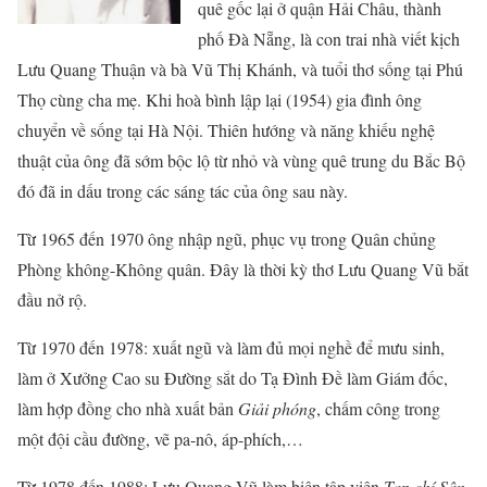
quê gốc lại ở quận Hải Châu, thành
phố Đà Nẵng, là con trai nhà viết kịch
Lưu Quang Thuận và bà Vũ Thị Khánh, và tuổi thơ sống tại Phú
Thọ cùng cha mẹ. Khi hoà bình lập lại (1954) gia đình ông
chuyển về sống tại Hà Nội. Thiên hướng và năng khiếu nghệ
thuật của ông đã sớm bộc lộ từ nhỏ và vùng quê trung du Bắc Bộ
đó đã in dấu trong các sáng tác của ông sau này.
Từ 1965 đến 1970 ông nhập ngũ, phục vụ trong Quân chủng
Phòng không-Không quân. Đây là thời kỳ thơ Lưu Quang Vũ bắt
đầu nở rộ.
Từ 1970 đến 1978: xuất ngũ và làm đủ mọi nghề để mưu sinh,
làm ở Xưởng Cao su Đường sắt do Tạ Đình Đề làm Giám đốc,
làm hợp đồng cho nhà xuất bản
Giải phóng
, chấm công trong
một đội cầu đường, vẽ pa-nô, áp-phích,…
Từ 1978 đến 1988: Lưu Quang Vũ làm biên tập viên
Tạp chí Sân