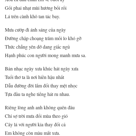
Gối phai nhạt mùi hương bối rối
Lá trên cành khô tan tác bay.
Mưa cướp đi ánh sáng của ngày
Đường chập choạng trăm mối lo khó gỡ
Thức chẳng yên dở dang giấc ngủ
Hạnh phúc con người mong manh mưa sa.
Bản nhạc ngày xưa khúc hát ngày xưa
Tuổi thơ ta là nơi hiền hậu nhất
Dẫu đường đời lắm đổi thay mệt nhọc
Tựa đầu ta nghe tiếng hát ru nhau.
Riêng lòng anh anh không quên đâu
Chỉ sợ trời mưa đổi mùa theo gió
Cây lá với người kia thay đổi cả
Em không còn màu mắt xưa.