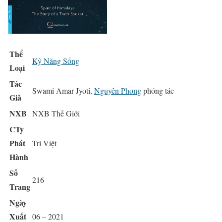
Thể
Kỹ Năng Sống
Loại
Tác
Swami Amar Jyoti,
Nguyên Phong
phóng tác
Giả
NXB
NXB Thế Giới
CTy
Phát
Trí Việt
Hành
Số
216
Trang
Ngày
Xuất
06 – 2021