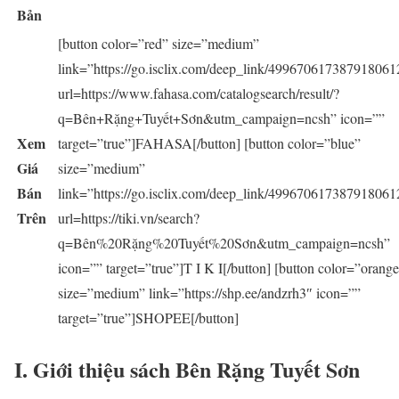
Bản
[button color=”red” size=”medium”
link=”https://go.isclix.com/deep_link/499670617387918061
url=https://www.fahasa.com/catalogsearch/result/?
q=Bên+Rặng+Tuyết+Sơn&utm_campaign=ncsh” icon=””
Xem
target=”true”]FAHASA[/button] [button color=”blue”
Giá
size=”medium”
Bán
link=”https://go.isclix.com/deep_link/499670617387918061
Trên
url=https://tiki.vn/search?
q=Bên%20Rặng%20Tuyết%20Sơn&utm_campaign=ncsh”
icon=”” target=”true”]T I K I[/button] [button color=”orang
size=”medium” link=”https://shp.ee/andzrh3″ icon=””
target=”true”]SHOPEE[/button]
I. Giới thiệu sách Bên Rặng Tuyết Sơn