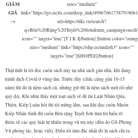
GIẢM
size=”medium”
GIÁ
link=”https://go.isclix.com/deep_link/49967061738791806
→
url=https://tiki.vn/search?
q=Bên%20Rặng%20Tuyết%20Sơn&utm_campaign=ncsh
icon=”” target=”true”]T I K I[/button] [button color=”orang
size=”medium” link=”https://shp.ee/andzrh3″ icon=””
target=”true”]SHOPEE[/button]
Thật tình là tôi đọc cuốn sách này tại nhà sách gần nhà, khi đang
tránh dịch Covid ở vũng tàu. Trước đây (chắc cũng gần 10-15
năm) thì đó là tiệm sách cũ, nhưng giờ thì là tiệm sách mới rồi nhé
quý dzị. Khi nhìn thấy một loạt sách về đề tài Luật Nhân Qủa,
Thiền, Kiếp Luân hồi thì tôi mừng lắm, sau khi đọc cuốn Muôn
Kiếp Nhân Sinh thì cuốn Bên rặng Tuyết Sơn làm tôi hiểu rõ
thêm về các quy luật tự nhiên trong vũ trụ này (đều do GS Phong
Vũ phóng tác, hoặc viết). Điều tôi tâm đắc nhất đó là sách chỉ ra