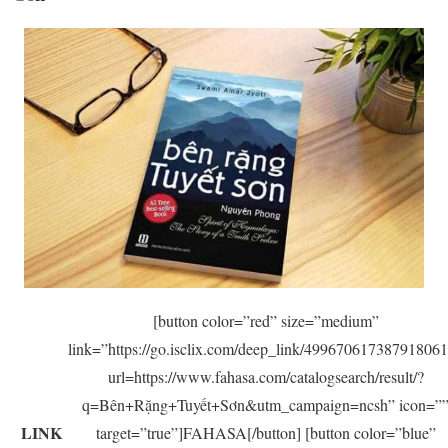
[button color=”red” size=”medium”
link=”https://go.isclix.com/deep_link/49967061738791806
url=https://www.fahasa.com/catalogsearch/result/?
q=Bên+Rặng+Tuyết+Sơn&utm_campaign=ncsh” icon=”
LINK
target=”true”]FAHASA[/button] [button color=”blue”