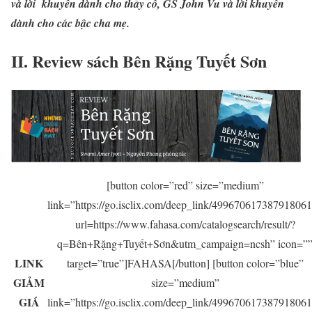
và lời khuyên dành cho thầy cô,
GS John Vu và lời khuyên
dành cho các bậc cha mẹ.
II. Review sách Bên Rặng Tuyết Sơn
[button color=”red” size=”medium”
link=”https://go.isclix.com/deep_link/49967061738791806
url=https://www.fahasa.com/catalogsearch/result/?
q=Bên+Rặng+Tuyết+Sơn&utm_campaign=ncsh” icon=”
LINK
target=”true”]FAHASA[/button] [button color=”blue”
GIẢM
size=”medium”
GIÁ
link=”https://go.isclix.com/deep_link/49967061738791806