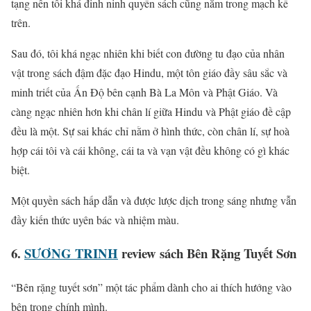
tạng nên tôi khá đinh ninh quyển sách cũng nằm trong mạch kế
trên.
Sau đó, tôi khá ngạc nhiên khi biết con đường tu đạo của nhân
vật trong sách đậm đặc đạo Hindu, một tôn giáo đầy sâu sắc và
minh triết của Ấn Độ bên cạnh Bà La Môn và Phật Giáo. Và
càng ngạc nhiên hơn khi chân lí giữa Hindu và Phật giáo đề cập
đều là một. Sự sai khác chỉ nằm ở hình thức, còn chân lí, sự hoà
hợp cái tôi và cái không, cái ta và vạn vật đều không có gì khác
biệt.
Một quyền sách hấp dẫn và được lược dịch trong sáng nhưng vẫn
đầy kiến thức uyên bác và nhiệm màu.
6.
SƯƠNG TRINH
review sách Bên Rặng Tuyết Sơn
“Bên rặng tuyết sơn” một tác phẩm dành cho ai thích hướng vào
bên trong chính mình.