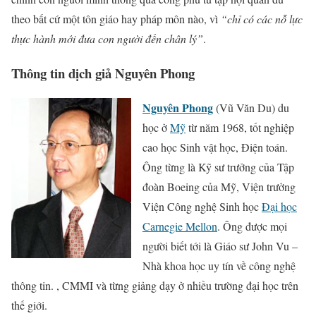
theo bất cứ một tôn giáo hay pháp môn nào, vì
“chỉ có các nỗ lực
thực hành mới đưa con người đến chân lý”
.
Thông tin dịch giả Nguyên Phong
Nguyên Phong
(Vũ Văn Du) du
học ở
Mỹ
từ năm 1968, tốt nghiệp
cao học Sinh vật học, Điện toán.
Ông từng là Kỹ sư trưởng của Tập
đoàn Boeing của Mỹ, Viện trưởng
Viện Công nghệ Sinh học
Đại học
Carnegie Mellon
. Ông được mọi
người biết tới là Giáo sư John Vu –
Nhà khoa học uy tín về công nghệ
thông tin. , CMMI và từng giảng dạy ở nhiều trường đại học trên
thế giới.