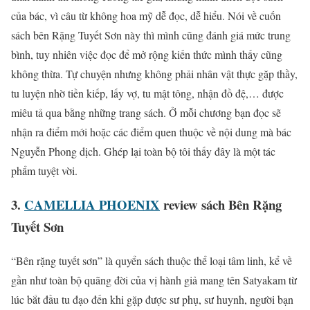
của bác, vì câu từ không hoa mỹ dễ đọc, dễ hiểu. Nói về cuốn
sách bên Rặng Tuyết Sơn này thì mình cũng đánh giá mức trung
bình, tuy nhiên việc đọc để mở rộng kiến thức mình thấy cũng
không thừa. Tự chuyện nhưng không phải nhân vật thực gặp thầy,
tu luyện nhờ tiền kiếp, lấy vợ, tu mật tông, nhận đồ đệ,… được
miêu tả qua bằng những trang sách. Ở mỗi chương bạn đọc sẽ
nhận ra điểm mới hoặc các điểm quen thuộc về nội dung mà bác
Nguyễn Phong dịch. Ghép lại toàn bộ tôi thấy đây là một tác
phẩm tuyệt vời.
3.
CAMELLIA PHOENIX
review sách Bên Rặng
Tuyết Sơn
“Bên rặng tuyết sơn” là quyển sách thuộc thể loại tâm linh, kể về
gần như toàn bộ quãng đời của vị hành giả mang tên Satyakam từ
lúc bắt đầu tu đạo đến khi gặp được sư phụ, sư huynh, người bạn