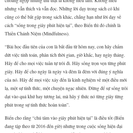
choáng ngợp nhưng thú thật là không hiểu lắm. Không hiểu
nhưng vẫn thích và vẫn đọc. Những lời dạy trong sách có khi
cũng có thể bắt gặp trong sách khác, chẳng hạn như lời dạy về
cách “sống trong giây phút hiện tại”, theo Biển thì đó chính là
Thiền Chánh Niệm (Mindfulness).
“Bài học đầu tiên của con là bắt đầu từ hôm nay, con hãy chấm
dứt việc tính toán, phân tích thời gian, giờ khắc, hay ngày tháng.
Hãy để cho mọi việc tuần tự trôi đi. Hãy sống trọn vẹn từng phút
giây. Hãy để cho ngày là ngày và đêm là đêm với đúng ý nghĩa
của nó. Hãy để mọi việc xảy đến là kinh nghiệm về một điều mới
lạ, một sự tỉnh thức, một chuyện ngạc nhiên. Đừng để sự sống trôi
dạt vào quá khứ hay tương lai, mà hãy ý thức nó từng giây từng
phút trong sự tỉnh thức hoàn toàn”.
Biển cho rằng “chú tâm vào giây phút hiện tại” là điều tốt (Biển
đang tập theo từ 2016 đến giờ) nhưng trong cuộc sống hiện đại