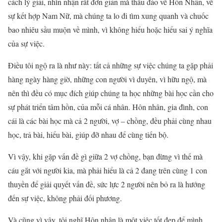
cách lý giải, nhìn nhận rất đơn giản mà thấu đáo về Hôn Nhân, về
sự kết hợp Nam Nữ, mà chúng ta lo đi tìm xung quanh và chuốc
bao nhiêu sầu muộn về mình, vì không hiểu hoặc hiểu sai ý nghĩa
của sự việc.
Điều tôi ngộ ra là như này: tất cả những sự việc chúng ta gặp phải
hàng ngày hàng giờ, những con người vì duyên, vì hữu ngộ, mà
nên thì đều có mục đích giúp chúng ta học những bài học cần cho
sự phát triển tâm hồn, của mỗi cá nhân. Hôn nhân, gia đình, con
cái là các bài học mà cả 2 người, vợ – chồng, đều phải cùng nhau
học, trả bài, hiểu bài, giúp đỡ nhau để cùng tiến bộ.
Vì vậy, khi gặp vấn đề gì giữa 2 vợ chồng, bạn đừng vì thế mà
cáu gắt với người kia, mà phải hiểu là cả 2 đang trên cùng 1 con
thuyền để giải quyết vấn đề, sức lực 2 người nên bỏ ra là hướng
đến sự việc, không phải đối phương.
Và cũng vì vậy, tôi nghĩ Hôn nhân là một việc tốt đẹp để mình