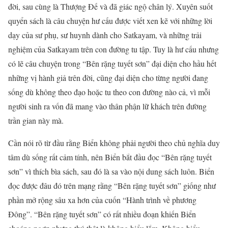
đời, sau cùng là Thượng Đế và đã giác ngộ chân lý. Xuyên suốt
quyển sách là câu chuyện hư cấu được viết xen kẽ với những lời
dạy của sư phụ, sư huynh dành cho Satkayam, và những trải
nghiệm của Satkayam trên con đường tu tập. Tuy là hư cấu nhưng
có lẽ câu chuyện trong “Bên rặng tuyết sơn” đại diện cho hầu hết
những vị hành giả trên đời, cũng đại diện cho từng người đang
sống dù không theo đạo hoặc tu theo con đường nào cả, vì mỗi
người sinh ra vốn đã mang vào thân phận lữ khách trên đường
trần gian này mà.
Cần nói rõ từ đầu rằng Biển không phải người theo chủ nghĩa duy
tâm dù sống rất cảm tính, nên Biển bắt đầu đọc “Bên rặng tuyết
sơn” vì thích bìa sách, sau đó là sa vào nội dung sách luôn. Biển
đọc được đâu đó trên mạng rằng “Bên rặng tuyết sơn” giống như
phần mở rộng sâu xa hơn của cuốn “Hành trình về phương
Đông”. “Bên rặng tuyết sơn” có rất nhiều đoạn khiến Biển