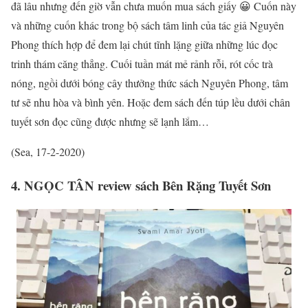
đã lâu nhưng đến giờ vẫn chưa muốn mua sách giấy 😀 Cuốn này
và những cuốn khác trong bộ sách tâm linh của tác giả Nguyên
Phong thích hợp để đem lại chút tĩnh lặng giữa những lúc đọc
trinh thám căng thẳng. Cuối tuần mát mẻ rảnh rỗi, rót cốc trà
nóng, ngồi dưới bóng cây thưởng thức sách Nguyên Phong, tâm
tư sẽ nhu hòa và bình yên. Hoặc đem sách đến túp lều dưới chân
tuyết sơn đọc cũng được nhưng sẽ lạnh lắm…
(Sea, 17-2-2020)
4. NGỌC TÂN review sách Bên Rặng Tuyết Sơn