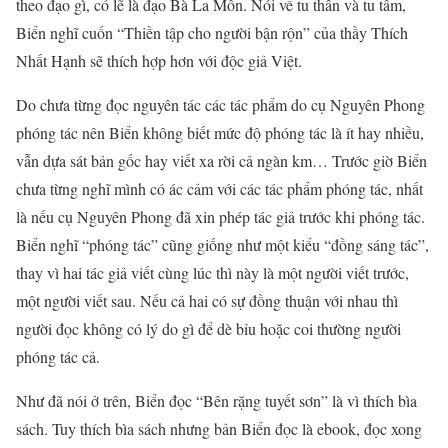
theo đạo gì, có lẽ là đạo Bà La Môn. Nói về tu thân và tu tâm,
Biển nghĩ cuốn “Thiền tập cho người bận rộn” của thầy Thích
Nhất Hạnh sẽ thích hợp hơn với độc giả Việt.
Do chưa từng đọc nguyên tác các tác phẩm do cụ Nguyên Phong
phóng tác nên Biển không biết mức độ phóng tác là ít hay nhiều,
vẫn dựa sát bản gốc hay viết xa rời cả ngàn km… Trước giờ Biển
chưa từng nghĩ mình có ác cảm với các tác phẩm phóng tác, nhất
là nếu cụ Nguyên Phong đã xin phép tác giả trước khi phóng tác.
Biển nghĩ “phóng tác” cũng giống như một kiểu “đồng sáng tác”,
thay vì hai tác giả viết cùng lúc thì này là một người viết trước,
một người viết sau. Nếu cả hai có sự đồng thuận với nhau thì
người đọc không có lý do gì để dè bỉu hoặc coi thường người
phóng tác cả.
Như đã nói ở trên, Biển đọc “Bên rặng tuyết sơn” là vì thích bìa
sách. Tuy thích bìa sách nhưng bản Biển đọc là ebook, đọc xong