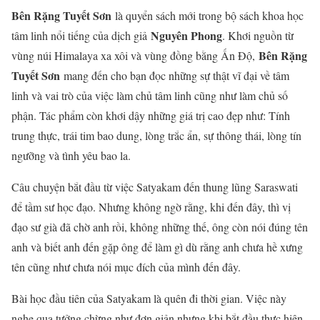
Bên Rặng Tuyết Sơn
là quyển sách mới trong bộ sách khoa học
Nguyên Phong
tâm linh nổi tiếng của dịch giả
. Khơi nguồn từ
Bên Rặng
vùng núi Himalaya xa xôi và vùng đồng bằng Ấn Độ,
Tuyết Sơn
mang đến cho bạn đọc những sự thật vĩ đại về tâm
linh và vai trò của việc làm chủ tâm linh cũng như làm chủ số
phận. Tác phẩm còn khơi dậy những giá trị cao đẹp như: Tính
trung thực, trái tim bao dung, lòng trắc ẩn, sự thông thái, lòng tín
ngưỡng và tình yêu bao la.
Câu chuyện bắt đầu từ việc Satyakam đến thung lũng Saraswati
để tầm sư học đạo. Nhưng không ngờ rằng, khi đến đây, thì vị
đạo sư già đã chờ anh rồi, không những thế, ông còn nói đúng tên
anh và biết anh đến gặp ông để làm gì dù rằng anh chưa hề xưng
tên cũng như chưa nói mục đích của mình đến đây.
Bài học đầu tiên của Satyakam là quên đi thời gian. Việc này
nghe qua tưởng chừng như đơn giản nhưng khi bắt đầu thực hiện