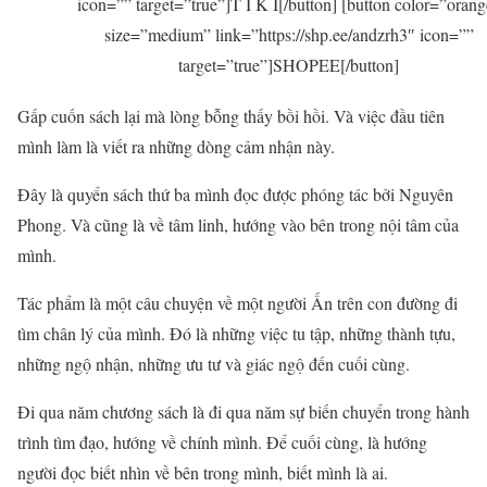
icon=”” target=”true”]T I K I[/button] [button color=”orang
size=”medium” link=”https://shp.ee/andzrh3″ icon=””
target=”true”]SHOPEE[/button]
Gấp cuốn sách lại mà lòng bỗng thấy bồi hồi. Và việc đầu tiên
mình làm là viết ra những dòng cảm nhận này.
Đây là quyển sách thứ ba mình đọc được phóng tác bởi Nguyên
Phong. Và cũng là về tâm linh, hướng vào bên trong nội tâm của
mình.
Tác phẩm là một câu chuyện về một người Ấn trên con đường đi
tìm chân lý của mình. Đó là những việc tu tập, những thành tựu,
những ngộ nhận, những ưu tư và giác ngộ đến cuối cùng.
Đi qua năm chương sách là đi qua năm sự biến chuyển trong hành
trình tìm đạo, hướng về chính mình. Để cuối cùng, là hướng
người đọc biết nhìn về bên trong mình, biết mình là ai.