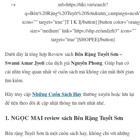
→
url=https://tiki.vn/search?
q=Bên%20Rặng%20Tuyết%20Sơn&utm_campaign=ncsh
icon=”” target=”true”]T I K I[/button] [button color=”orang
size=”medium” link=”https://shp.ee/andzrh3″ icon=””
target=”true”]SHOPEE[/button]
Bên Rặng Tuyết Sơn –
Dưới đây là tổng hợp Review sách
Swami Amar Jyoti
Nguyên Phong
của dịch giả
. Giúp bạn có
cái nhìn tổng quan nhất về cuốn sách mà không cần mất thời gian
tìm kiếm.
Những Cuốn Sách Hay
Hãy truy cập
thường xuyên hoặc lưu lại
để tiện theo dõi & cập nhật thông tin mới nhất nhé.
1. NGỌC MAI review sách Bên Rặng Tuyết Sơn
Bên rặng Tuyết Sơn là một cuốn sách hay, không chỉ với những