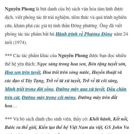
Nguyên Phong
là bút danh của bộ sách văn hóa tâm linh được
dịch, viết phóng tác từ trải nghiệm, tiềm thức và quá trình nghiên
cứu, khám phá các giá trị tinh thần Đông phương. Ông đã viết
phóng tác tác phẩm bất hủ
Hành trình về Phương Đông
năm 24
tuổi (1974).
Nguyên Phong
***
Các tác phẩm khác của
được bạn đọc nhiều
thế hệ yêu thích:
Ngọc sáng trong hoa sen,
Bên rặng tuyết sơn,
Hoa sen trên tuyết
,
Hoa trôi trên sóng nước,
Huyền thuật và
các đạo sĩ Tây Tạng,
Trở về từ xứ tuyết,
Trở về từ cõi sáng,
Minh triết trong đời sống
,
Đường mây qua xứ tuyết
,
Dấu chân
trên cát
,
Đường mây trong cõi mộng
,
Đường mây trên đất
hoa
…
***
Và bộ sách dành cho sinh viên, thầy cô:
Khởi hành,
Kết nối,
Bước ra thế giới,
Kiến tạo thế hệ Việt Nam ưu việt,
GS John Vu