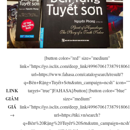
[button color=”red” size=”medium”
link=”https://go.isclix.com/deep_link/49967061738791806
url=https://www.fahasa.com/catalogsearch/result/?
q=Bên+Rặng+Tuyết+Sơn&utm_campaign=ncsh” icon=”
LINK
target=”true”]FAHASA[/button] [button color=”blue”
GIẢM
size=”medium”
GIÁ
link=”https://go.isclix.com/deep_link/49967061738791806
→
url=https://tiki.vn/search?
q=Bên%20Rặng%20Tuyết%20Sơn&utm_campaign=ncsh