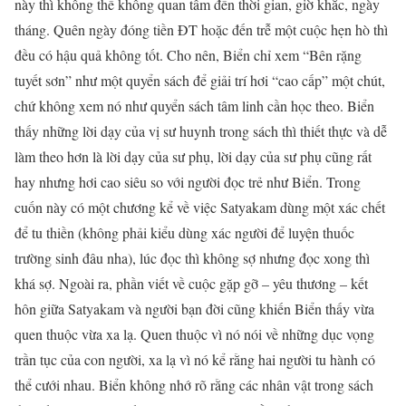
này thì không thể không quan tâm đến thời gian, giờ khắc, ngày
tháng. Quên ngày đóng tiền ĐT hoặc đến trễ một cuộc hẹn hò thì
đều có hậu quả không tốt. Cho nên, Biển chỉ xem “Bên rặng
tuyết sơn” như một quyển sách để giải trí hơi “cao cấp” một chút,
chứ không xem nó như quyển sách tâm linh cần học theo. Biển
thấy những lời dạy của vị sư huynh trong sách thì thiết thực và dễ
làm theo hơn là lời dạy của sư phụ, lời dạy của sư phụ cũng rất
hay nhưng hơi cao siêu so với người đọc trẻ như Biển. Trong
cuốn này có một chương kể về việc Satyakam dùng một xác chết
để tu thiền (không phải kiểu dùng xác người để luyện thuốc
trường sinh đâu nha), lúc đọc thì không sợ nhưng đọc xong thì
khá sợ. Ngoài ra, phần viết về cuộc gặp gỡ – yêu thương – kết
hôn giữa Satyakam và người bạn đời cũng khiến Biển thấy vừa
quen thuộc vừa xa lạ. Quen thuộc vì nó nói về những dục vọng
trần tục của con người, xa lạ vì nó kể rằng hai người tu hành có
thể cưới nhau. Biển không nhớ rõ rằng các nhân vật trong sách