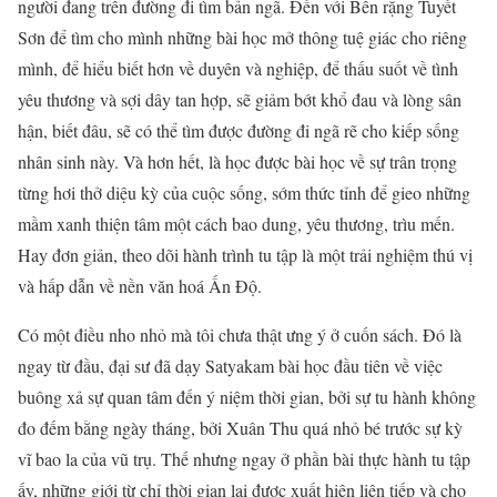
người đang trên đường đi tìm bản ngã. Đến với Bên rặng Tuyết
Sơn để tìm cho mình những bài học mở thông tuệ giác cho riêng
mình, để hiểu biết hơn về duyên và nghiệp, để thấu suốt về tình
yêu thương và sợi dây tan hợp, sẽ giảm bớt khổ đau và lòng sân
hận, biết đâu, sẽ có thể tìm được đường đi ngã rẽ cho kiếp sống
nhân sinh này. Và hơn hết, là học được bài học về sự trân trọng
từng hơi thở diệu kỳ của cuộc sống, sớm thức tỉnh để gieo những
mầm xanh thiện tâm một cách bao dung, yêu thương, trìu mến.
Hay đơn giản, theo dõi hành trình tu tập là một trải nghiệm thú vị
và hấp dẫn về nền văn hoá Ấn Độ.
Có một điều nho nhỏ mà tôi chưa thật ưng ý ở cuốn sách. Đó là
ngay từ đầu, đại sư đã dạy Satyakam bài học đầu tiên về việc
buông xả sự quan tâm đến ý niệm thời gian, bởi sự tu hành không
đo đếm bằng ngày tháng, bởi Xuân Thu quá nhỏ bé trước sự kỳ
vĩ bao la của vũ trụ. Thế nhưng ngay ở phần bài thực hành tu tập
ấy, những giới từ chỉ thời gian lại được xuất hiện liên tiếp và cho